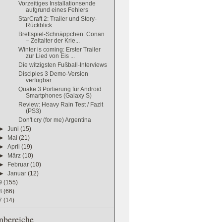
Vorzeitiges Installationsende
aufgrund eines Fehlers
StarCraft 2: Trailer und Story-
Rückblick
Brettspiel-Schnäppchen: Conan
– Zeitalter der Krie...
Winter is coming: Erster Trailer
zur Lied von Eis ...
Die witzigsten Fußball-Interviews
Disciples 3 Demo-Version
verfügbar
Quake 3 Portierung für Android
Smartphones (Galaxy S)
Review: Heavy Rain Test / Fazit
(PS3)
Don't cry (for me) Argentina
►
Juni
(15)
►
Mai
(21)
►
April
(19)
►
März
(10)
►
Februar
(10)
►
Januar
(12)
9
(155)
8
(66)
7
(14)
bereiche