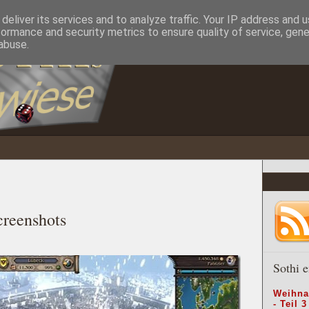
deliver its services and to analyze traffic. Your IP address and 
formance and security metrics to ensure quality of service, gen
abuse.
creenshots
Sothi e
Weihna
- Teil 3