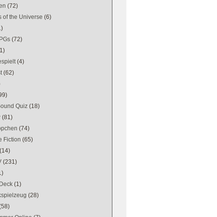
en
(72)
 of the Universe
(6)
1)
PGs
(72)
1)
spielt
(4)
t
(62)
)
99)
Sound Quiz
(18)
w
(81)
ppchen
(74)
 Fiction
(65)
(14)
V
(231)
1)
Deck
(1)
kspielzeug
(28)
(58)