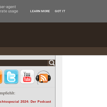
user-agent
erate usage
LEARN MORE
GOT IT
mpfiehlt:
chtsspezial 2024: Der Podcast