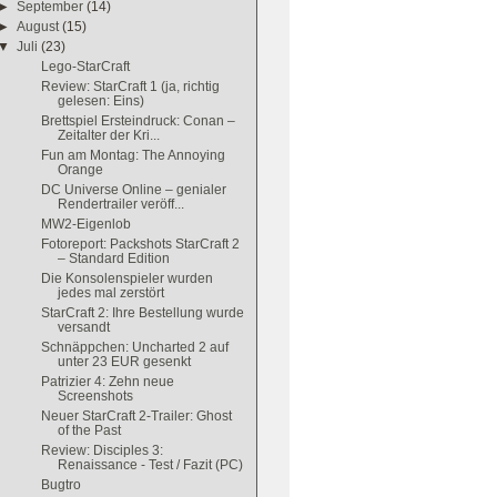
►
September
(14)
►
August
(15)
▼
Juli
(23)
Lego-StarCraft
Review: StarCraft 1 (ja, richtig
gelesen: Eins)
Brettspiel Ersteindruck: Conan –
Zeitalter der Kri...
Fun am Montag: The Annoying
Orange
DC Universe Online – genialer
Rendertrailer veröff...
MW2-Eigenlob
Fotoreport: Packshots StarCraft 2
– Standard Edition
Die Konsolenspieler wurden
jedes mal zerstört
StarCraft 2: Ihre Bestellung wurde
versandt
Schnäppchen: Uncharted 2 auf
unter 23 EUR gesenkt
Patrizier 4: Zehn neue
Screenshots
Neuer StarCraft 2-Trailer: Ghost
of the Past
Review: Disciples 3:
Renaissance - Test / Fazit (PC)
Bugtro