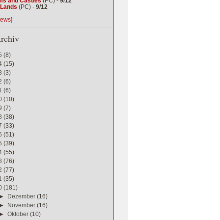
ms and Castles
(PC) -
9/12
g Lands
(PC) -
9/12
iews]
rchiv
5
(8)
4
(15)
3
(3)
2
(6)
1
(6)
0
(10)
9
(7)
8
(38)
7
(33)
6
(51)
5
(39)
4
(55)
3
(76)
2
(77)
1
(35)
0
(181)
►
Dezember
(16)
►
November
(16)
►
Oktober
(10)