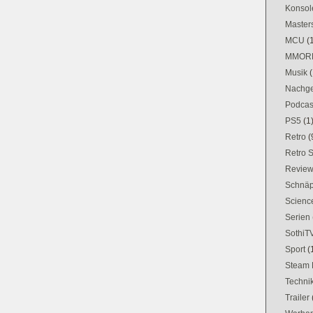
Konsol
Masters
MCU
(
MMOR
Musik
(
Nachge
Podcas
PS5
(1
Retro
(
Retro 
Revie
Schnä
Science
Serien
SothiT
Sport
(
Steam 
Techni
Trailer