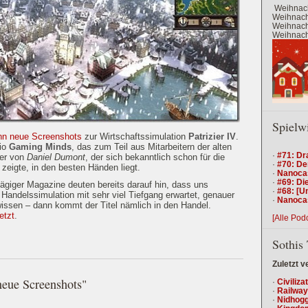
Weihnach
Weihnacht
Weihnacht
Weihnacht
Spielw
hn neue Screenshots
zur Wirtschaftssimulation
Patrizier IV
.
dio
Gaming Minds
, das zum Teil aus Mitarbeitern der alten
·
#71: Dr
er von
Daniel Dumont
, der sich bekanntlich schon für die
·
#70: De
 zeigte, in den besten Händen liegt.
·
Nanocas
·
#69: Die
ägiger Magazine deuten bereits darauf hin, dass uns
·
#68: [U
 Handelssimulation mit sehr viel Tiefgang erwartet, genauer
·
Nanocas
issen – dann kommt der Titel nämlich in den Handel.
jetzt
.
[Alle Pod
Sothis 
Zuletzt v
 neue Screenshots"
·
Civiliza
·
Railway
·
Nidhogg