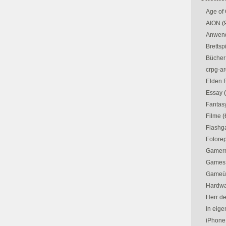
Age of
AION
(
Anwen
Brettsp
Bücher
crpg-ar
Elden 
Essay
Fantas
Filme
(
Flash
Fotorep
Gamer
Games
Gameü
Hardw
Herr d
In eig
iPhone