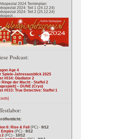
tsspezial 2024 Terminplan:
sspezial 2024: Teil 1 (24.12.24)
sspezial 2024: Teil 2 (25.12.24)
sspezi...
iese Podcast:
agon Age 4
r Spiele-Jahresausblick 2025
t #034: Gladiator 2
 Ringe der Macht - Staffel 2
ngespielt] – DUNE (Cryo)
t #033: True Detective: Staffel 1
casts]
Testlabor:
eröffentlicht:
tion 6: Rise & Fall
(PC) -
9/12
 Empire
(PC) -
9/12
 2
(PC) -
10/12