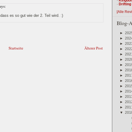
·
Kingdo
·
Driftin
ays:
[Alle Rev
dass es so gut wie der 2. Teil wird. :)
Blog-A
►
202
►
202
►
202
Startseite
Älterer Post
►
202
►
202
►
202
►
201
►
201
►
201
►
201
►
201
►
201
►
201
►
201
►
201
▼
201