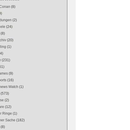
 Conan
(8)
9)
dungen
(2)
iele
(24)
(8)
chiv
(20)
Ring
(1)
(4)
y
(231)
61)
games
(9)
orts
(16)
news Watch
(1)
(573)
se
(2)
are
(12)
er Ringe
(1)
ener Sache
(182)
(8)