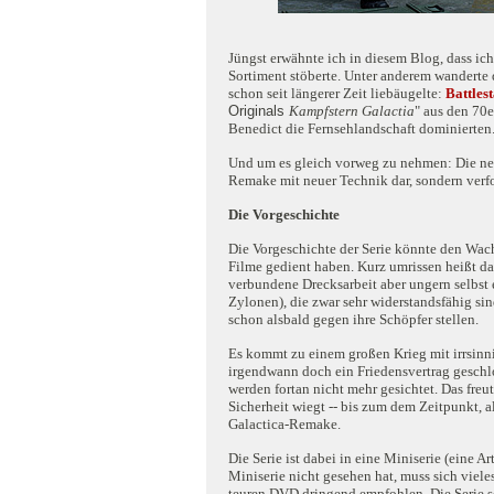
Jüngst erwähnte ich in diesem Blog, dass i
Sortiment stöberte. Unter anderem wanderte 
schon seit längerer Zeit liebäugelte:
Battles
Originals
Kampfstern Galactia
" aus den 70e
Benedict die Fernsehlandschaft dominierten
Und um es gleich vorweg zu nehmen: Die neu
Remake mit neuer Technik dar, sondern verf
Die Vorgeschichte
Die Vorgeschichte der Serie könnte den Wach
Filme gedient haben. Kurz umrissen heißt da
verbundene Drecksarbeit aber ungern selbst 
Zylonen), die zwar sehr widerstandsfähig sin
schon alsbald gegen ihre Schöpfer stellen.
Es kommt zu einem großen Krieg mit irrsinnig
irgendwann doch ein Friedensvertrag geschl
werden fortan nicht mehr gesichtet. Das freut
Sicherheit wiegt -- bis zum dem Zeitpunkt, 
Galactica-Remake.
Die Serie ist dabei in eine Miniserie (eine Ar
Miniserie nicht gesehen hat, muss sich viel
teuren DVD dringend empfohlen. Die Serie se