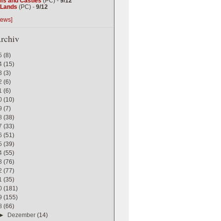
ms and Castles
(PC) -
9/12
g Lands
(PC) -
9/12
iews]
rchiv
5
(8)
4
(15)
3
(3)
2
(6)
1
(6)
0
(10)
9
(7)
8
(38)
7
(33)
6
(51)
5
(39)
4
(55)
3
(76)
2
(77)
1
(35)
0
(181)
9
(155)
8
(66)
►
Dezember
(14)