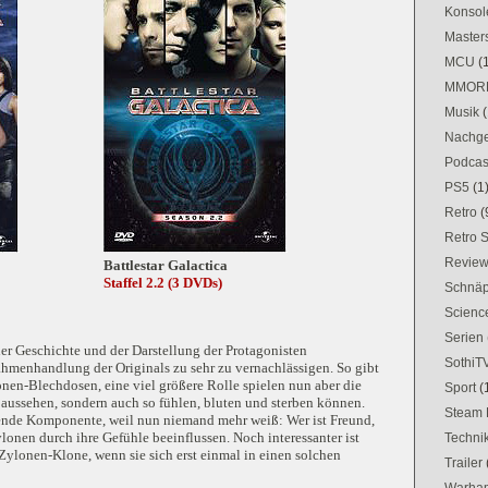
Konsol
Masters
MCU
(
MMOR
Musik
(
Nachge
Podcas
PS5
(1
Retro
(
Retro 
Revie
Battlestar Galactica
Staffel 2.2 (3 DVDs)
Schnä
Science
Serien
er Geschichte und der Darstellung der Protagonisten
SothiT
ahmenhandlung der Originals zu sehr zu vernachlässigen. So gibt
nen-Blechdosen, eine viel größere Rolle spielen nun aber die
Sport
(
aussehen, sondern auch so fühlen, bluten und sterben können.
Steam 
ende Komponente, weil nun niemand mehr weiß: Wer ist Freund,
ylonen durch ihre Gefühle beeinflussen. Noch interessanter ist
Techni
Zylonen-Klone, wenn sie sich erst einmal in einen solchen
Trailer
Warham