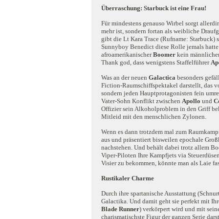
Überraschung: Starbuck ist eine Frau!
Für mindestens genauso Wirbel sorgt allerdin
mehr ist, sondern fortan als weibliche Drauf
gibt die Lt Kara Trace (Rufname: Starbuck) s
Sunnyboy Benedict diese Rolle jemals hatte 
afroamerikanischer
Boomer
kein männlicher
Thank god, dass wenigstens Staffelführer
Ap
Was an der neuen
Galactica
besonders gefäll
Fiction-Raumschiffspektakel darstellt, das 
sondern jeden Hauptprotagonisten fein umrei
Vater-Sohn Konflikt zwischen
Apollo
und
C
Offizier sein Alkoholproblem in den Griff b
Mitleid mit den menschlichen Zylonen.
Wenn es dann trotzdem mal zum Raumkampf
aus und präsentiert bisweilen epochale Groß
nachstehen. Und behält dabei trotz allem B
Viper-Piloten Ihre Kampfjets via Steuerdüse
Visier zu bekommen, könnte man als Laie fas
Rustikaler Charme
Durch ihre spartanische Ausstattung (Schnur
Galactika. Und damit geht sie perfekt mit 
Blade Runner
) verkörpert wird und mit sei
charismatischste Figur der ganzen Serie dars