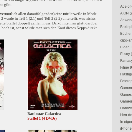
he gibt.
Age of
AION
(
d vermutlich allen darauffolgenden) eine mittlerweile in Mode
wurde in Teil 1 (2.1) und Teil 2 (2.2) unterteilt, was nichts
Anwen
ette Staffel doppelt zahlen muss. Da könnte man glatt darüber
Brettsp
n hoch ist, sonst würde man sich den Kauf dieses Nepps direkt
Bücher
crpg-ar
Elden 
Essay
Fantas
Filme
(
Flash
Fotorep
Gamer
Games
Gameü
Hardw
Battlestar Galactica
Herr d
Staffel 1 (4 DVDs)
In eig
iPhone