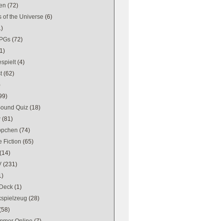
en
(72)
 of the Universe
(6)
1)
PGs
(72)
1)
spielt
(4)
t
(62)
)
99)
Sound Quiz
(18)
w
(81)
ppchen
(74)
 Fiction
(65)
(14)
V
(231)
1)
Deck
(1)
kspielzeug
(28)
(58)
mer Online
(7)