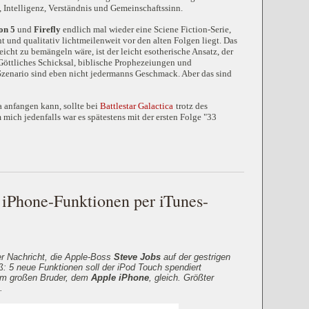
n, Intelligenz, Verständnis und Gemeinschaftssinn.
on 5
und
Firefly
endlich mal wieder eine Sciene Fiction-Serie,
nt und qualitativ lichtmeilenweit vor den alten Folgen liegt. Das
eicht zu bemängeln wäre, ist der leicht esotherische Ansatz, der
ttliches Schicksal, biblische Prophezeiungen und
Szenario sind eben nicht jedermanns Geschmack. Aber das sind
 anfangen kann, sollte bei
Battlestar Galactica
trotz des
mich jedenfalls war es spätestens mit der ersten Folge "33
iPhone-Funktionen per iTunes-
er Nachricht, die Apple-Boss
Steve Jobs
auf der gestrigen
ß: 5 neue Funktionen soll der
iPod Touch
spendiert
em großen Bruder, dem
Apple iPhone
, gleich. Größter
.