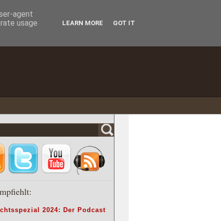
user-agent
erate usage
LEARN MORE
GOT IT
mpfiehlt:
chtsspezial 2024: Der Podcast