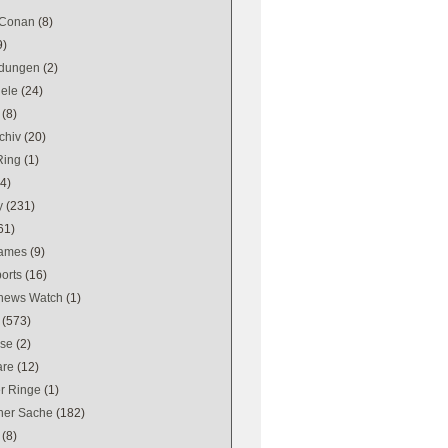
 Conan
(8)
9)
dungen
(2)
iele
(24)
(8)
chiv
(20)
Ring
(1)
(4)
y
(231)
61)
games
(9)
orts
(16)
news Watch
(1)
(573)
se
(2)
are
(12)
er Ringe
(1)
ener Sache
(182)
(8)