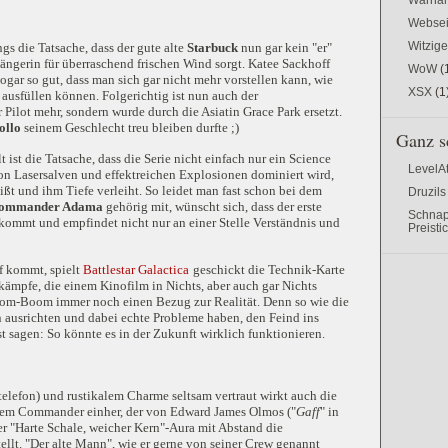
Websei
Witzig
gs die Tatsache, dass der gute alte
Starbuck
nun gar kein "er"
gängerin für überraschend frischen Wind sorgt. Katee Sackhoff
WoW
(
ogar so gut, dass man sich gar nicht mehr vorstellen kann, wie
XSX
(1
ausfüllen können. Folgerichtig ist nun auch der
 Pilot mehr, sondern wurde durch die Asiatin Grace Park ersetzt.
ollo
seinem Geschlecht treu bleiben durfte ;)
Ganz s
t ist die Tatsache, dass die Serie nicht einfach nur ein Science
LevelA
von Lasersalven und effektreichen Explosionen dominiert wird,
ßt und ihm Tiefe verleiht. So leidet man fast schon bei dem
Druzils
ommander Adama
gehörig mit, wünscht sich, dass der erste
Schnap
ekommt und empfindet nicht nur an einer Stelle Verständnis und
Preisti
 kommt, spielt
Battlestar Galactica
geschickt die Technik-Karte
kämpfe, die einem Kinofilm in Nichts, aber auch gar Nichts
oom-Boom immer noch einen Bezug zur Realität. Denn so wie die
n ausrichten und dabei echte Probleme haben, den Feind ins
t sagen: So könnte es in der Zukunft wirklich funktionieren.
telefon) und rustikalem Charme seltsam vertraut wirkt auch die
Ihrem Commander einher, der von Edward James Olmos ("
Gaff
" in
ner "Harte Schale, weicher Kern"-Aura mit Abstand die
tellt. "Der alte Mann", wie er gerne von seiner Crew genannt