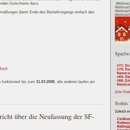
enden Gutscheine dazu.
Weihnach
Weihnacht
Weihnacht
rmäßungen (beim Ende des Bestellvorgangs einfach den
Weihnacht
Spielw
·
#71: Dr
-Buch
·
#70: De
·
Nanocas
·
#69: Die
·
#68: [U
n
funktioniert bis zum
31.03.2008
, alle anderen laufen am
·
Nanocas
[Alle Pod
Sothis 
Zuletzt v
ericht über die Neufassung der SF-
·
Civiliza
·
Railway
·
Nidhogg