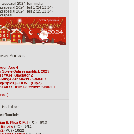
tsspezial 2024 Terminplan:
sspezial 2024: Teil 1 (24.12.24)
sspezial 2024: Teil 2 (25.12.24)
sspezi...
iese Podcast:
agon Age 4
r Spiele-Jahresausblick 2025
t #034: Gladiator 2
 Ringe der Macht - Staffel 2
ngespielt] – DUNE (Cryo)
t #033: True Detective: Staffel 1
casts]
Testlabor:
eröffentlicht:
tion 6: Rise & Fall
(PC) -
9/12
 Empire
(PC) -
9/12
 2
(PC) -
10/12