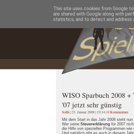
This site uses cookies from Google to 
Home
Impressum
Datenschutzererklärung
are shared with Google along with per
statistics, and to detect and address 
WISO Sparbuch 2008 + T
'07 jetzt sehr günstig
Sothi
| 23. Januar 2008 | 19:14
|
0 Kommentare
Mit dem Start in das Jahr 2008 steht nun
Wer seine
Steuererklärung
für 2007 nic
die Hilfe von speziellen Programmen wi
Und natürlich gibt es auch in diesem Jah