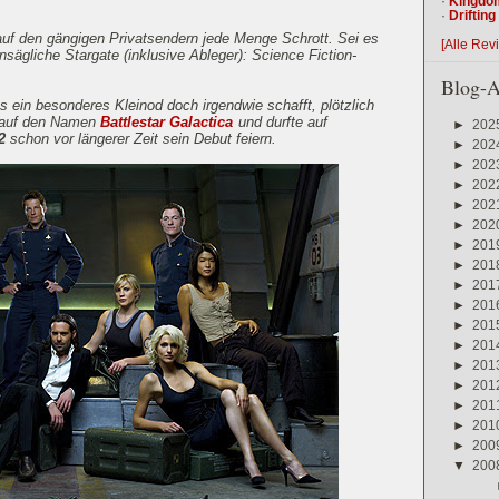
·
Kingdo
·
Driftin
auf den gängigen Privatsendern jede Menge Schrott. Sei es
[Alle Rev
ägliche Stargate (inklusive Ableger): Science Fiction-
Blog-A
 ein besonderes Kleinod doch irgendwie schafft, plötzlich
s auf den Namen
Battlestar Galactica
und durfte auf
►
202
2
schon vor längerer Zeit sein Debut feiern.
►
202
►
202
►
202
►
202
►
202
►
201
►
201
►
201
►
201
►
201
►
201
►
201
►
201
►
201
►
201
►
200
▼
200