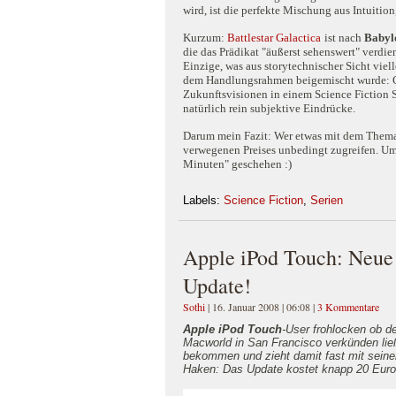
wird, ist die perfekte Mischung aus Intuitio
Kurzum:
Battlestar Galactica
ist nach
Babyl
die das Prädikat "äußerst sehenswert" verdie
Einzige, was aus storytechnischer Sicht viell
dem Handlungsrahmen beigemischt wurde: Gö
Zukunftsvisionen in einem Science Fiction 
natürlich rein subjektive Eindrücke.
Darum mein Fazit: Wer etwas mit dem Thema
verwegenen Preises unbedingt zugreifen. Um 
Minuten" geschehen :)
Labels:
Science Fiction
,
Serien
Apple iPod Touch: Neue 
Update!
Sothi
| 16. Januar 2008 | 06:08
|
3 Kommentare
Apple iPod Touch
-User frohlocken ob d
Macworld in San Francisco verkünden lie
bekommen und zieht damit fast mit sein
Haken: Das Update kostet knapp 20 Euro