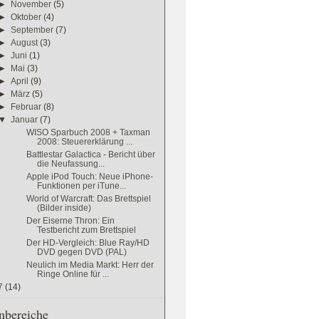
►
November
(5)
►
Oktober
(4)
►
September
(7)
►
August
(3)
►
Juni
(1)
►
Mai
(3)
►
April
(9)
►
März
(5)
►
Februar
(8)
▼
Januar
(7)
WISO Sparbuch 2008 + Taxman
2008: Steuererklärung ...
Battlestar Galactica - Bericht über
die Neufassung...
Apple iPod Touch: Neue iPhone-
Funktionen per iTune...
World of Warcraft: Das Brettspiel
(Bilder inside)
Der Eiserne Thron: Ein
Testbericht zum Brettspiel
Der HD-Vergleich: Blue Ray/HD
DVD gegen DVD (PAL)
Neulich im Media Markt: Herr der
Ringe Online für ...
7
(14)
bereiche