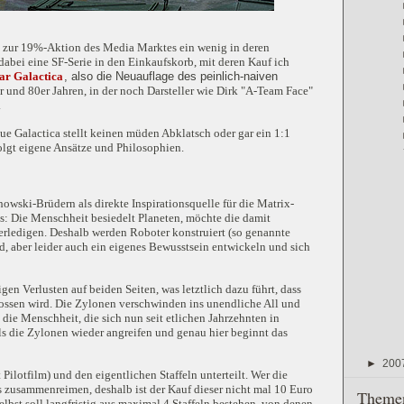
ch zur 19%-Aktion des Media Marktes ein wenig in deren
dabei eine SF-Serie in den Einkaufskorb, mit deren Kauf ich
tar Galactica
, also die Neuauflage des peinlich-naiven
r und 80er Jahren, in der noch Darsteller wie Dirk "A-Team Face"
.
e Galactica stellt keinen müden Abklatsch oder gar ein 1:1
olgt eigene Ansätze und Philosophien.
owski-Brüdern als direkte Inspirationsquelle für die Matrix-
s: Die Menschheit besiedelt Planeten, möchte die damit
erledigen. Deshalb werden Roboter konstruiert (so genannte
d, aber leider auch ein eigenes Bewusstsein entwickeln und sich
en Verlusten auf beiden Seiten, was letztlich dazu führt, dass
ossen wird. Die Zylonen verschwinden ins unendliche All und
 die Menschheit, die sich nun seit etlichen Jahrzehnten in
als die Zylonen wieder angreifen und genau hier beginnt das
►
200
t Pilotfilm) und den eigentlichen Staffeln unterteilt. Wer die
es zusammenreimen, deshalb ist der Kauf dieser nicht mal 10 Euro
Themen
lbst soll langfristig aus maximal 4 Staffeln bestehen, von denen