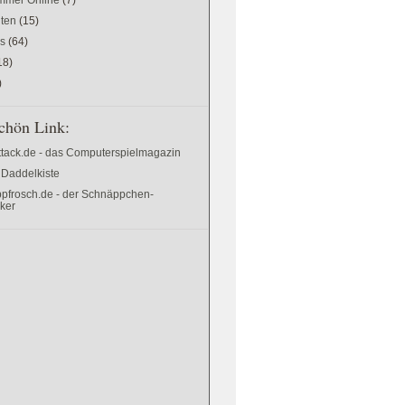
ten
(15)
es
(64)
18)
)
chön Link:
ttack.de - das Computerspielmagazin
 Daddelkiste
pfrosch.de - der Schnäppchen-
cker