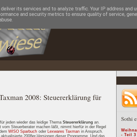
deliver its services and to analyze traffic. Your IP address and 
formance and security metrics to ensure quality of service, gen
abuse.
axman 2008: Steuererklärung für
Sothi e
 für jeden wieder das leidige Thema
Steuererklärung
an.
ht vom Steuerberater machen läßt, nimmt hierfür in der Regel
Weihna
e dem
WISO Sparbuch
oder
Lexwares Taxman
in Anspruch.
- Teil 3
r aktualisierte 2008er-Versionen dieser Programme. Und das