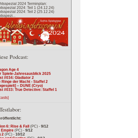
tsspezial 2024 Terminplan:
sspezial 2024: Teil 1 (24.12.24)
sspezial 2024: Teil 2 (25.12.24)
sspezi...
iese Podcast:
agon Age 4
r Spiele-Jahresausblick 2025
t #034: Gladiator 2
 Ringe der Macht - Staffel 2
ngespielt] – DUNE (Cryo)
t #033: True Detective: Staffel 1
casts]
Testlabor:
eröffentlicht:
tion 6: Rise & Fall
(PC) -
9/12
 Empire
(PC) -
9/12
 2
(PC) -
10/12