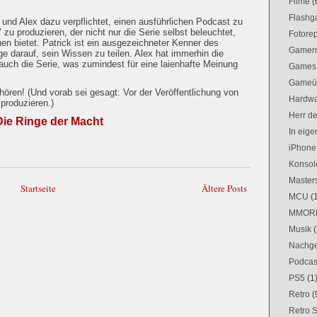
Filme
(
Flash
 und Alex dazu verpflichtet, einen ausführlichen Podcast zu
 zu produzieren, der nicht nur die Serie selbst beleuchtet,
Fotorep
en bietet. Patrick ist ein ausgezeichneter Kenner des
Gamer
e darauf, sein Wissen zu teilen. Alex hat immerhin die
uch die Serie, was zumindest für eine laienhafte Meinung
Games
Gameü
ören! (Und vorab sei gesagt: Vor der Veröffentlichung von
Hardw
 produzieren.)
Herr d
ie Ringe der Macht
In eig
iPhone
Konsol
Masters
Startseite
Ältere Posts
MCU
(
MMOR
Musik
(
Nachge
Podcas
PS5
(1
Retro
(
Retro 