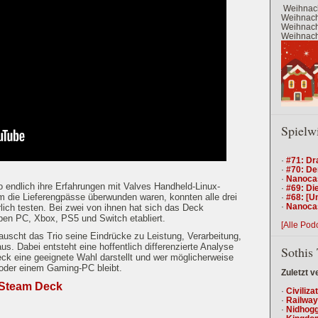
Weihnach
Weihnacht
Weihnacht
Weihnacht
Spielw
·
#71: Dr
·
#70: De
·
Nanocas
Flo endlich ihre Erfahrungen mit Valves Handheld-Linux-
·
#69: Die
ie Lieferengpässe überwunden waren, konnten alle drei
·
#68: [U
·
Nanocas
ich testen. Bei zwei von ihnen hat sich das Deck
eben PC, Xbox, PS5 und Switch etabliert.
[Alle Pod
auscht das Trio seine Eindrücke zu Leistung, Verarbeitung,
us. Dabei entsteht eine hoffentlich differenzierte Analyse
Sothis 
eck eine geeignete Wahl darstellt und wer möglicherweise
oder einem Gaming-PC bleibt.
Zuletzt v
 Steam Deck
·
Civiliza
·
Railway
·
Nidhogg