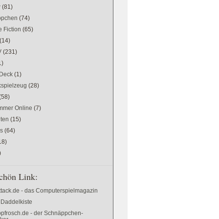
w
(81)
ppchen
(74)
 Fiction
(65)
(14)
V
(231)
1)
Deck
(1)
kspielzeug
(28)
(58)
mer Online
(7)
ten
(15)
es
(64)
18)
)
chön Link:
ttack.de - das Computerspielmagazin
 Daddelkiste
pfrosch.de - der Schnäppchen-