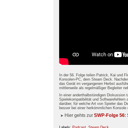
In der 56. Folge teilen Patrick, Kai und 
Konsolen-PC, dem Steam Deck. Nachdem d
das Gerät im vergangenen Herbst ausführl
mittlerweile als regelmäßiger Begleiter n
In einer anderthalbstündigen Diskussion t
Spielekompatibilität und Softwarefehlern a
darüber, für welche Art von Spieler das D
besser bei einer herkömmlichen Konsole 
Hier gehts zur
SWP-Folge 56:
➤
Labels:
Podcast
,
Steam Deck