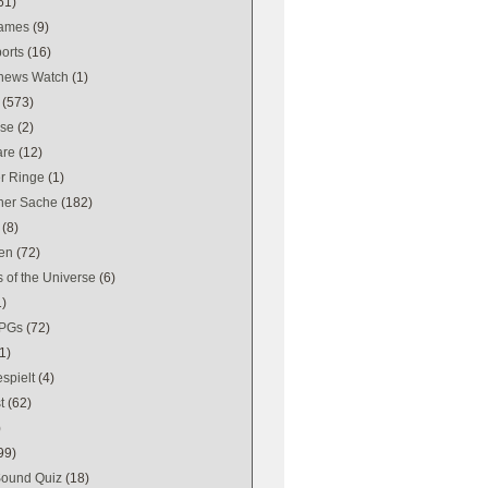
61)
games
(9)
orts
(16)
news Watch
(1)
(573)
se
(2)
are
(12)
er Ringe
(1)
ener Sache
(182)
(8)
en
(72)
 of the Universe
(6)
1)
PGs
(72)
1)
spielt
(4)
t
(62)
)
99)
Sound Quiz
(18)