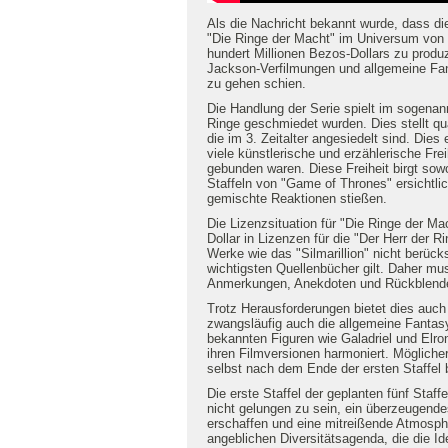
Als die Nachricht bekannt wurde, dass di
"Die Ringe der Macht" im Universum von 
hundert Millionen Bezos-Dollars zu produz
Jackson-Verfilmungen und allgemeine Fant
zu gehen schien.
Die Handlung der Serie spielt im sogenann
Ringe geschmiedet wurden. Dies stellt qua
die im 3. Zeitalter angesiedelt sind. Di
viele künstlerische und erzählerische Frei
gebunden waren. Diese Freiheit birgt sowo
Staffeln von "Game of Thrones" ersichtli
gemischte Reaktionen stießen.
Die Lizenzsituation für "Die Ringe der Ma
Dollar in Lizenzen für die "Der Herr der R
Werke wie das "Silmarillion" nicht berücks
wichtigsten Quellenbücher gilt. Daher mus
Anmerkungen, Anekdoten und Rückblende
Trotz Herausforderungen bietet dies auch 
zwangsläufig auch die allgemeine Fantas
bekannten Figuren wie Galadriel und Elro
ihren Filmversionen harmoniert. Mögliche
selbst nach dem Ende der ersten Staffel b
Die erste Staffel der geplanten fünf Staf
nicht gelungen zu sein, ein überzeugende
erschaffen und eine mitreißende Atmosphä
angeblichen Diversitätsagenda, die die Ide