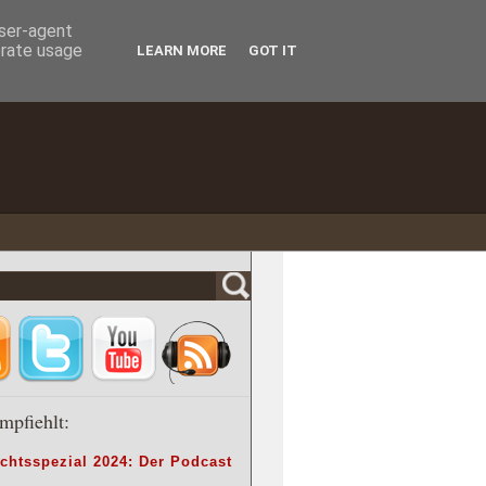
user-agent
erate usage
LEARN MORE
GOT IT
mpfiehlt:
chtsspezial 2024: Der Podcast