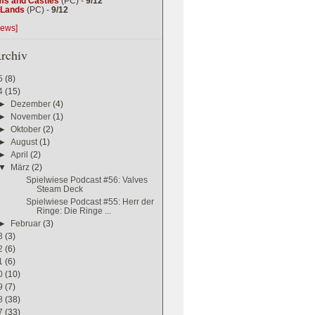
ms and Castles
(PC) -
9/12
g Lands
(PC) -
9/12
iews]
rchiv
5
(8)
4
(15)
►
Dezember
(4)
►
November
(1)
►
Oktober
(2)
►
August
(1)
►
April
(2)
▼
März
(2)
Spielwiese Podcast #56: Valves
Steam Deck
Spielwiese Podcast #55: Herr der
Ringe: Die Ringe ...
►
Februar
(3)
3
(3)
2
(6)
1
(6)
0
(10)
9
(7)
8
(38)
7
(33)