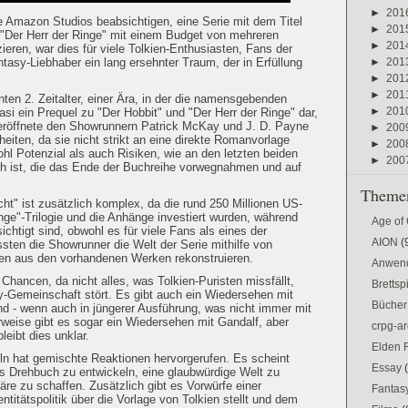
►
201
e Amazon Studios beabsichtigen, eine Serie mit dem Titel
►
201
"Der Herr der Ringe" mit einem Budget von mehreren
►
201
ieren, war dies für viele Tolkien-Enthusiasten, Fans der
►
201
asy-Liebhaber ein lang ersehnter Traum, der in Erfüllung
►
201
►
201
ten 2. Zeitalter, einer Ära, in der die namensgebenden
►
201
si ein Prequel zu "Der Hobbit" und "Der Herr der Ringe" dar,
es eröffnete den Showrunnern Patrick McKay und J. D. Payne
►
200
heiten, da sie nicht strikt an eine direkte Romanvorlage
►
200
hl Potenzial als auch Risiken, wie an den letzten beiden
►
200
ch ist, die das Ende der Buchreihe vorwegnahmen und auf
Themen
cht" ist zusätzlich komplex, da die rund 250 Millionen US-
inge"-Trilogie und die Anhänge investiert wurden, während
Age of
ichtigt sind, obwohl es für viele Fans als eines der
AION
(
sten die Showrunner die Welt der Serie mithilfe von
n aus den vorhandenen Werken rekonstruieren.
Anwen
Chancen, da nicht alles, was Tolkien-Puristen missfällt,
Brettsp
y-Gemeinschaft stört. Es gibt auch ein Wiedersehen mit
Bücher
nd - wenn auch in jüngerer Ausführung, was nicht immer mit
rweise gibt es sogar ein Wiedersehen mit Gandalf, aber
crpg-ar
leibt dies unklar.
Elden 
feln hat gemischte Reaktionen hervorgerufen. Es scheint
Essay
s Drehbuch zu entwickeln, eine glaubwürdige Welt zu
re zu schaffen. Zusätzlich gibt es Vorwürfe einer
Fantas
ntitätspolitik über die Vorlage von Tolkien stellt und dem