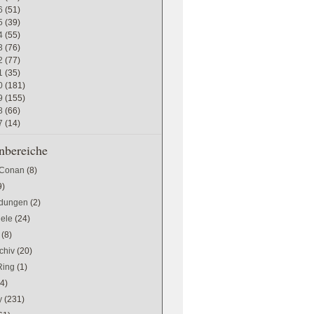
6
(51)
5
(39)
4
(55)
3
(76)
2
(77)
1
(35)
0
(181)
9
(155)
8
(66)
7
(14)
bereiche
 Conan
(8)
9)
dungen
(2)
iele
(24)
(8)
chiv
(20)
Ring
(1)
(4)
y
(231)