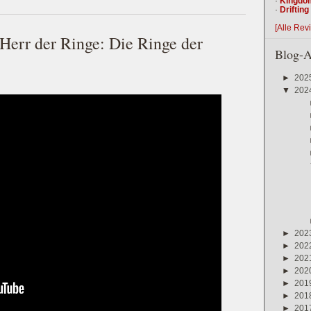
·
Kingdo
·
Driftin
[Alle Rev
 Herr der Ringe: Die Ringe der
Blog-A
►
202
▼
202
►
202
►
202
►
202
►
202
►
201
►
201
►
201