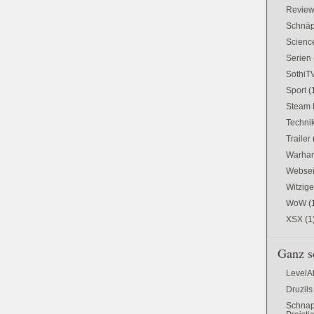
Revie
Schnä
Science
Serien
SothiT
Sport
(
Steam 
Techni
Trailer
Warham
Websei
Witzig
WoW
(
XSX
(1
Ganz s
LevelA
Druzils
Schnap