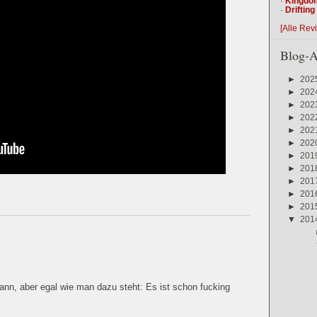
·
Kingdo
·
Driftin
[Alle Rev
Blog-A
►
202
►
202
►
202
►
202
►
202
►
202
►
201
►
201
►
201
►
201
►
201
▼
201
rmann, aber egal wie man dazu steht: Es ist schon fucking