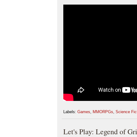
Labels:
Games
,
MMORPGs
,
Science Fic
Let's Play: Legend of Gr