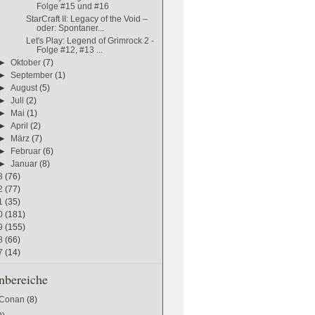
Folge #15 und #16
StarCraft II: Legacy of the Void –
oder: Spontaner...
Let's Play: Legend of Grimrock 2 -
Folge #12, #13 ...
►
Oktober
(7)
►
September
(1)
►
August
(5)
►
Juli
(2)
►
Mai
(1)
►
April
(2)
►
März
(7)
►
Februar
(6)
►
Januar
(8)
3
(76)
2
(77)
1
(35)
0
(181)
9
(155)
8
(66)
7
(14)
bereiche
 Conan
(8)