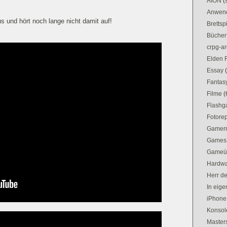
AION
(
Anwen
us und hört noch lange nicht damit auf!
Brettsp
Bücher
crpg-ar
Elden 
Essay
Fantas
Filme
(
Flash
Fotorep
Gamer
Games
Gameü
Hardw
Herr d
In eig
iPhone
Konsol
Masters