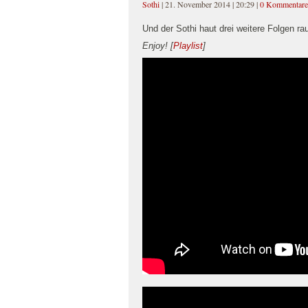
Sothi
| 21. November 2014 | 20:29
|
0 Kommentare
Und der Sothi haut drei weitere Folgen ra
Enjoy!
[
Playlist
]