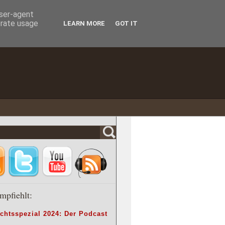
user-agent
erate usage
LEARN MORE
GOT IT
mpfiehlt:
chtsspezial 2024: Der Podcast