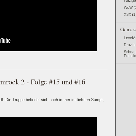
Witzig
WoW
(
XSX
(1
Ganz s
LevelA
Druzils
Schnap
Preisti
imrock 2 - Folge #15 und #16
16. Die Truppe befindet sich noch immer im tiefsten Sumpf,