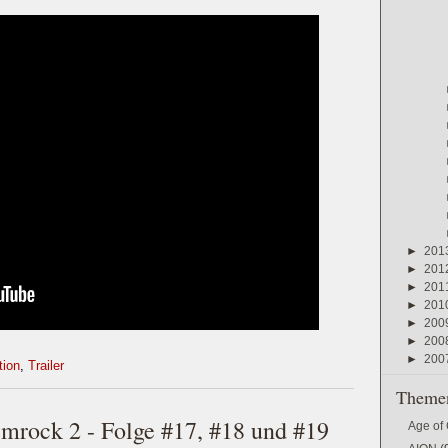
►
201
►
201
►
201
►
201
►
200
►
200
►
200
tion
,
Trailer
Themen
imrock 2 - Folge #17, #18 und #19
Age of