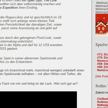
r
in AAA-Titeln wie
Spec Ops: The Line
Weihnach
 wollten sich aber selbstständig machen und
Weihnacht
s Expedtion
ihren Erstling.
Weihnacht
Weihnacht
 der Rogue-Likes und ist geschichtlich im 19.
 stellt sich anfangs einen kleinen Trek
en Persönlichkeit der damaligen Zeit, sowie
 passt seine Ausrüstung an und geht auf
ze durch den gelungenen Pixel-Look, sowie
ntermalung unterstützt.
Spielw
eit in der Alpha und darf für 12 US$ erworben
 2015 geplant.
·
#71: Dr
·
#70: De
s Spiel in seiner allerersten Spielstunde und
·
Nanocas
nfos zu den Entwicklern.
·
#69: Die
·
#68: [U
·
Nanocas
ge ich (manchmal mehr, manchmal weniger) unbedarft einen
en Spielstunde teilhaben -- mit allen Höhen und Tiefen, die
[Alle Pod
.
 Fazit von mir und fertig ist der Lack. Hört sich gut an?
Sothis 
Zuletzt v
·
Civiliza
·
Railway
·
Nidhogg