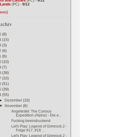
ms and Castles
(PC) -
9/12
g Lands
(PC) -
9/12
iews]
rchiv
5
(8)
4
(15)
3
(3)
2
(6)
1
(6)
0
(10)
9
(7)
8
(38)
7
(33)
6
(51)
5
(39)
4
(55)
►
Dezember
(10)
▼
November
(6)
Angetestet: The Curious
Expedition (Alpha) - Die e...
Fucking beeindruckend
Let's Play: Legend of Grimrock 2 -
Folge #17, #18 ...
Let's Play: Legend of Grimrock 2 -