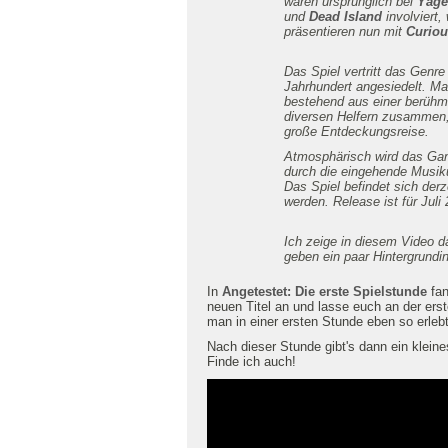
waren ursprünglich bei
Yage
und
Dead Island
involviert,
präsentieren nun mit
Curiou
Das Spiel vertritt das Genre
Jahrhundert angesiedelt. Man
bestehend aus einer berühmt
diversen Helfern zusammen,
große Entdeckungsreise.
Atmosphärisch wird das Gan
durch die eingehende Musiku
Das Spiel befindet sich derz
werden. Release ist für Juli
Ich zeige in diesem Video da
geben ein paar Hintergrundi
In
Angetestet: Die erste Spielstunde
fan
neuen Titel an und lasse euch an der erst
man in einer ersten Stunde eben so erlebt
Nach dieser Stunde gibt's dann ein kleines
Finde ich auch!