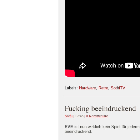
Labels:
Hardware
,
Retro
,
SothiTV
Fucking beeindruckend
Sothi
| 12:46
|
0 Kommentare
EVE
ist nun wirklich kein Spiel für jede
beeindruckend.