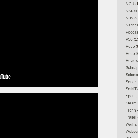
MCU
(
MMOR
Musik
(
Nachge
Podcas
PS5
(1
Retro
(
Retro 
Revie
Schnä
Science
Serien
SothiT
Sport
(
Steam 
Techni
Trailer
Warham
Websei