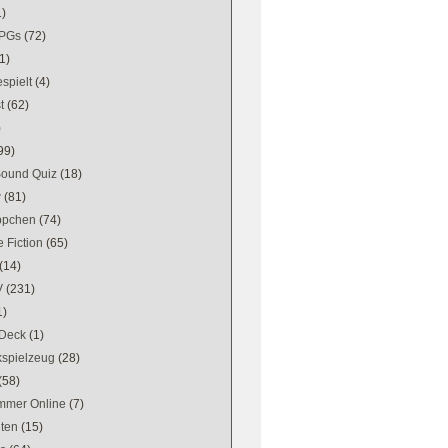
1)
PGs
(72)
1)
spielt
(4)
t
(62)
)
99)
Sound Quiz
(18)
w
(81)
ppchen
(74)
 Fiction
(65)
(14)
V
(231)
1)
Deck
(1)
kspielzeug
(28)
(58)
mer Online
(7)
ten
(15)