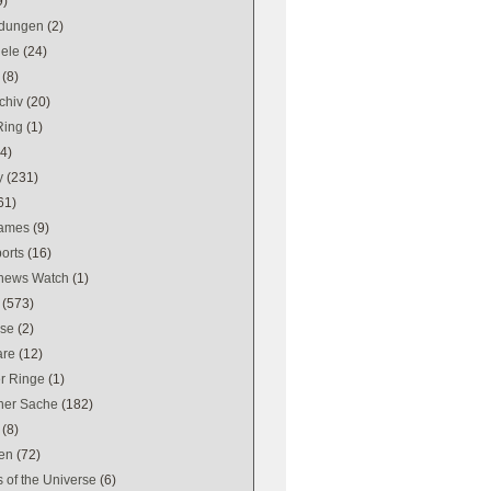
9)
dungen
(2)
iele
(24)
(8)
chiv
(20)
Ring
(1)
(4)
y
(231)
61)
games
(9)
orts
(16)
news Watch
(1)
(573)
se
(2)
are
(12)
er Ringe
(1)
ener Sache
(182)
(8)
en
(72)
 of the Universe
(6)