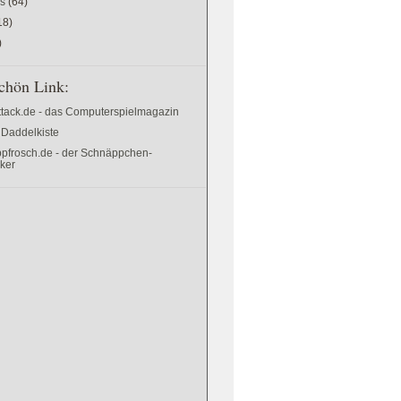
es
(64)
18)
)
chön Link:
ttack.de - das Computerspielmagazin
 Daddelkiste
pfrosch.de - der Schnäppchen-
cker