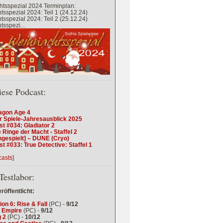
tsspezial 2024 Terminplan:
sspezial 2024: Teil 1 (24.12.24)
sspezial 2024: Teil 2 (25.12.24)
sspezi...
iese Podcast:
agon Age 4
r Spiele-Jahresausblick 2025
t #034: Gladiator 2
 Ringe der Macht - Staffel 2
ngespielt] – DUNE (Cryo)
t #033: True Detective: Staffel 1
casts]
Testlabor:
eröffentlicht:
tion 6: Rise & Fall
(PC) -
9/12
 Empire
(PC) -
9/12
 2
(PC) -
10/12