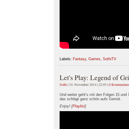
Labels:
Fantasy
,
Games
,
SothiTV
Let's Play: Legend of Gr
Sothi
| 10. November 2014 | 22:05
|
0 Kommentare
Und weiter geht’s mit den Folgen 15 und 
das schlägt ganz schön aufs Gemüt.
Enjoy!
[
Playlist
]