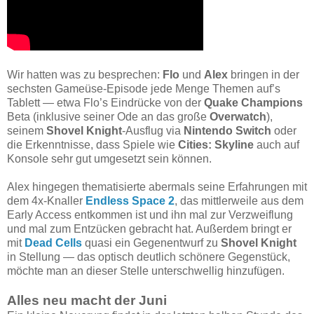
Wir hatten was zu besprechen:
Flo
und
Alex
bringen in der
sechsten Gameüse-Episode jede Menge Themen auf’s
Tablett — etwa Flo’s Eindrücke von der
Quake Champions
Beta (inklusive seiner Ode an das große
Overwatch
),
seinem
Shovel Knight
-Ausflug via
Nintendo Switch
oder
die Erkenntnisse, dass Spiele wie
Cities: Skyline
auch auf
Konsole sehr gut umgesetzt sein können.
Alex hingegen thematisierte abermals seine Erfahrungen mit
dem 4x-Knaller
Endless Space 2
, das mittlerweile aus dem
Early Access entkommen ist und ihn mal zur Verzweiflung
und mal zum Entzücken gebracht hat. Außerdem bringt er
mit
Dead Cells
quasi ein Gegenentwurf zu
Shovel Knight
in Stellung — das optisch deutlich schönere Gegenstück,
möchte man an dieser Stelle unterschwellig hinzufügen.
Alles neu macht der Juni