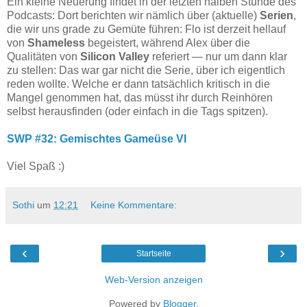
Ein kleine Neuerung findet in der letzten halben Stunde des
Podcasts: Dort berichten wir nämlich über (aktuelle)
Serien
,
die wir uns grade zu Gemüte führen: Flo ist derzeit hellauf
von
Shameless
begeistert, während Alex über die
Qualitäten von
Silicon Valley
referiert — nur um dann klar
zu stellen: Das war gar nicht die Serie, über ich eigentlich
reden wollte. Welche er dann tatsächlich kritisch in die
Mangel genommen hat, das müsst ihr durch Reinhören
selbst herausfinden (oder einfach in die Tags spitzen).
SWP #32: Gemischtes Gameüse VI
Viel Spaß :)
Sothi
um
12:21
Keine Kommentare:
‹
›
Startseite
Web-Version anzeigen
Powered by
Blogger
.