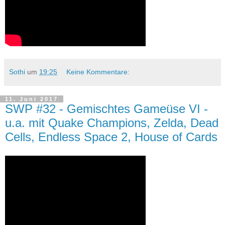
Sothi
um
19:25
Keine Kommentare:
11. Juni 2017
SWP #32 - Gemischtes Gameüse VI -
u.a. mit Quake Champions, Zelda, Dead
Cells, Endless Space 2, House of Cards