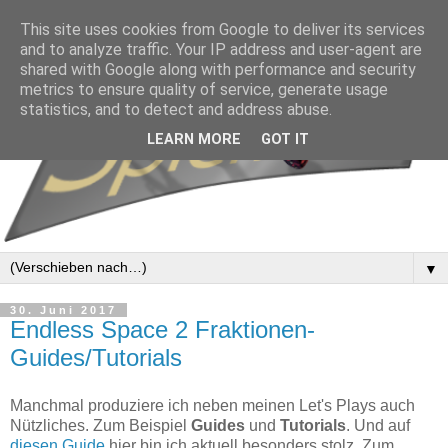
This site uses cookies from Google to deliver its services
and to analyze traffic. Your IP address and user-agent are
shared with Google along with performance and security
metrics to ensure quality of service, generate usage
statistics, and to detect and address abuse.
LEARN MORE
GOT IT
▼
30. Juni 2017
Endless Space 2 Fraktionen-
Guides/Tutorials
Manchmal produziere ich neben meinen Let's Plays auch
Nützliches. Zum Beispiel
Guides
und
Tutorials
. Und auf
diesen Guide
hier bin ich aktuell besonders stolz. Zum