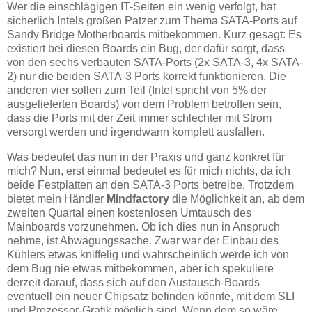
Wer die einschlägigen IT-Seiten ein wenig verfolgt, hat
sicherlich Intels großen Patzer zum Thema SATA-Ports auf
Sandy Bridge Motherboards mitbekommen. Kurz gesagt: Es
existiert bei diesen Boards ein Bug, der dafür sorgt, dass
von den sechs verbauten SATA-Ports (2x SATA-3, 4x SATA-
2) nur die beiden SATA-3 Ports korrekt funktionieren. Die
anderen vier sollen zum Teil (Intel spricht von 5% der
ausgelieferten Boards) von dem Problem betroffen sein,
dass die Ports mit der Zeit immer schlechter mit Strom
versorgt werden und irgendwann komplett ausfallen.
Was bedeutet das nun in der Praxis und ganz konkret für
mich? Nun, erst einmal bedeutet es für mich nichts, da ich
beide Festplatten an den SATA-3 Ports betreibe. Trotzdem
bietet mein Händler
Mindfactory
die Möglichkeit an, ab dem
zweiten Quartal einen kostenlosen Umtausch des
Mainboards vorzunehmen. Ob ich dies nun in Anspruch
nehme, ist Abwägungssache. Zwar war der Einbau des
Kühlers etwas kniffelig und wahrscheinlich werde ich von
dem Bug nie etwas mitbekommen, aber ich spekuliere
derzeit darauf, dass sich auf den Austausch-Boards
eventuell ein neuer Chipsatz befinden könnte, mit dem SLI
und Prozessor-Grafik möglich sind. Wenn dem so wäre,