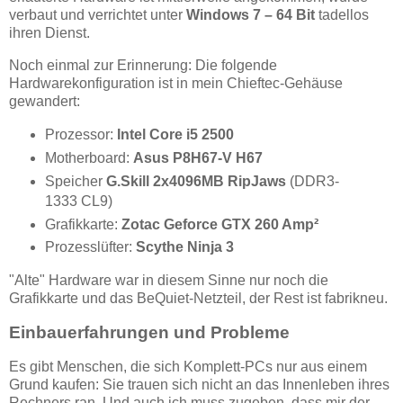
verbaut und verrichtet unter
Windows 7 – 64 Bit
tadellos
ihren Dienst.
Noch einmal zur Erinnerung: Die folgende
Hardwarekonfiguration ist in mein Chieftec-Gehäuse
gewandert:
Prozessor:
Intel Core i5 2500
Motherboard:
Asus P8H67-V H67
Speicher
G.Skill 2x4096MB RipJaws
(DDR3-
1333 CL9)
Grafikkarte:
Zotac Geforce GTX 260 Amp²
Prozesslüfter:
Scythe Ninja 3
"Alte" Hardware war in diesem Sinne nur noch die
Grafikkarte und das BeQuiet-Netzteil, der Rest ist fabrikneu.
Einbauerfahrungen und Probleme
Es gibt Menschen, die sich Komplett-PCs nur aus einem
Grund kaufen: Sie trauen sich nicht an das Innenleben ihres
Rechners ran. Und auch ich muss zugeben, dass mir der