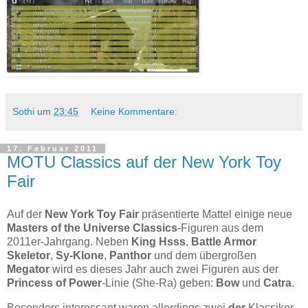
Sothi
um
23:45
Keine Kommentare:
17. Februar 2011
MOTU Classics auf der New York Toy
Fair
Auf der
New York Toy Fair
präsentierte Mattel einige neue
Masters of the Universe Classics
-Figuren aus dem
2011er-Jahrgang. Neben
King Hsss
,
Battle Armor
Skeletor
,
Sy-Klone
,
Panthor
und dem übergroßen
Megator
wird es dieses Jahr auch zwei Figuren aus der
Princess of Power
-Linie (She-Ra) geben:
Bow
und
Catra
.
Besonders interessant waren allerdings zwei
der
Klassiker