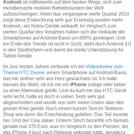
Android
ist mittlerweile auf dem besten Wege, sich zum
meistbenutzte mobilen Betriebssystem der Welt
aufzuschwingen. Allein das vergangene vierte Quartal 2010
zeigt diese Entwicklung sehr gut: Erstmalig wurden mehr
Android-, als Nokia-Geräte verkauft. Im Vergleich zum
vierten Quartal des Vorjahres haben sich die Verkäufe der
Smartphones auf Android-Basis um 600% gesteigert. Und
ein Ende des Trends ist nicht in Sicht, steht doch Android 3.0
in den Startlöchern und damit die breite Unterstützung für
Tablet-Geräte.
Im Juni letzten Jahres verfasste ich ein
Videoreview zum
Thema HTC Desire
, einem Smartphone auf Android-Basis,
das mir seither sehr ans Herz gewachsen ist. Ich hatte
damals die Wahl, ob ich mir ein
iPhone
zulege oder lieber
zu einer Alternative greife. Und da kam mir das HTC-Gerät
sehr recht, hatte es doch in vielen Tests sehr gut
abgeschnitten und wurde von sehr vielen Usern über den
grünen Klee gelobt. Nach einem kurzen Test im Telekom-
Shop war dann die Entscheidung gefallen: Das Teil musste
her. Und der Clou dabei: Unterm Strich bezahlte ich damals
gerade mal 370 Euro, was im Vergleich zu den Preisen, die
das iPhone 4 kurz nach Release gekostet hätte, geradezu