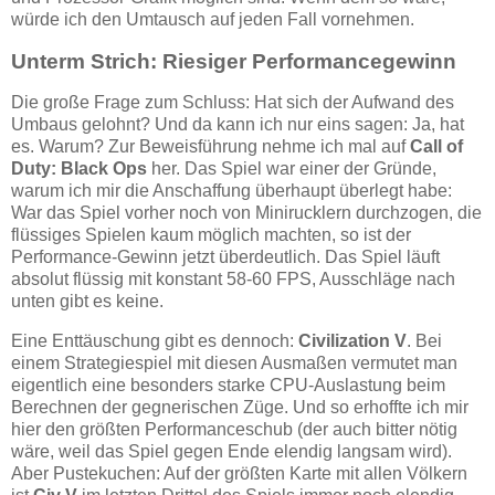
würde ich den Umtausch auf jeden Fall vornehmen.
Unterm Strich: Riesiger Performancegewinn
Die große Frage zum Schluss: Hat sich der Aufwand des
Umbaus gelohnt? Und da kann ich nur eins sagen: Ja, hat
es. Warum? Zur Beweisführung nehme ich mal auf
Call of
Duty: Black Ops
her. Das Spiel war einer der Gründe,
warum ich mir die Anschaffung überhaupt überlegt habe:
War das Spiel vorher noch von Minirucklern durchzogen, die
flüssiges Spielen kaum möglich machten, so ist der
Performance-Gewinn jetzt überdeutlich. Das Spiel läuft
absolut flüssig mit konstant 58-60 FPS, Ausschläge nach
unten gibt es keine.
Eine Enttäuschung gibt es dennoch:
Civilization V
. Bei
einem Strategiespiel mit diesen Ausmaßen vermutet man
eigentlich eine besonders starke CPU-Auslastung beim
Berechnen der gegnerischen Züge. Und so erhoffte ich mir
hier den größten Performanceschub (der auch bitter nötig
wäre, weil das Spiel gegen Ende elendig langsam wird).
Aber Pustekuchen: Auf der größten Karte mit allen Völkern