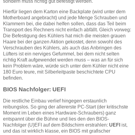
sondern muss richtig gut befestigt werden.
Hierfür liegen dem Karton eine Backplate (wird unter dem
Motherboard angebracht) und jede Menge Schrauben und
Klammern bei, die dabei helfen sollen, dass das Teil beim
Transport des Rechners nicht einfach abfällt. Gleich vorweg:
Die Befestigung des Kühlers hat mich die meisten grauen
Haare bei der ganzen Aktion gekostet, denn sowohl des
Verschrauben des Kühlers, als auch das Anbringen des
Lüfters ist ein nerviges Gefummel, bei dem nicht selten
richtig Kraft aufgewendet werden muss – was an für sich
kein Problem wäre, würde sich unter dem Kühler nicht eine
180 Euro teure, mit Silberleitpaste beschichtete CPU
befinden.
BIOS Nachfolger: UEFI
Die restliche Einbau verlief hingegen erstaunlich
reibungslos. So ging der allererste PC-Start (der kritischste
Moment im Leben eines Hardware-Schraubers) ganz
entspannt über die Bühne und lies den den BIOS-
Nachfolger (U)EFI auf dem Bildschirm erstrahlen:
UEFI
ist,
und das ist wirklich klasse, ein BIOS mit grafischer