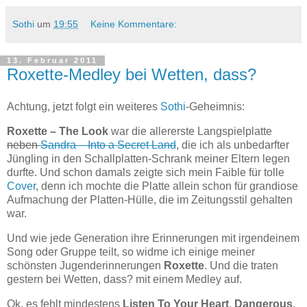
Sothi
um
19:55
Keine Kommentare:
13. Februar 2011
Roxette-Medley bei Wetten, dass?
Achtung, jetzt folgt ein weiteres
Sothi
-Geheimnis:
Roxette – The Look
war die allererste Langspielplatte
neben
Sandra – Into a Secret Land
, die ich als unbedarfter
Jüngling in den Schallplatten-Schrank meiner Eltern legen
durfte. Und schon damals zeigte sich mein Faible für tolle
Cover
, denn ich mochte die Platte allein schon für grandiose
Aufmachung der Platten-Hülle, die im Zeitungsstil gehalten
war.
Und wie jede Generation ihre Erinnerungen mit irgendeinem
Song oder Gruppe teilt, so widme ich einige meiner
schönsten Jugenderinnerungen
Roxette
. Und die traten
gestern bei Wetten, dass? mit einem Medley auf.
Ok, es fehlt mindestens
Listen To Your Heart
,
Dangerous
,