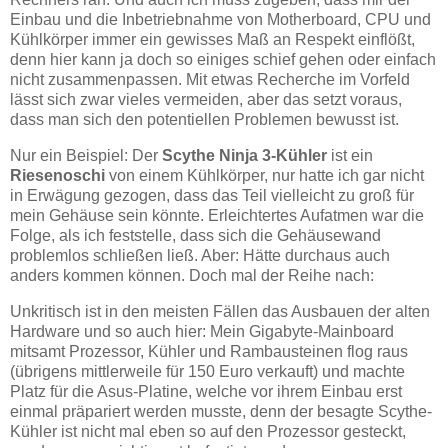
Einbau und die Inbetriebnahme von Motherboard, CPU und
Kühlkörper immer ein gewisses Maß an Respekt einflößt,
denn hier kann ja doch so einiges schief gehen oder einfach
nicht zusammenpassen. Mit etwas Recherche im Vorfeld
lässt sich zwar vieles vermeiden, aber das setzt voraus,
dass man sich den potentiellen Problemen bewusst ist.
Nur ein Beispiel: Der
Scythe Ninja 3-Kühler
ist ein
Riesenoschi
von einem Kühlkörper, nur hatte ich gar nicht
in Erwägung gezogen, dass das Teil vielleicht zu groß für
mein Gehäuse sein könnte. Erleichtertes Aufatmen war die
Folge, als ich feststelle, dass sich die Gehäusewand
problemlos schließen ließ. Aber: Hätte durchaus auch
anders kommen können. Doch mal der Reihe nach:
Unkritisch ist in den meisten Fällen das Ausbauen der alten
Hardware und so auch hier: Mein Gigabyte-Mainboard
mitsamt Prozessor, Kühler und Rambausteinen flog raus
(übrigens mittlerweile für 150 Euro verkauft) und machte
Platz für die Asus-Platine, welche vor ihrem Einbau erst
einmal präpariert werden musste, denn der besagte Scythe-
Kühler ist nicht mal eben so auf den Prozessor gesteckt,