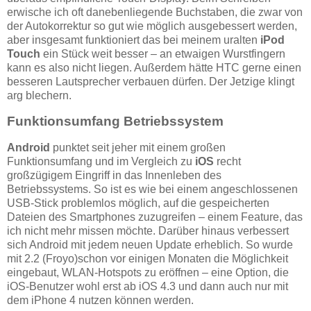
erwische ich oft danebenliegende Buchstaben, die zwar von
der Autokorrektur so gut wie möglich ausgebessert werden,
aber insgesamt funktioniert das bei meinem uralten
iPod
Touch
ein Stück weit besser – an etwaigen Wurstfingern
kann es also nicht liegen. Außerdem hätte HTC gerne einen
besseren Lautsprecher verbauen dürfen. Der Jetzige klingt
arg blechern.
Funktionsumfang Betriebssystem
Android
punktet seit jeher mit einem großen
Funktionsumfang und im Vergleich zu
iOS
recht
großzügigem Eingriff in das Innenleben des
Betriebssystems. So ist es wie bei einem angeschlossenen
USB-Stick problemlos möglich, auf die gespeicherten
Dateien des Smartphones zuzugreifen – einem Feature, das
ich nicht mehr missen möchte. Darüber hinaus verbessert
sich Android mit jedem neuen Update erheblich. So wurde
mit 2.2 (Froyo)schon vor einigen Monaten die Möglichkeit
eingebaut, WLAN-Hotspots zu eröffnen – eine Option, die
iOS-Benutzer wohl erst ab iOS 4.3 und dann auch nur mit
dem iPhone 4 nutzen können werden.