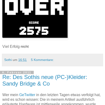
Viel Erfolg
nicht
Sothi
um
16:51
5 Kommentare:
6. Februar 2011
Re: Des Sothis neue (PC-)Kleider:
Sandy Bridge & Co
Wer mein
GeTwitter
in den letzten Tagen etwas verfolgt hat,
wird es schon wissen: Die in meinem Artikel ausführlich
erläuterte Hardware ist mittlerweile angekommen, wurde