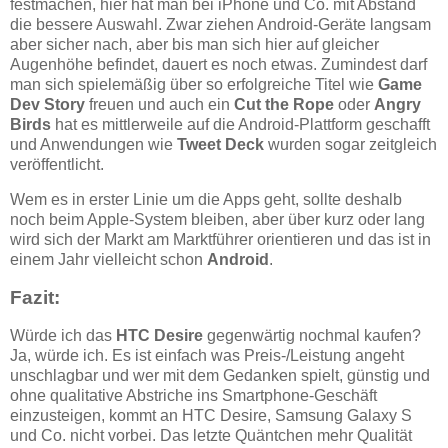
festmachen, hier hat man bei iPhone und Co. mit Abstand
die bessere Auswahl. Zwar ziehen Android-Geräte langsam
aber sicher nach, aber bis man sich hier auf gleicher
Augenhöhe befindet, dauert es noch etwas. Zumindest darf
man sich spielemäßig über so erfolgreiche Titel wie
Game
Dev Story
freuen und auch ein
Cut the Rope
oder
Angry
Birds
hat es mittlerweile auf die Android-Plattform geschafft
und Anwendungen wie
Tweet Deck
wurden sogar zeitgleich
veröffentlicht.
Wem es in erster Linie um die Apps geht, sollte deshalb
noch beim Apple-System bleiben, aber über kurz oder lang
wird sich der Markt am Marktführer orientieren und das ist in
einem Jahr vielleicht schon
Android
.
Fazit:
Würde ich das
HTC Desire
gegenwärtig nochmal kaufen?
Ja, würde ich. Es ist einfach was Preis-/Leistung angeht
unschlagbar und wer mit dem Gedanken spielt, günstig und
ohne qualitative Abstriche ins Smartphone-Geschäft
einzusteigen, kommt an HTC Desire, Samsung Galaxy S
und Co. nicht vorbei. Das letzte Quäntchen mehr Qualität