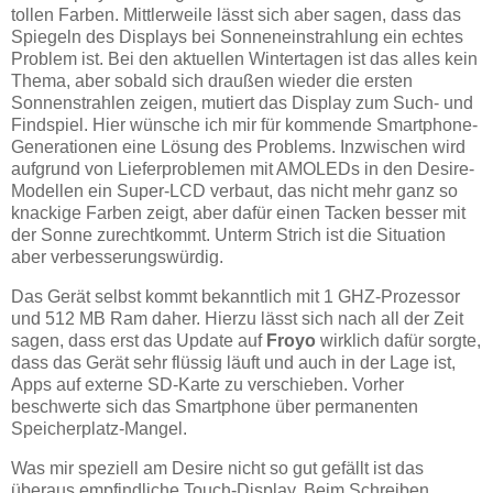
tollen Farben. Mittlerweile lässt sich aber sagen, dass das
Spiegeln des Displays bei Sonneneinstrahlung ein echtes
Problem ist. Bei den aktuellen Wintertagen ist das alles kein
Thema, aber sobald sich draußen wieder die ersten
Sonnenstrahlen zeigen, mutiert das Display zum Such- und
Findspiel. Hier wünsche ich mir für kommende Smartphone-
Generationen eine Lösung des Problems. Inzwischen wird
aufgrund von Lieferproblemen mit AMOLEDs in den Desire-
Modellen ein Super-LCD verbaut, das nicht mehr ganz so
knackige Farben zeigt, aber dafür einen Tacken besser mit
der Sonne zurechtkommt. Unterm Strich ist die Situation
aber verbesserungswürdig.
Das Gerät selbst kommt bekanntlich mit 1 GHZ-Prozessor
und 512 MB Ram daher. Hierzu lässt sich nach all der Zeit
sagen, dass erst das Update auf
Froyo
wirklich dafür sorgte,
dass das Gerät sehr flüssig läuft und auch in der Lage ist,
Apps auf externe SD-Karte zu verschieben. Vorher
beschwerte sich das Smartphone über permanenten
Speicherplatz-Mangel.
Was mir speziell am Desire nicht so gut gefällt ist das
überaus empfindliche Touch-Display. Beim Schreiben