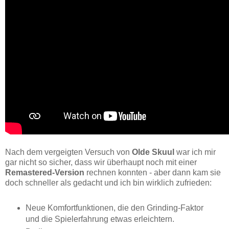
Nach dem vergeigten Versuch von
Olde Skuul
war ich mir
gar nicht so sicher, dass wir überhaupt noch mit einer
Remastered-Version
rechnen konnten - aber dann kam sie
doch schneller als gedacht und ich bin wirklich zufrieden:
Neue Komfortfunktionen, die den Grinding-Faktor
und die Spielerfahrung etwas erleichtern.