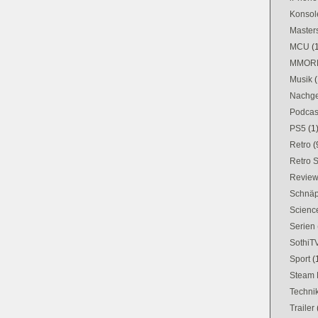
Konsol
Masters
MCU
(
MMOR
Musik
(
Nachge
Podcas
PS5
(1
Retro
(
Retro 
Revie
Schnä
Science
Serien
SothiT
Sport
(
Steam 
Techni
Trailer