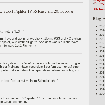
·
Kingdo
·
Driftin
[Alle Rev
: Street Fighter IV Release am 20. Februar"
Blog-A
►
202
►
202
ckt, trotz SNES =(
►
202
s mir hole und wenn für welche Platform: PS3 und PC stehen
►
202
später, wird dafür billiger ^^ Von dem was ich bisher vom
►
202
ght-forward 1vs1 Fighter =)
►
202
►
201
►
201
►
201
s schön, dass PC-Only-Gamer endlich mal bei einem Prügler
►
201
ich der Meinung, dass besonders Beat 'em ups nur auf einer
►
201
pielern, die mit dem Gamepad davor sitzen, so richtig zur
►
201
►
201
on liegt Freitag auf meinem Schreibtisch! :)
►
201
►
201
►
201
▼
200
auch an meinem PC spielen ^^ dazu muss ich nur meinen
die Couch setzen xD