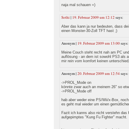
naja mal schauen =)
Sothi
|
19. Februar 2009 um 12:12
says:
Aber das kann ja nur bedeuten, dass de
einen Monster-30-Zoll TFT hast ;)
Anonym |
19. Februar 2009 um 13:00
says:
Meine Couch steht recht nah am PC und 
auflösung - an dem ist sowohl PS3 als 
mir rein vom komfort keinen unterschied
Anonym |
20. Februar 2009 um 12:54
says:
->PROL_Mode on
könnte zwar auch an meinem 26" so etw
->PROL_Mode off
hab aber weder eine PS/Wii/x-Box, noch
es geht mal wieder um einen gemütlichen
Fazit ich kanns also nicht verstehn das
aufgepimptes "Kung Fu Fighter" macht.