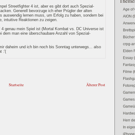
Themen
el Streetfighter 4 ist, aber es gibt dort auch Spezial-
Age of
acken. Generell bevorzuge ich eher Prügler der alten
s auswendig lernen muss, um Erfolg zu haben, sondern bei
AION
(
 intuitive Reaktionen zu zeigen.
Anwen
F 4 genau mein Spiel ist (Mortal Kombat vs. DC Universe ist
Brettsp
bei dem man eine überschaubare Anzahl von Spezial-
Bücher
.
crpg-ar
 mir daheim und ich bin noch bis Sonntag unterwegs... also
Elden 
 :'(
Essay
Fantas
Filme
(
Flash
Startseite
Älterer Post
Fotorep
Gamer
Games
Gameü
Hardw
Herr d
In eig
iPhone