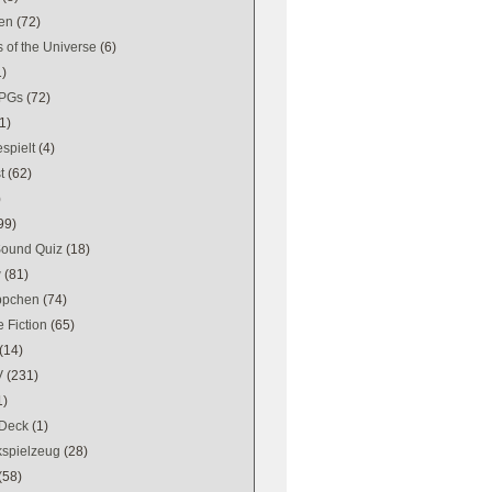
en
(72)
 of the Universe
(6)
1)
PGs
(72)
1)
spielt
(4)
t
(62)
)
99)
Sound Quiz
(18)
w
(81)
ppchen
(74)
 Fiction
(65)
(14)
V
(231)
1)
Deck
(1)
kspielzeug
(28)
(58)