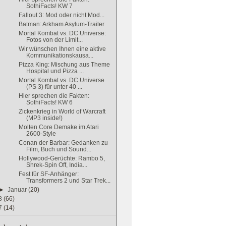
SothiFacts! KW 7
Fallout 3: Mod oder nicht Mod...
Batman: Arkham Asylum-Trailer
Mortal Kombat vs. DC Universe:
Fotos von der Limit...
Wir wünschen Ihnen eine aktive
Kommunikationskausa...
Pizza King: Mischung aus Theme
Hospital und Pizza ...
Mortal Kombat vs. DC Universe
(PS 3) für unter 40 ...
Hier sprechen die Fakten:
SothiFacts! KW 6
Zickenkrieg in World of Warcraft
(MP3 inside!)
Molten Core Demake im Atari
2600-Style
Conan der Barbar: Gedanken zu
Film, Buch und Sound...
Hollywood-Gerüchte: Rambo 5,
Shrek-Spin Off, India...
Fest für SF-Anhänger:
Transformers 2 und Star Trek...
►
Januar
(20)
8
(66)
7
(14)