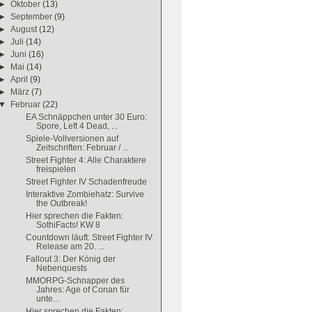
►
Oktober
(13)
►
September
(9)
►
August
(12)
►
Juli
(14)
►
Juni
(16)
►
Mai
(14)
►
April
(9)
►
März
(7)
▼
Februar
(22)
EA Schnäppchen unter 30 Euro:
Spore, Left 4 Dead, ...
Spiele-Vollversionen auf
Zeitschriften: Februar / ...
Street Fighter 4: Alle Charaktere
freispielen
Street Fighter IV Schadenfreude
Interaktive Zombiehatz: Survive
the Outbreak!
Hier sprechen die Fakten:
SothiFacts! KW 8
Countdown läuft: Street Fighter IV
Release am 20. ...
Fallout 3: Der König der
Nebenquests
MMORPG-Schnapper des
Jahres: Age of Conan für
unte...
Hier sprechen die Fakten: