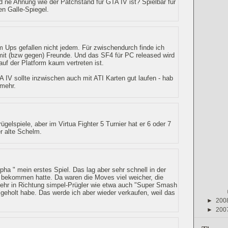
d ne Ahnung wie der Patchstand für GTA IV ist? Spielbar für
en Galle-Spiegel.
 Ups gefallen nicht jedem. Für zwischendurch finde ich
mit (bzw gegen) Freunde. Und das SF4 für PC released wird
auf der Platform kaum vertreten ist.
IV sollte inzwischen auch mit ATI Karten gut laufen - hab
 mehr.
ügelspiele, aber im Virtua Fighter 5 Turnier hat er 6 oder 7
r alte Schelm.
ha " mein erstes Spiel. Das lag aber sehr schnell in der
2 bekommen hatte. Da waren die Moves viel weicher, die
 sehr in Richtung simpel-Prügler wie etwa auch "Super Smash
i geholt habe. Das werde ich aber wieder verkaufen, weil das
►
200
►
200