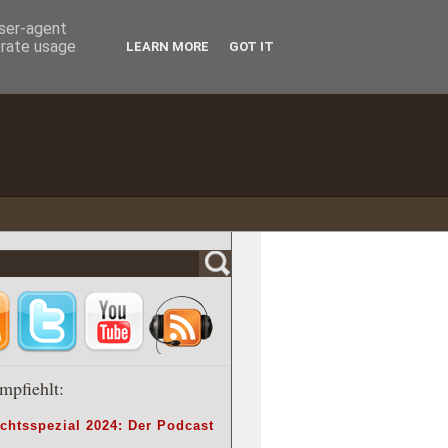
user-agent
erate usage
LEARN MORE
GOT IT
mpfiehlt:
chtsspezial 2024: Der Podcast