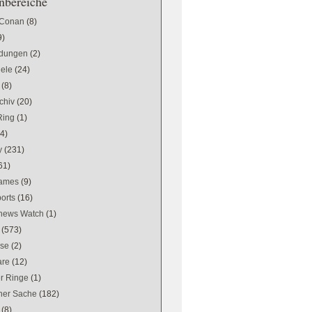
bereiche
 Conan
(8)
9)
dungen
(2)
iele
(24)
(8)
chiv
(20)
Ring
(1)
(4)
y
(231)
61)
games
(9)
orts
(16)
news Watch
(1)
(573)
se
(2)
are
(12)
er Ringe
(1)
ener Sache
(182)
(8)