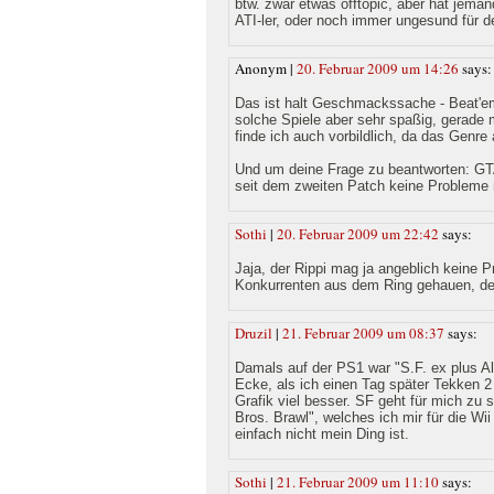
btw. zwar etwas offtopic, aber hat jeman
ATI-ler, oder noch immer ungesund für d
Anonym |
20. Februar 2009 um 14:26
says:
Das ist halt Geschmackssache - Beat'em
solche Spiele aber sehr spaßig, gerade 
finde ich auch vorbildlich, da das Genre 
Und um deine Frage zu beantworten: GTA 
seit dem zweiten Patch keine Probleme
Sothi
|
20. Februar 2009 um 22:42
says:
Jaja, der Rippi mag ja angeblich keine Pr
Konkurrenten aus dem Ring gehauen, de
Druzil
|
21. Februar 2009 um 08:37
says:
Damals auf der PS1 war "S.F. ex plus Alp
Ecke, als ich einen Tag später Tekken 
Grafik viel besser. SF geht für mich zu
Bros. Brawl", welches ich mir für die Wi
einfach nicht mein Ding ist.
Sothi
|
21. Februar 2009 um 11:10
says: