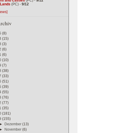
ms and Castles
(PC) -
9/12
g Lands
(PC) -
9/12
iews]
rchiv
5
(8)
4
(15)
3
(3)
2
(6)
1
(6)
0
(10)
9
(7)
8
(38)
7
(33)
6
(51)
5
(39)
4
(55)
3
(76)
2
(77)
1
(35)
0
(181)
9
(155)
►
Dezember
(13)
►
November
(6)