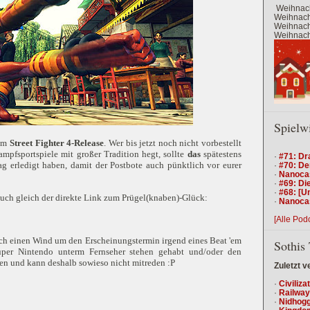
Weihnach
Weihnacht
Weihnacht
Weihnacht
Spielw
zum
Street Fighter 4-Release
. Wer bis jetzt noch nicht vorbestellt
ampfsportspiele mit großer Tradition hegt, sollte
das
spätestens
·
#71: Dr
 erledigt haben, damit der Postbote auch pünktlich vor eurer
·
#70: De
·
Nanocas
·
#69: Die
·
#68: [U
 auch gleich der direkte Link zum Prügel(knaben)-Glück:
·
Nanocas
[Alle Pod
olch einen Wind um den Erscheinungstermin irgend eines Beat 'em
Sothis 
uper Nintendo unterm Fernseher stehen gehabt und/oder den
en und kann deshalb sowieso nicht mitreden :P
Zuletzt v
·
Civiliza
·
Railway
·
Nidhogg