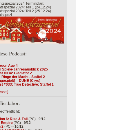
tsspezial 2024 Terminplan:
sspezial 2024: Teil 1 (24.12.24)
sspezial 2024: Teil 2 (25.12.24)
sspezi...
iese Podcast:
agon Age 4
r Spiele-Jahresausblick 2025
t #034: Gladiator 2
 Ringe der Macht - Staffel 2
ngespielt] – DUNE (Cryo)
t #033: True Detective: Staffel 1
casts]
Testlabor:
eröffentlicht:
tion 6: Rise & Fall
(PC) -
9/12
 Empire
(PC) -
9/12
 2
(PC) -
10/12