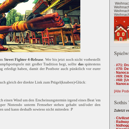
Weihnach
Weihnacht
Weihnacht
Weihnacht
Spielw
zum
Street Fighter 4-Release
. Wer bis jetzt noch nicht vorbestellt
ampfsportspiele mit großer Tradition hegt, sollte
das
spätestens
·
#71: Dr
 erledigt haben, damit der Postbote auch pünktlich vor eurer
·
#70: De
·
Nanocas
·
#69: Die
·
#68: [U
 auch gleich der direkte Link zum Prügel(knaben)-Glück:
·
Nanocas
[Alle Pod
olch einen Wind um den Erscheinungstermin irgend eines Beat 'em
Sothis 
uper Nintendo unterm Fernseher stehen gehabt und/oder den
en und kann deshalb sowieso nicht mitreden :P
Zuletzt v
·
Civiliza
·
Railway
·
Nidhogg