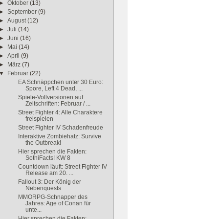
►
Oktober
(13)
►
September
(9)
►
August
(12)
►
Juli
(14)
►
Juni
(16)
►
Mai
(14)
►
April
(9)
►
März
(7)
▼
Februar
(22)
EA Schnäppchen unter 30 Euro:
Spore, Left 4 Dead, ...
Spiele-Vollversionen auf
Zeitschriften: Februar / ...
Street Fighter 4: Alle Charaktere
freispielen
Street Fighter IV Schadenfreude
Interaktive Zombiehatz: Survive
the Outbreak!
Hier sprechen die Fakten:
SothiFacts! KW 8
Countdown läuft: Street Fighter IV
Release am 20. ...
Fallout 3: Der König der
Nebenquests
MMORPG-Schnapper des
Jahres: Age of Conan für
unte...
Hier sprechen die Fakten: