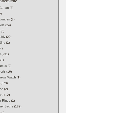
bereiche
 Conan
(8)
9)
dungen
(2)
iele
(24)
(8)
chiv
(20)
Ring
(1)
(4)
y
(231)
61)
games
(9)
orts
(16)
news Watch
(1)
(573)
se
(2)
are
(12)
er Ringe
(1)
ener Sache
(182)
(8)