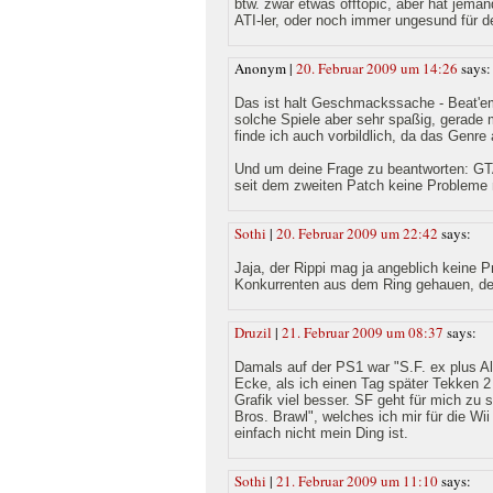
btw. zwar etwas offtopic, aber hat jeman
ATI-ler, oder noch immer ungesund für d
Anonym |
20. Februar 2009 um 14:26
says:
Das ist halt Geschmackssache - Beat'em
solche Spiele aber sehr spaßig, gerade 
finde ich auch vorbildlich, da das Genre 
Und um deine Frage zu beantworten: GTA 
seit dem zweiten Patch keine Probleme
Sothi
|
20. Februar 2009 um 22:42
says:
Jaja, der Rippi mag ja angeblich keine Pr
Konkurrenten aus dem Ring gehauen, de
Druzil
|
21. Februar 2009 um 08:37
says:
Damals auf der PS1 war "S.F. ex plus Alp
Ecke, als ich einen Tag später Tekken 
Grafik viel besser. SF geht für mich zu
Bros. Brawl", welches ich mir für die Wi
einfach nicht mein Ding ist.
Sothi
|
21. Februar 2009 um 11:10
says: