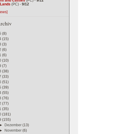
ms and Castles
(PC) -
9/12
g Lands
(PC) -
9/12
iews]
rchiv
5
(8)
4
(15)
3
(3)
2
(6)
1
(6)
0
(10)
9
(7)
8
(38)
7
(33)
6
(51)
5
(39)
4
(55)
3
(76)
2
(77)
1
(35)
0
(181)
9
(155)
►
Dezember
(13)
►
November
(6)