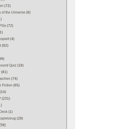
en
(72)
 of the Universe
(6)
1)
PGs
(72)
1)
spielt
(4)
t
(62)
)
99)
Sound Quiz
(18)
w
(81)
ppchen
(74)
 Fiction
(65)
(14)
V
(231)
1)
Deck
(1)
kspielzeug
(28)
(58)