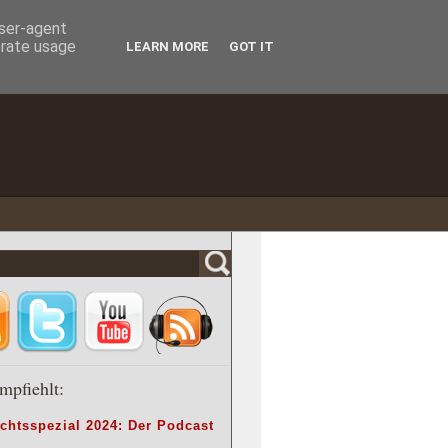
user-agent
erate usage
LEARN MORE
GOT IT
mpfiehlt:
chtsspezial 2024: Der Podcast