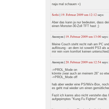
naja mal schauen =)
Sothi
|
19. Februar 2009 um 12:12
says:
Aber das kann ja nur bedeuten, dass de
einen Monster-30-Zoll TFT hast ;)
Anonym |
19. Februar 2009 um 13:00
says:
Meine Couch steht recht nah am PC und 
auflösung - an dem ist sowohl PS3 als 
mir rein vom komfort keinen unterschied
Anonym |
20. Februar 2009 um 12:54
says:
->PROL_Mode on
könnte zwar auch an meinem 26" so etw
->PROL_Mode off
hab aber weder eine PS/Wii/x-Box, noch
es geht mal wieder um einen gemütlichen
Fazit ich kanns also nicht verstehn das
aufgepimptes "Kung Fu Fighter" macht.