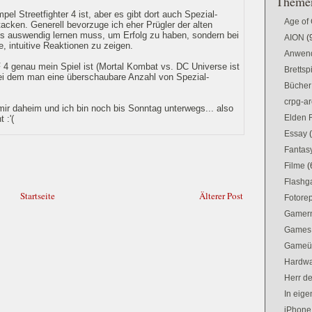
Themen
el Streetfighter 4 ist, aber es gibt dort auch Spezial-
Age of
acken. Generell bevorzuge ich eher Prügler der alten
s auswendig lernen muss, um Erfolg zu haben, sondern bei
AION
(
 intuitive Reaktionen zu zeigen.
Anwen
F 4 genau mein Spiel ist (Mortal Kombat vs. DC Universe ist
Brettsp
bei dem man eine überschaubare Anzahl von Spezial-
Bücher
.
crpg-ar
 mir daheim und ich bin noch bis Sonntag unterwegs... also
Elden 
 :'(
Essay
Fantas
Filme
(
Flash
Startseite
Älterer Post
Fotorep
Gamer
Games
Gameü
Hardw
Herr d
In eig
iPhone