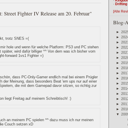
·
Kingdo
·
Driftin
[Alle Rev
: Street Fighter IV Release am 20. Februar"
Blog-A
►
202
►
202
ckt, trotz SNES =(
►
202
s mir hole und wenn für welche Platform: PS3 und PC stehen
►
202
später, wird dafür billiger ^^ Von dem was ich bisher vom
►
202
ght-forward 1vs1 Fighter =)
►
202
►
201
►
201
►
201
s schön, dass PC-Only-Gamer endlich mal bei einem Prügler
►
201
ich der Meinung, dass besonders Beat 'em ups nur auf einer
►
201
pielern, die mit dem Gamepad davor sitzen, so richtig zur
►
201
►
201
on liegt Freitag auf meinem Schreibtisch! :)
►
201
►
201
►
201
▼
200
auch an meinem PC spielen ^^ dazu muss ich nur meinen
die Couch setzen xD