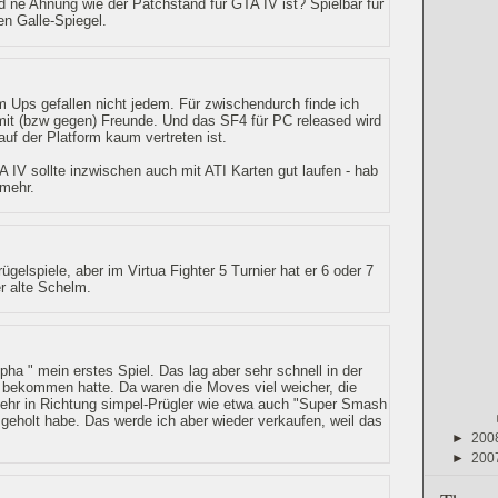
d ne Ahnung wie der Patchstand für GTA IV ist? Spielbar für
en Galle-Spiegel.
 Ups gefallen nicht jedem. Für zwischendurch finde ich
mit (bzw gegen) Freunde. Und das SF4 für PC released wird
auf der Platform kaum vertreten ist.
IV sollte inzwischen auch mit ATI Karten gut laufen - hab
 mehr.
ügelspiele, aber im Virtua Fighter 5 Turnier hat er 6 oder 7
r alte Schelm.
ha " mein erstes Spiel. Das lag aber sehr schnell in der
2 bekommen hatte. Da waren die Moves viel weicher, die
 sehr in Richtung simpel-Prügler wie etwa auch "Super Smash
i geholt habe. Das werde ich aber wieder verkaufen, weil das
►
200
►
200