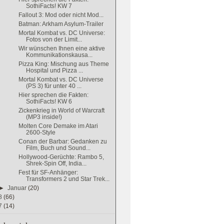
SothiFacts! KW 7
Fallout 3: Mod oder nicht Mod...
Batman: Arkham Asylum-Trailer
Mortal Kombat vs. DC Universe:
Fotos von der Limit...
Wir wünschen Ihnen eine aktive
Kommunikationskausa...
Pizza King: Mischung aus Theme
Hospital und Pizza ...
Mortal Kombat vs. DC Universe
(PS 3) für unter 40 ...
Hier sprechen die Fakten:
SothiFacts! KW 6
Zickenkrieg in World of Warcraft
(MP3 inside!)
Molten Core Demake im Atari
2600-Style
Conan der Barbar: Gedanken zu
Film, Buch und Sound...
Hollywood-Gerüchte: Rambo 5,
Shrek-Spin Off, India...
Fest für SF-Anhänger:
Transformers 2 und Star Trek...
►
Januar
(20)
8
(66)
7
(14)