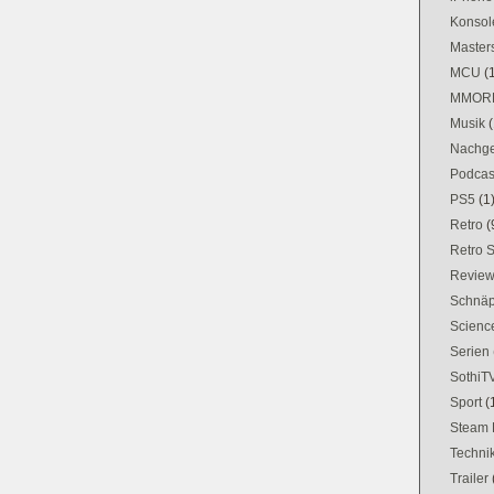
Konsol
Masters
MCU
(
MMOR
Musik
(
Nachge
Podcas
PS5
(1
Retro
(
Retro 
Revie
Schnä
Science
Serien
SothiT
Sport
(
Steam 
Techni
Trailer