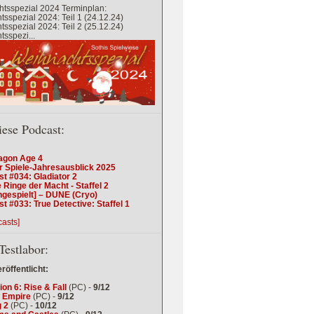
tsspezial 2024 Terminplan:
sspezial 2024: Teil 1 (24.12.24)
sspezial 2024: Teil 2 (25.12.24)
sspezi...
iese Podcast:
agon Age 4
r Spiele-Jahresausblick 2025
t #034: Gladiator 2
 Ringe der Macht - Staffel 2
ngespielt] – DUNE (Cryo)
t #033: True Detective: Staffel 1
casts]
Testlabor:
eröffentlicht:
tion 6: Rise & Fall
(PC) -
9/12
 Empire
(PC) -
9/12
 2
(PC) -
10/12