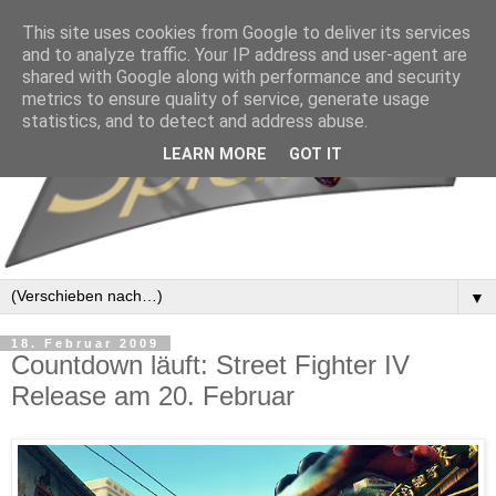
This site uses cookies from Google to deliver its services
and to analyze traffic. Your IP address and user-agent are
shared with Google along with performance and security
metrics to ensure quality of service, generate usage
statistics, and to detect and address abuse.
LEARN MORE
GOT IT
▼
18. Februar 2009
Countdown läuft: Street Fighter IV
Release am 20. Februar