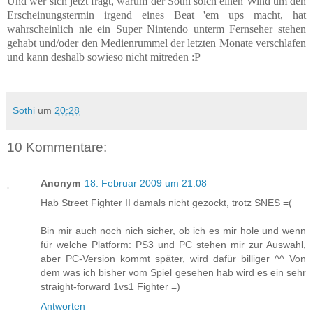
Und wer sich jetzt fragt, warum der Sothi solch einen Wind um den
Erscheinungstermin irgend eines Beat 'em ups macht, hat
wahrscheinlich nie ein Super Nintendo unterm Fernseher stehen
gehabt und/oder den Medienrummel der letzten Monate verschlafen
und kann deshalb sowieso nicht mitreden :P
Sothi
um
20:28
10 Kommentare:
Anonym
18. Februar 2009 um 21:08
Hab Street Fighter II damals nicht gezockt, trotz SNES =(
Bin mir auch noch nich sicher, ob ich es mir hole und wenn
für welche Platform: PS3 und PC stehen mir zur Auswahl,
aber PC-Version kommt später, wird dafür billiger ^^ Von
dem was ich bisher vom Spiel gesehen hab wird es ein sehr
straight-forward 1vs1 Fighter =)
Antworten