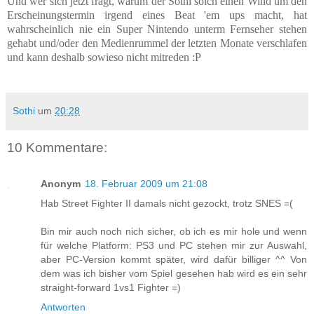
Und wer sich jetzt fragt, warum der Sothi solch einen Wind um den
Erscheinungstermin irgend eines Beat 'em ups macht, hat
wahrscheinlich nie ein Super Nintendo unterm Fernseher stehen
gehabt und/oder den Medienrummel der letzten Monate verschlafen
und kann deshalb sowieso nicht mitreden :P
Sothi
um
20:28
10 Kommentare:
Anonym
18. Februar 2009 um 21:08
Hab Street Fighter II damals nicht gezockt, trotz SNES =(
Bin mir auch noch nich sicher, ob ich es mir hole und wenn
für welche Platform: PS3 und PC stehen mir zur Auswahl,
aber PC-Version kommt später, wird dafür billiger ^^ Von
dem was ich bisher vom Spiel gesehen hab wird es ein sehr
straight-forward 1vs1 Fighter =)
Antworten