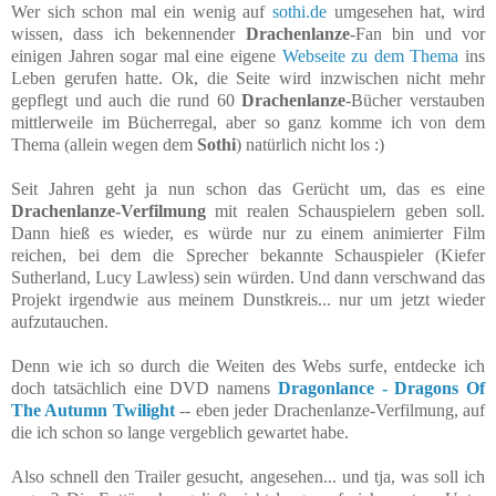
Wer sich schon mal ein wenig auf
sothi.de
umgesehen hat, wird
wissen, dass ich bekennender
Drachenlanze
-Fan bin und vor
einigen Jahren sogar mal eine eigene
Webseite zu dem Thema
ins
Leben gerufen hatte. Ok, die Seite wird inzwischen nicht mehr
gepflegt und auch die rund 60
Drachenlanze
-Bücher verstauben
mittlerweile im Bücherregal, aber so ganz komme ich von dem
Thema (allein wegen dem
Sothi
) natürlich nicht los :)
Seit Jahren geht ja nun schon das Gerücht um, das es eine
Drachenlanze-Verfilmung
mit realen Schauspielern geben soll.
Dann hieß es wieder, es würde nur zu einem animierter Film
reichen, bei dem die Sprecher bekannte Schauspieler (Kiefer
Sutherland, Lucy Lawless) sein würden. Und dann verschwand das
Projekt irgendwie aus meinem Dunstkreis... nur um jetzt wieder
aufzutauchen.
Denn wie ich so durch die Weiten des Webs surfe, entdecke ich
doch tatsächlich eine DVD namens
Dragonlance - Dragons Of
The Autumn Twilight
-- eben jeder Drachenlanze-Verfilmung, auf
die ich schon so lange vergeblich gewartet habe.
Also schnell den Trailer gesucht, angesehen... und tja, was soll ich