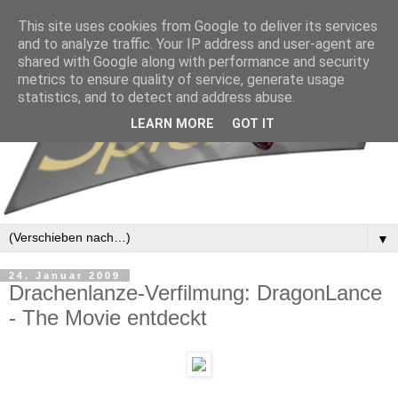
This site uses cookies from Google to deliver its services
and to analyze traffic. Your IP address and user-agent are
shared with Google along with performance and security
metrics to ensure quality of service, generate usage
statistics, and to detect and address abuse.
LEARN MORE
GOT IT
▼
24. Januar 2009
Drachenlanze-Verfilmung: DragonLance
- The Movie entdeckt