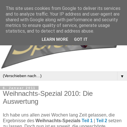
This site uses cookies from Google to deliver its services
and to analyze traffic. Your IP address and user-agent are
shared with Google along with performance and security
metrics to ensure quality of service, generate usage
statistics, and to detect and address abuse.
LEARN MORE
GOT IT
▼
6. Januar 2011
Weihnachts-Spezial 2010: Die
Auswertung
Ich habe uns allen zwei Wochen lang Zeit gelassen, die
Ergebnisse des
Weihnachts-Spezials
Teil 1
|
Teil 2
setzen
zu lassen. Doch nun ist es soweit, die ungeschönte