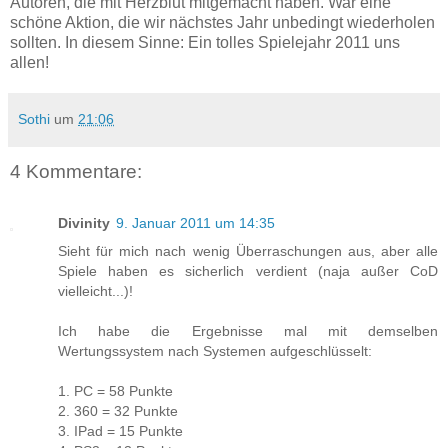
Autoren, die mit Herzblut mitgemacht haben. War eine
schöne Aktion, die wir nächstes Jahr unbedingt wiederholen
sollten. In diesem Sinne: Ein tolles Spielejahr 2011 uns
allen!
Sothi
um
21:06
4 Kommentare:
Divinity
9. Januar 2011 um 14:35
Sieht für mich nach wenig Überraschungen aus, aber alle
Spiele haben es sicherlich verdient (naja außer CoD
vielleicht...)!
Ich habe die Ergebnisse mal mit demselben
Wertungssystem nach Systemen aufgeschlüsselt:
1. PC = 58 Punkte
2. 360 = 32 Punkte
3. IPad = 15 Punkte