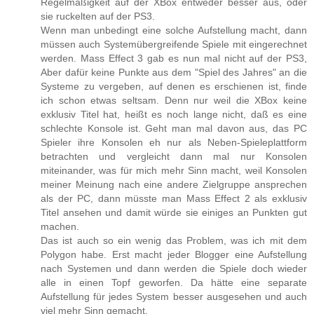
Regelmäßigkeit auf der XBox entweder besser aus, oder
sie ruckelten auf der PS3.
Wenn man unbedingt eine solche Aufstellung macht, dann
müssen auch Systemübergreifende Spiele mit eingerechnet
werden. Mass Effect 3 gab es nun mal nicht auf der PS3,
Aber dafür keine Punkte aus dem "Spiel des Jahres" an die
Systeme zu vergeben, auf denen es erschienen ist, finde
ich schon etwas seltsam. Denn nur weil die XBox keine
exklusiv Titel hat, heißt es noch lange nicht, daß es eine
schlechte Konsole ist. Geht man mal davon aus, das PC
Spieler ihre Konsolen eh nur als Neben-Spieleplattform
betrachten und vergleicht dann mal nur Konsolen
miteinander, was für mich mehr Sinn macht, weil Konsolen
meiner Meinung nach eine andere Zielgruppe ansprechen
als der PC, dann müsste man Mass Effect 2 als exklusiv
Titel ansehen und damit würde sie einiges an Punkten gut
machen.
Das ist auch so ein wenig das Problem, was ich mit dem
Polygon habe. Erst macht jeder Blogger eine Aufstellung
nach Systemen und dann werden die Spiele doch wieder
alle in einen Topf geworfen. Da hätte eine separate
Aufstellung für jedes System besser ausgesehen und auch
viel mehr Sinn gemacht.