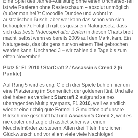
Eine Spiel des Jahres-Auflistung ohne einen Uncharted-Teil
ist wie Rasieren ohne Rasierschaum – absolut unmöglich
(außer man heißt Crocodile Dundee und wohnt im
australischen Busch, aber wer kann das schon von sich
behaupten?). Folglich gilt es quasi ein Naturgesetz, dass
sich das
beste Videospiel aller Zeiten
in diesen Charts breit
macht, selbst wenn es bereits 2009 auf den Markt kam. Ein
Naturgesetz, das übrigens nur von einem Titel gebrochen
werden kann: Uncharted 3 – wir zählen die Tage bis zum
elften November!
Platz 5: F1 2010 / StarCraft 2 / Assassin’s Creed 2 (6
Punkte)
Auf Rang 5 wird es eng: Gleich drei Spiele buhlen hier um
eine Platzierung im Sonnenlicht der goldenen fünf. Und alle
drei haben es verdient:
Starcraft 2
aufgrund seines
überragenden Multiplayerparts,
F1 2010
, weil es endlich
wieder eine richtig gute Formel 1-Simulation auf unsere
Bildschirme geschafft hat und
Assassin’s Creed 2
, weil es
nie cooler und zugleich ästhetischer war, einen
Meuchelmörder zu steuern. Allen drei Titeln herzlichen
Glückwunsch und vor allem viele viele Nachfolger!