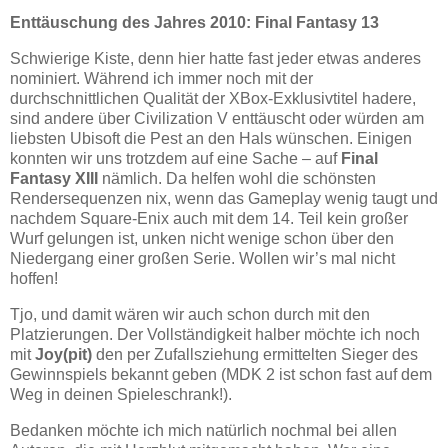
Enttäuschung des Jahres 2010: Final Fantasy 13
Schwierige Kiste, denn hier hatte fast jeder etwas anderes
nominiert. Während ich immer noch mit der
durchschnittlichen Qualität der XBox-Exklusivtitel hadere,
sind andere über Civilization V enttäuscht oder würden am
liebsten Ubisoft die Pest an den Hals wünschen. Einigen
konnten wir uns trotzdem auf eine Sache – auf
Final
Fantasy XIII
nämlich. Da helfen wohl die schönsten
Rendersequenzen nix, wenn das Gameplay wenig taugt und
nachdem Square-Enix auch mit dem 14. Teil kein großer
Wurf gelungen ist, unken nicht wenige schon über den
Niedergang einer großen Serie. Wollen wir’s mal nicht
hoffen!
Tjo, und damit wären wir auch schon durch mit den
Platzierungen. Der Vollständigkeit halber möchte ich noch
mit
Joy(pit)
den per Zufallsziehung ermittelten Sieger des
Gewinnspiels bekannt geben (MDK 2 ist schon fast auf dem
Weg in deinen Spieleschrank!).
Bedanken möchte ich mich natürlich nochmal bei allen