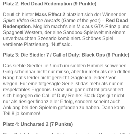
Platz 2: Red Dead Redemption (9 Punkte)
Deutlich hinter
Mass Effect 2
platziert sich der Winner der
Spike Video Game Awards
(Game of the year) –
Red Dead
Redemption
. Möglich macht’s ein Mix aus GTA-Prinzip und
Spaghetti Western, der eine Sandbox-Spielwelt mit einem
unverbrauchten Szenario kombiniert. Schönes Spiel,
verdiente Platzierung. ‘Nuff said.
Platz 3: Die Siedler 7 / Call of Duty: Black Ops (8 Punkte)
Das siebte Siedler ließ mich im siebten Himmel schweben.
Ging scheinbar nicht nur mir so, aber für mehr als den dritten
Rang hat’s leider nicht gereicht. Sagte ich leider? Von
wegen: Für eine totgesagte Serie ist das mehr als nur ein
respektables Ergebnis. Ganz und gar nicht tot präsentiert
sich hingegen die Call of Duty-Reihe: Black Ops gilt nicht
nur als riesiger finanzieller Erfolg, sondern scheint auch
Anklang bei den Spielern gefunden zu haben. Dann kann
Teil 8 ja kommen!
Platz 4: Uncharted 2 (7 Punkte)