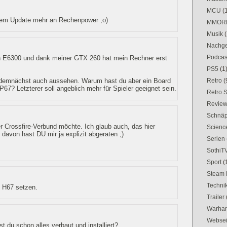
MCU
(
edem Update mehr an Rechenpower ;o)
MMOR
Musik
(
Nachge
Podcas
ein E6300 und dank meiner GTX 260 hat mein Rechner erst
PS5
(1
Retro
(
m demnächst auch aussehen. Warum hast du aber ein Board
67? Letzterer soll angeblich mehr für Spieler geeignet sein.
Retro 
Revie
Schnä
 Crossfire-Verbund möchte. Ich glaub auch, das hier
Science
davon hast DU mir ja explizit abgeraten ;)
Serien
SothiT
Sport
(
Steam 
Techni
 H67 setzen.
Trailer
Warham
Websei
 du schon alles verbaut und installiert?