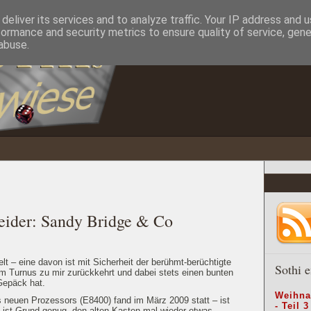
deliver its services and to analyze traffic. Your IP address and 
formance and security metrics to ensure quality of service, gen
abuse.
eider: Sandy Bridge & Co
elt – eine davon ist mit Sicherheit der berühmt-berüchtigte
Sothi e
 Turnus zu mir zurückkehrt und dabei stets einen bunten
Gepäck hat.
Weihna
 neuen Prozessors (E8400) fand im März 2009 statt – ist
- Teil 3
as ist Grund genug, den alten Kasten mal wieder etwas