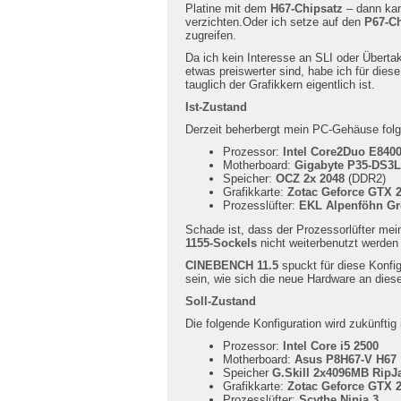
Platine mit dem
H67-Chipsatz
– dann kan
verzichten.Oder ich setze auf den
P67-Ch
zugreifen.
Da ich kein Interesse an SLI oder Überta
etwas preiswerter sind, habe ich für dies
tauglich der Grafikkern eigentlich ist.
Ist-Zustand
Derzeit beherbergt mein PC-Gehäuse fo
Prozessor:
Intel Core2Duo E840
Motherboard:
Gigabyte P35-DS3L
Speicher:
OCZ 2x 2048
(DDR2)
Grafikkarte:
Zotac Geforce GTX 
Prozesslüfter:
EKL Alpenföhn Gr
Schade ist, dass der Prozessorlüfter me
1155-Sockels
nicht weiterbenutzt werden
CINEBENCH 11.5
spuckt für diese Konfi
sein, wie sich die neue Hardware an diese
Soll-Zustand
Die folgende Konfiguration wird zukünftig
Prozessor:
Intel Core i5 2500
Motherboard:
Asus P8H67-V H67
Speicher
G.Skill 2x4096MB RipJ
Grafikkarte:
Zotac Geforce GTX 
Prozesslüfter:
Scythe Ninja 3