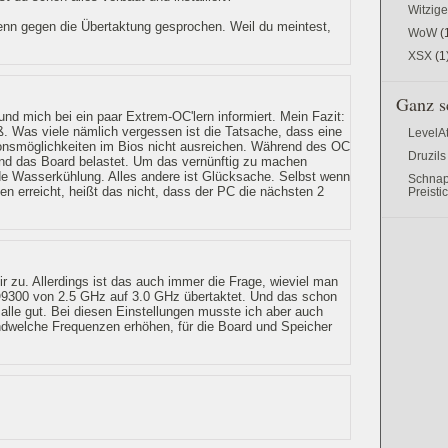
Witzig
enn gegen die Übertaktung gesprochen. Weil du meintest,
WoW
(
XSX
(1
Ganz s
d mich bei ein paar Extrem-OC'lern informiert. Mein Fazit:
. Was viele nämlich vergessen ist die Tatsache, dass eine
LevelA
onsmöglichkeiten im Bios nicht ausreichen. Während des OC
Druzils
nd das Board belastet. Um das vernünftig zu machen
de Wasserkühlung. Alles andere ist Glücksache. Selbst wenn
Schnap
en erreicht, heißt das nicht, dass der PC die nächsten 2
Preisti
r zu. Allerdings ist das auch immer die Frage, wieviel man
Q9300 von 2.5 GHz auf 3.0 GHz übertaktet. Und das schon
alle gut. Bei diesen Einstellungen musste ich aber auch
dwelche Frequenzen erhöhen, für die Board und Speicher