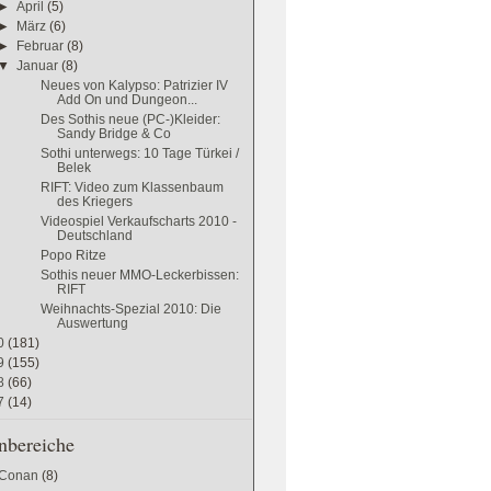
►
April
(5)
►
März
(6)
►
Februar
(8)
▼
Januar
(8)
Neues von Kalypso: Patrizier IV
Add On und Dungeon...
Des Sothis neue (PC-)Kleider:
Sandy Bridge & Co
Sothi unterwegs: 10 Tage Türkei /
Belek
RIFT: Video zum Klassenbaum
des Kriegers
Videospiel Verkaufscharts 2010 -
Deutschland
Popo Ritze
Sothis neuer MMO-Leckerbissen:
RIFT
Weihnachts-Spezial 2010: Die
Auswertung
0
(181)
9
(155)
8
(66)
7
(14)
bereiche
 Conan
(8)