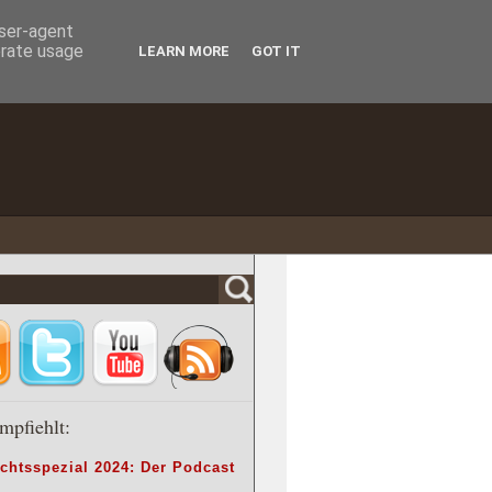
user-agent
erate usage
LEARN MORE
GOT IT
mpfiehlt:
chtsspezial 2024: Der Podcast