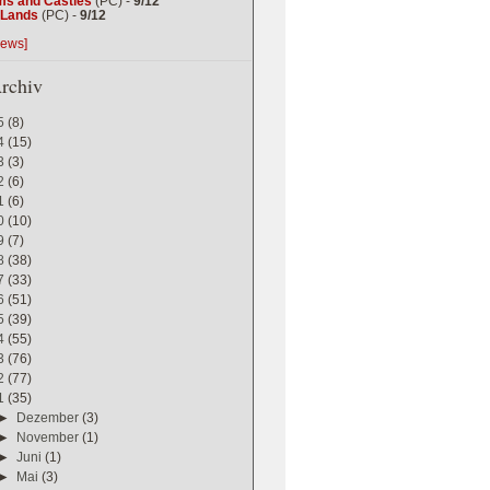
ms and Castles
(PC) -
9/12
g Lands
(PC) -
9/12
iews]
rchiv
5
(8)
4
(15)
3
(3)
2
(6)
1
(6)
0
(10)
9
(7)
8
(38)
7
(33)
6
(51)
5
(39)
4
(55)
3
(76)
2
(77)
1
(35)
►
Dezember
(3)
►
November
(1)
►
Juni
(1)
►
Mai
(3)