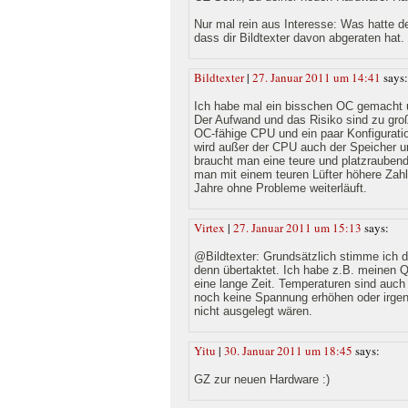
Nur mal rein aus Interesse: Was hatte d
dass dir Bildtexter davon abgeraten hat.
Bildtexter
|
27. Januar 2011 um 14:41
says:
Ich habe mal ein bisschen OC gemacht un
Der Aufwand und das Risiko sind zu groß
OC-fähige CPU und ein paar Konfigurati
wird außer der CPU auch der Speicher u
braucht man eine teure und platzrauben
man mit einem teuren Lüfter höhere Zahl
Jahre ohne Probleme weiterläuft.
Virtex
|
27. Januar 2011 um 15:13
says:
@Bildtexter: Grundsätzlich stimme ich di
denn übertaktet. Ich habe z.B. meinen 
eine lange Zeit. Temperaturen sind auch 
noch keine Spannung erhöhen oder irgen
nicht ausgelegt wären.
Yitu
|
30. Januar 2011 um 18:45
says:
GZ zur neuen Hardware :)