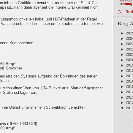
·
Kingdo
n ich den Grafikkern benutzen, muss aber auf SLI & Co.
·
Driftin
ipsatz
, kann dann aber auf die interne Grafikeinheit nicht
[Alle Rev
ktungsmöglichkeiten habe, und H67-Platinen in der Regel
Blog-A
e Variante entschieden -- auch um einfach mal zu testen, wie
►
202
►
202
lgende Komponenten:
►
202
►
202
0
►
202
►
202
260 Amp²
►
201
oß Glockner
►
201
►
201
ines jetzigen Systems aufgrund der Bohrungen des neuen
 kann.
►
201
►
201
guration einen Wert von 1,74 Punkte aus. Man darf gespannt
►
201
r Stelle schlagen wird.
►
201
►
201
 ihren Dienst unter meinem Schreibtisch verrichten:
▼
201
aws
(DDR3-1333 CL9)
260 Amp²