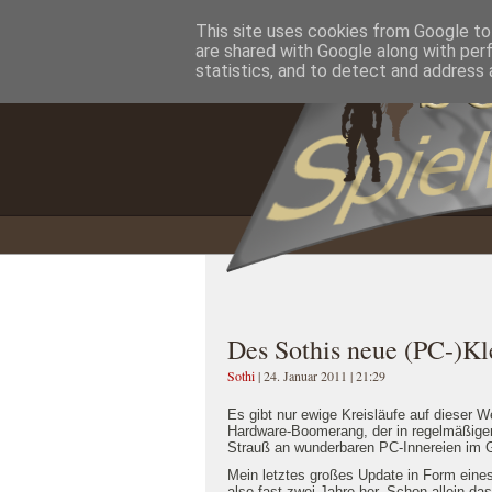
This site uses cookies from Google to 
Home
Impressum
Datenschutzererklärung
are shared with Google along with per
statistics, and to detect and address 
Des Sothis neue (PC-)Kl
Sothi
| 24. Januar 2011 | 21:29
Es gibt nur ewige Kreisläufe auf dieser W
Hardware-Boomerang, der in regelmäßigem
Strauß an wunderbaren PC-Innereien im 
Mein letztes großes Update in Form eines
also fast zwei Jahre her. Schon allein d