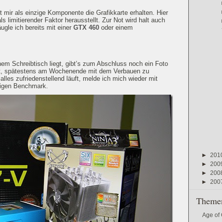
 mir als einzige Komponente die Grafikkarte erhalten. Hier
ls limitierender Faktor herausstellt. Zur Not wird halt auch
äugle ich bereits mit einer
GTX 460
oder einem
nem Schreibtisch liegt, gibt’s zum Abschluss noch ein Foto
 ist, spätestens am Wochenende mit dem Verbauen zu
lles zufriedenstellend läuft, melde ich mich wieder mit
igen Benchmark.
►
201
►
200
►
200
►
200
Themen
Age of