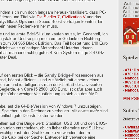
Weihnach
Weihnacht
Weihnacht
chdem sich nun doch langsam herauskristallisiert, dass PC-
Weihnacht
itieren und Titel wie
Die Siedler 7
,
Civilization V
und das
uty: Black Ops
einen Speed-Boost vertragen könnten, bin
ein neuer Rechenkern her muss.
e und teuerste Edel-Silizium kaufen muss, im Gegenteil, ich
ungsfaktor. Und so ging mein erster Gedanke in Richtung
in zum
X4 965 Black Edition
. Das Teil kostet rund 140 Euro
leichsweise günstigen Motherboard-Unterbau davon.
hält man eine richtig gutes 4-Kern-System mit je 3,4 GHz
Spielw
guter Deal.
·
#71: Dr
·
#70: De
f den ersten Blick – die
Sandy Bridge-Prozessoren
aus
·
Nanocas
end, höchst effizient – und zusätzlich mit einem kleinen
·
#69: Die
ch an und ist billiger als man denkt: Statt der anvisierten
·
#68: [U
Begierde, ein
Core i5 2500
, 180 Euro, ist dafür aber auch
·
Nanocas
gt spürbar weniger Verlustleistung in sich als das AMD-
[Alle Pod
abe, auf die
64-Bit-Version
von Windows 7 umzusteigen.
Sothis 
r Speicher in den Rechner zu verbauen. Mit
etwas mehr
sind
entlich gute Dienste leisten werden.
Zuletzt v
lem auf drei Dinge wert: Stabilität,
USB 3.0
und den BIOS-
·
Civiliza
ch mich entscheiden, ob ich lieber übertakte und SLI bzw.
·
Railway
wichtiger ist, den Grafikkern zu verwenden, der im
·
Nidhogg
 die Crux bei der Sache: Entweder ich verwende eine