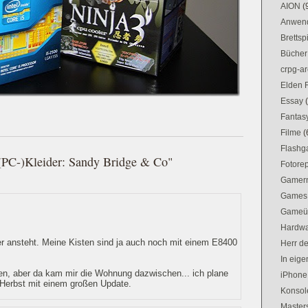
AION
(
Anwen
Brettsp
Bücher
crpg-ar
Elden 
Essay
Fantas
Filme
(
Flash
 (PC-)Kleider: Sandy Bridge & Co"
Fotorep
Gamer
Games
Gameü
Hardw
r ansteht. Meine Kisten sind ja auch noch mit einem E8400
Herr d
In eig
sten, aber da kam mir die Wohnung dazwischen... ich plane
iPhone
 Herbst mit einem großen Update.
Konsol
Masters