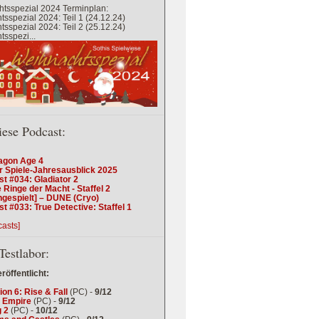
tsspezial 2024 Terminplan:
sspezial 2024: Teil 1 (24.12.24)
sspezial 2024: Teil 2 (25.12.24)
sspezi...
iese Podcast:
agon Age 4
r Spiele-Jahresausblick 2025
t #034: Gladiator 2
 Ringe der Macht - Staffel 2
ngespielt] – DUNE (Cryo)
t #033: True Detective: Staffel 1
casts]
Testlabor:
eröffentlicht:
tion 6: Rise & Fall
(PC) -
9/12
 Empire
(PC) -
9/12
 2
(PC) -
10/12