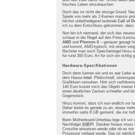
frisches Leben einzuhauchen.
Doch das ist nicht der einzige Grund: Na
Spiele von mehr als 2-Kernen massiv prof
höchst unbefriedigend laufende
Call of D
ich zu dem Entschluss gekommen, dass 
Nun bin ich niemand, der sich das neuest
schaue in der Regel auf den Preis-/Leist
AMD
und
Phenom II
– genauer gesagt h
und kommt, AMD-typisch, mit einem verg
Rechnet man noch Speicherriegel hinzu er
für rund 300 Euro. An für sich ein richtig 
Hardware-Spezifikationen
Doch dann kamen sie und es war Liebe au
dem Hause
Intel
: Pfeilschnell, stromspar
Grafikkern versehen. Hört sich verführeris
140 Euro kostet mich das Objekt meiner 
einen deutlichen Zacken schneller und bir
Gegenstück.
Hinzu kommt, dass ich nun endlich vor h
Daher bietet es gerade zu an, etwas meh
immerhin satte 8 GB gemeint, die mir hoff
Beim Motherboard-Unterbau lege ich vor al
Nachfolger
(U)EFI
. Darüber hinaus muss i
Crossfire einsetzen werde oder ob es mir 
Prozessor verbaut wurde. Das ist nämlich