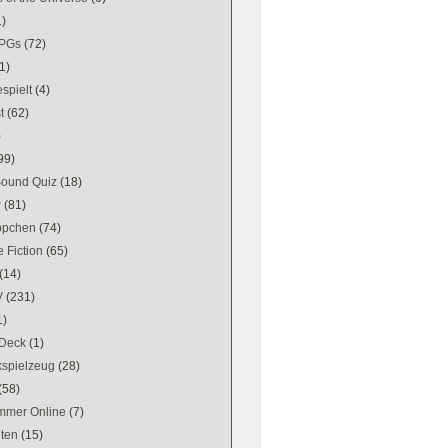
1)
PGs
(72)
1)
spielt
(4)
t
(62)
)
99)
Sound Quiz
(18)
w
(81)
ppchen
(74)
 Fiction
(65)
(14)
V
(231)
1)
Deck
(1)
kspielzeug
(28)
(58)
mer Online
(7)
ten
(15)