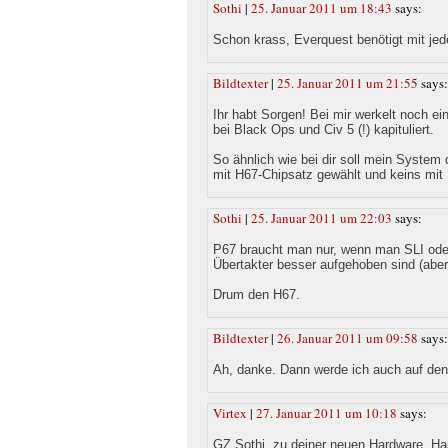
Sothi
|
25. Januar 2011 um 18:43
says:
Schon krass, Everquest benötigt mit j
Bildtexter
|
25. Januar 2011 um 21:55
says:
Ihr habt Sorgen! Bei mir werkelt noch 
bei Black Ops und Civ 5 (!) kapituliert.
So ähnlich wie bei dir soll mein Syste
mit H67-Chipsatz gewählt und keins mit P
Sothi
|
25. Januar 2011 um 22:03
says:
P67 braucht man nur, wenn man SLI oder
Übertakter besser aufgehoben sind (aber 
Drum den H67.
Bildtexter
|
26. Januar 2011 um 09:58
says:
Ah, danke. Dann werde ich auch auf den
Virtex
|
27. Januar 2011 um 10:18
says:
GZ Sothi, zu deiner neuen Hardware. Hast