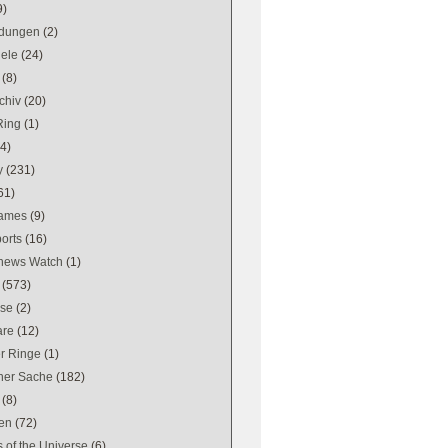
9)
dungen
(2)
iele
(24)
(8)
chiv
(20)
Ring
(1)
(4)
y
(231)
61)
games
(9)
orts
(16)
news Watch
(1)
(573)
se
(2)
are
(12)
er Ringe
(1)
ener Sache
(182)
(8)
en
(72)
 of the Universe
(6)