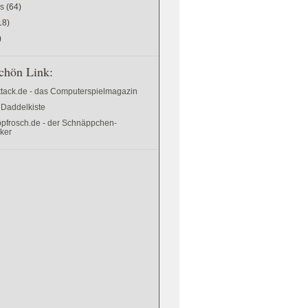
es
(64)
18)
)
chön Link:
ttack.de - das Computerspielmagazin
 Daddelkiste
pfrosch.de - der Schnäppchen-
cker