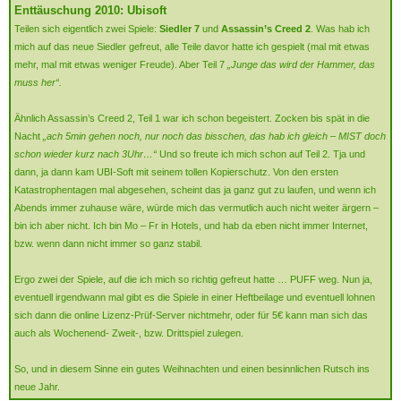
Enttäuschung 2010: Ubisoft
Teilen sich eigentlich zwei Spiele:
Siedler 7
und
Assassin’s Creed 2
. Was hab ich
mich auf das neue Siedler gefreut, alle Teile davor hatte ich gespielt (mal mit etwas
mehr, mal mit etwas weniger Freude). Aber Teil 7
„Junge das wird der Hammer, das
muss her“.
Ähnlich Assassin’s Creed 2, Teil 1 war ich schon begeistert. Zocken bis spät in die
Nacht
„ach 5min gehen noch, nur noch das bisschen, das hab ich gleich – MIST doch
schon wieder kurz nach 3Uhr…“
Und so freute ich mich schon auf Teil 2. Tja und
dann, ja dann kam UBI-Soft mit seinem tollen Kopierschutz. Von den ersten
Katastrophentagen mal abgesehen, scheint das ja ganz gut zu laufen, und wenn ich
Abends immer zuhause wäre, würde mich das vermutlich auch nicht weiter ärgern –
bin ich aber nicht. Ich bin Mo – Fr in Hotels, und hab da eben nicht immer Internet,
bzw. wenn dann nicht immer so ganz stabil.
Ergo zwei der Spiele, auf die ich mich so richtig gefreut hatte … PUFF weg. Nun ja,
eventuell irgendwann mal gibt es die Spiele in einer Heftbeilage und eventuell lohnen
sich dann die online Lizenz-Prüf-Server nichtmehr, oder für 5€ kann man sich das
auch als Wochenend- Zweit-, bzw. Drittspiel zulegen.
So, und in diesem Sinne ein gutes Weihnachten und einen besinnlichen Rutsch ins
neue Jahr.