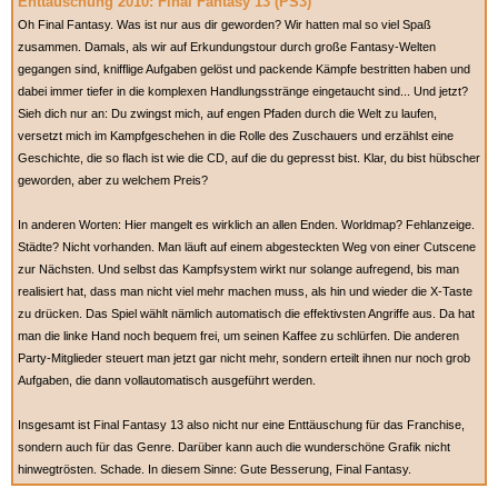
Enttäuschung 2010: Final Fantasy 13 (PS3)
Oh Final Fantasy. Was ist nur aus dir geworden? Wir hatten mal so viel Spaß
zusammen. Damals, als wir auf Erkundungstour durch große Fantasy-Welten
gegangen sind, knifflige Aufgaben gelöst und packende Kämpfe bestritten haben und
dabei immer tiefer in die komplexen Handlungsstränge eingetaucht sind... Und jetzt?
Sieh dich nur an: Du zwingst mich, auf engen Pfaden durch die Welt zu laufen,
versetzt mich im Kampfgeschehen in die Rolle des Zuschauers und erzählst eine
Geschichte, die so flach ist wie die CD, auf die du gepresst bist. Klar, du bist hübscher
geworden, aber zu welchem Preis?
In anderen Worten: Hier mangelt es wirklich an allen Enden. Worldmap? Fehlanzeige.
Städte? Nicht vorhanden. Man läuft auf einem abgesteckten Weg von einer Cutscene
zur Nächsten. Und selbst das Kampfsystem wirkt nur solange aufregend, bis man
realisiert hat, dass man nicht viel mehr machen muss, als hin und wieder die X-Taste
zu drücken. Das Spiel wählt nämlich automatisch die effektivsten Angriffe aus. Da hat
man die linke Hand noch bequem frei, um seinen Kaffee zu schlürfen. Die anderen
Party-Mitglieder steuert man jetzt gar nicht mehr, sondern erteilt ihnen nur noch grob
Aufgaben, die dann vollautomatisch ausgeführt werden.
Insgesamt ist Final Fantasy 13 also nicht nur eine Enttäuschung für das Franchise,
sondern auch für das Genre. Darüber kann auch die wunderschöne Grafik nicht
hinwegtrösten. Schade. In diesem Sinne: Gute Besserung, Final Fantasy.