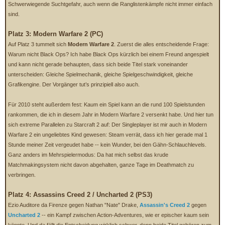
Schwerwiegende Suchtgefahr, auch wenn die Ranglistenkämpfe nicht immer einfach
sind.
Platz 3: Modern Warfare 2 (PC)
Auf Platz 3 tummelt sich
Modern Warfare 2
. Zuerst die alles entscheidende Frage:
Warum nicht Black Ops? Ich habe Black Ops kürzlich bei einem Freund angespielt
und kann nicht gerade behaupten, dass sich beide Titel stark voneinander
unterscheiden: Gleiche Spielmechanik, gleiche Spielgeschwindigkeit, gleiche
Grafikengine. Der Vorgänger tut’s prinzipiell also auch.
Für 2010 steht außerdem fest: Kaum ein Spiel kann an die rund 100 Spielstunden
rankommen, die ich in diesem Jahr in Modern Warfare 2 versenkt habe. Und hier tun
sich extreme Parallelen zu Starcraft 2 auf: Der Singleplayer ist mir auch in Modern
Warfare 2 ein ungeliebtes Kind gewesen: Steam verrät, dass ich hier gerade mal 1
Stunde meiner Zeit vergeudet habe -- kein Wunder, bei den Gähn-Schlauchlevels.
Ganz anders im Mehrspielermodus: Da hat mich selbst das krude
Matchmakingsystem nicht davon abgehalten, ganze Tage im Deathmatch zu
verbringen.
Platz 4: Assassins Creed 2 / Uncharted 2 (PS3)
Ezio Auditore da Firenze gegen Nathan "Nate" Drake,
Assassin's Creed 2
gegen
Uncharted 2
-- ein Kampf zwischen Action-Adventures, wie er epischer kaum sein
könnte. Und da fällt die Entscheidung wirklich schwer, denn beide Titel gehören zum