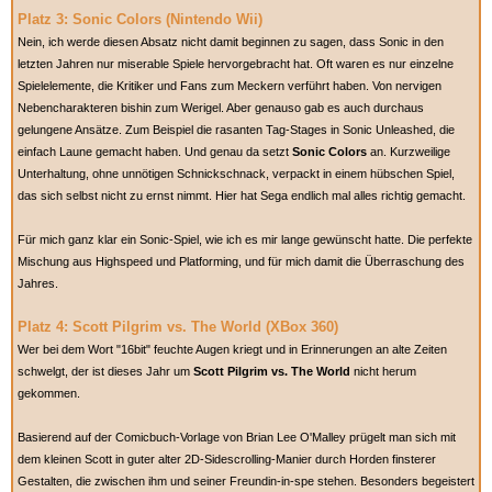
Platz 3: Sonic Colors (Nintendo Wii)
Nein, ich werde diesen Absatz nicht damit beginnen zu sagen, dass Sonic in den
letzten Jahren nur miserable Spiele hervorgebracht hat. Oft waren es nur einzelne
Spielelemente, die Kritiker und Fans zum Meckern verführt haben. Von nervigen
Nebencharakteren bishin zum Werigel. Aber genauso gab es auch durchaus
gelungene Ansätze. Zum Beispiel die rasanten Tag-Stages in Sonic Unleashed, die
einfach Laune gemacht haben. Und genau da setzt
Sonic Colors
an. Kurzweilige
Unterhaltung, ohne unnötigen Schnickschnack, verpackt in einem hübschen Spiel,
das sich selbst nicht zu ernst nimmt. Hier hat Sega endlich mal alles richtig gemacht.
Für mich ganz klar ein Sonic-Spiel, wie ich es mir lange gewünscht hatte. Die perfekte
Mischung aus Highspeed und Platforming, und für mich damit die Überraschung des
Jahres.
Platz 4: Scott Pilgrim vs. The World (XBox 360)
Wer bei dem Wort "16bit" feuchte Augen kriegt und in Erinnerungen an alte Zeiten
schwelgt, der ist dieses Jahr um
Scott Pilgrim vs. The World
nicht herum
gekommen.
Basierend auf der Comicbuch-Vorlage von Brian Lee O'Malley prügelt man sich mit
dem kleinen Scott in guter alter 2D-Sidescrolling-Manier durch Horden finsterer
Gestalten, die zwischen ihm und seiner Freundin-in-spe stehen. Besonders begeistert