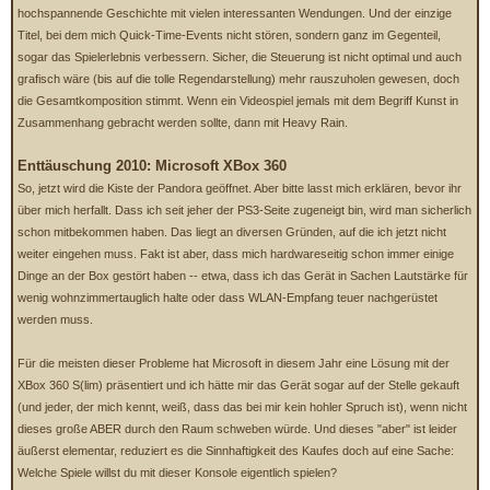
hochspannende Geschichte mit vielen interessanten Wendungen. Und der einzige
Titel, bei dem mich Quick-Time-Events nicht stören, sondern ganz im Gegenteil,
sogar das Spielerlebnis verbessern. Sicher, die Steuerung ist nicht optimal und auch
grafisch wäre (bis auf die tolle Regendarstellung) mehr rauszuholen gewesen, doch
die Gesamtkomposition stimmt. Wenn ein Videospiel jemals mit dem Begriff Kunst in
Zusammenhang gebracht werden sollte, dann mit Heavy Rain.
Enttäuschung 2010: Microsoft XBox 360
So, jetzt wird die Kiste der Pandora geöffnet. Aber bitte lasst mich erklären, bevor ihr
über mich herfallt. Dass ich seit jeher der PS3-Seite zugeneigt bin, wird man sicherlich
schon mitbekommen haben. Das liegt an diversen Gründen, auf die ich jetzt nicht
weiter eingehen muss. Fakt ist aber, dass mich hardwareseitig schon immer einige
Dinge an der Box gestört haben -- etwa, dass ich das Gerät in Sachen Lautstärke für
wenig wohnzimmertauglich halte oder dass WLAN-Empfang teuer nachgerüstet
werden muss.
Für die meisten dieser Probleme hat Microsoft in diesem Jahr eine Lösung mit der
XBox 360 S(lim) präsentiert und ich hätte mir das Gerät sogar auf der Stelle gekauft
(und jeder, der mich kennt, weiß, dass das bei mir kein hohler Spruch ist), wenn nicht
dieses große ABER durch den Raum schweben würde. Und dieses "aber" ist leider
äußerst elementar, reduziert es die Sinnhaftigkeit des Kaufes doch auf eine Sache:
Welche Spiele willst du mit dieser Konsole eigentlich spielen?