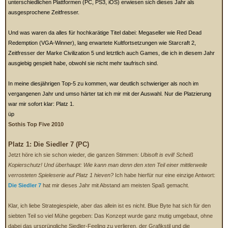
unterschiedlichen Plattformen (PC, PS3, iOS) erwiesen sich dieses Jahr als
ausgesprochene Zeitfresser.
Und was waren da alles für hochkarätige Titel dabei: Megaseller wie Red Dead
Redemption (VGA-Winner), lang erwartete Kultfortsetzungen wie Starcraft 2,
Zeitfresser der Marke Civilization 5 und letztlich auch Games, die ich in diesem Jahr
ausgiebig gespielt habe, obwohl sie nicht mehr taufrisch sind.
In meine diesjährigen Top-5 zu kommen, war deutlich schwieriger als noch im
vergangenen Jahr und umso härter tat ich mir mit der Auswahl. Nur die Platzierung
war mir sofort klar: Platz 1.
üp
Sothis Top Five 2010
Platz 1: Die Siedler 7 (PC)
Jetzt höre ich sie schon wieder, die ganzen Stimmen:
Ubisoft is evil! Scheiß
Kopierschutz! Und überhaupt: Wie kann man denn den xten Teil einer mittlerweile
verrosteten Spieleserie auf Platz 1 hieven?
Ich habe hierfür nur eine einzige Antwort:
Die Siedler 7
hat mir dieses Jahr mit Abstand am meisten Spaß gemacht.
Klar, ich liebe Strategiespiele, aber das allein ist es nicht. Blue Byte hat sich für den
siebten Teil so viel Mühe gegeben: Das Konzept wurde ganz mutig umgebaut, ohne
dabei das ursprüngliche Siedler-Feeling zu verlieren, der Grafikstil und die