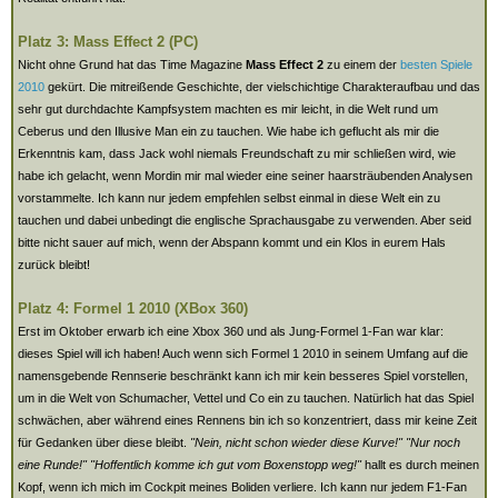
Platz 3: Mass Effect 2 (PC)
Nicht ohne Grund hat das Time Magazine
Mass Effect 2
zu einem der
besten Spiele
2010
gekürt. Die mitreißende Geschichte, der vielschichtige Charakteraufbau und das
sehr gut durchdachte Kampfsystem machten es mir leicht, in die Welt rund um
Ceberus und den Illusive Man ein zu tauchen. Wie habe ich geflucht als mir die
Erkenntnis kam, dass Jack wohl niemals Freundschaft zu mir schließen wird, wie
habe ich gelacht, wenn Mordin mir mal wieder eine seiner haarsträubenden Analysen
vorstammelte. Ich kann nur jedem empfehlen selbst einmal in diese Welt ein zu
tauchen und dabei unbedingt die englische Sprachausgabe zu verwenden. Aber seid
bitte nicht sauer auf mich, wenn der Abspann kommt und ein Klos in eurem Hals
zurück bleibt!
Platz 4: Formel 1 2010 (XBox 360)
Erst im Oktober erwarb ich eine Xbox 360 und als Jung-Formel 1-Fan war klar:
dieses Spiel will ich haben! Auch wenn sich Formel 1 2010 in seinem Umfang auf die
namensgebende Rennserie beschränkt kann ich mir kein besseres Spiel vorstellen,
um in die Welt von Schumacher, Vettel und Co ein zu tauchen. Natürlich hat das Spiel
schwächen, aber während eines Rennens bin ich so konzentriert, dass mir keine Zeit
für Gedanken über diese bleibt.
"Nein, nicht schon wieder diese Kurve!" "Nur noch
eine Runde!" "Hoffentlich komme ich gut vom Boxenstopp weg!"
hallt es durch meinen
Kopf, wenn ich mich im Cockpit meines Boliden verliere. Ich kann nur jedem F1-Fan