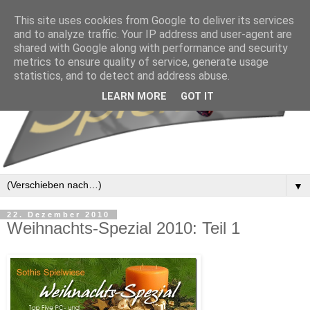
This site uses cookies from Google to deliver its services
and to analyze traffic. Your IP address and user-agent are
shared with Google along with performance and security
metrics to ensure quality of service, generate usage
statistics, and to detect and address abuse.
LEARN MORE
GOT IT
▼
22. Dezember 2010
Weihnachts-Spezial 2010: Teil 1