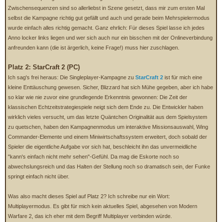
Zwischensequenzen sind so allerliebst in Szene gesetzt, dass mir zum ersten Mal
selbst die Kampagne richtig gut gefällt und auch und gerade beim Mehrspielermodus
wurde einfach alles richtig gemacht. Ganz ehrlich: Für dieses Spiel lasse ich jedes
Anno locker links liegen und wer sich auch nur ein bisschen mit der Onlineverbindung
anfreunden kann (die ist ärgerlich, keine Frage!) muss hier zuschlagen.
Platz 2: StarCraft 2 (PC)
Ich sag's frei heraus: Die Singleplayer-Kampagne zu
StarCraft 2
ist für mich eine
kleine Enttäuschung gewesen. Sicher, Blizzard hat sich Mühe gegeben, aber ich habe
so klar wie nie zuvor eine grundlegende Erkenntnis gewonnen: Die Zeit der
klassischen Echtzeitstrategiespiele neigt sich dem Ende zu. Die Entwickler haben
wirklich vieles versucht, um das letzte Quäntchen Originalität aus dem Spielsystem
zu quetschen, haben den Kampagnenmodus um interaktive Missionsauswahl, Wing
Commander-Elemente und einem Miniwirtschaftssystem erweitert, doch sobald der
Spieler die eigentliche Aufgabe vor sich hat, beschleicht ihn das unvermeidliche
"kann's einfach nicht mehr sehen"-Gefühl. Da mag die Eskorte noch so
abwechslungsreich und das Halten der Stellung noch so dramatisch sein, der Funke
springt einfach nicht über.
Was also macht dieses Spiel auf Platz 2? Ich schreibe nur ein Wort:
Multiplayermodus. Es gibt für mich kein aktuelles Spiel, abgesehen von Modern
Warfare 2, das ich eher mit dem Begriff Multiplayer verbinden würde.