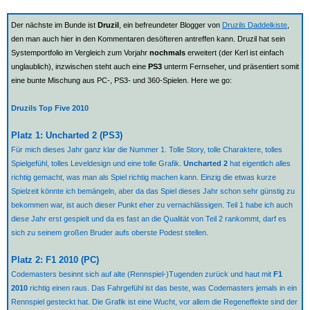
Der nächste im Bunde ist
Druzil
, ein befreundeter Blogger von
Druzils Daddelkiste
,
den man auch hier in den Kommentaren desöfteren antreffen kann. Druzil hat sein
Systemportfolio im Vergleich zum Vorjahr
nochmals
erweitert (der Kerl ist einfach
unglaublich), inzwischen steht auch eine
PS3
unterm Fernseher, und präsentiert somit
eine bunte Mischung aus PC-, PS3- und 360-Spielen. Here we go:
Druzils Top Five 2010
Platz 1: Uncharted 2 (PS3)
Für mich dieses Jahr ganz klar die Nummer 1. Tolle Story, tolle Charaktere, tolles
Spielgefühl, tolles Leveldesign und eine tolle Grafik.
Uncharted 2
hat eigentlich alles
richtig gemacht, was man als Spiel richtig machen kann. Einzig die etwas kurze
Spielzeit könnte ich bemängeln, aber da das Spiel dieses Jahr schon sehr günstig zu
bekommen war, ist auch dieser Punkt eher zu vernachlässigen. Teil 1 habe ich auch
diese Jahr erst gespielt und da es fast an die Qualität von Teil 2 rankommt, darf es
sich zu seinem großen Bruder aufs oberste Podest stellen.
Platz 2: F1 2010 (PC)
Codemasters besinnt sich auf alte (Rennspiel-)Tugenden zurück und haut mit
F1
2010
richtig einen raus. Das Fahrgefühl ist das beste, was Codemasters jemals in ein
Rennspiel gesteckt hat. Die Grafik ist eine Wucht, vor allem die Regeneffekte sind der