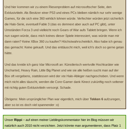
Und hier kommen wir zu einem Riesenproblem auf microsoftscher Seite, den
Exklusivtiteln. Als Besitzer einer PS3 und eines PCs bleiben nämlich nur sehr wenige
Games, für die sich eine 360 wirklich lohnen würde. Verfechter würden jetzt sicherlich
die Halo-Serie, eventuell Fable 3 (das es demnext aber auch auf PC gibt), unter
Umständen Forza 3 und vielleicht noch Gears of War aufs Tablett bringen. Wenn ich
nun sagen würde, dass mich keines dieser Spiele interessiert, was würde man mir
dann raten? Keine XBox 360 zu kaufen? Höchstwahrscheinlich. Also habe ich genau
das gemacht: Keine gekauft. Und das enttäuscht mich, weil ich's doch so gerne getan
hätte.
Und das kreide ich ganz klar Microsoft an: Künstlerisch wertvolle Hochkaräter wie
Uncharted, Heavy Rain, Little Big Planet und wie sie alle heißen sucht man auf der
Box oft vergebens, stattdessen wird der xte Halo-Ableger nachgeschoben. Und wenn
mich nicht alles täuscht, werden die Core-Gamer dank Kinect zukünftig noch seltener
mit richtig guten Exklusivtiteln versorgt. Schade.
Übrigens: Mein ursprünglicher Plan war eigentlich, mich über
Tekken 6
aufzuregen,
aber so ist es doch viel spannender :o)
Unser
Rippi
– auf einen meiner Lieblingskommentator hier im Blog müssen wir
natürlich auch 2010 nicht verzichten. Jetzt könnte man argumentieren, dass Platz 1