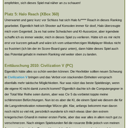
empfehlen, sich dieses Spiel mal näher an zu schauen!
Platz 5: Halo Reach (XBox 360)
Unerwartet und ganz kurz vor Schluss hat sich Halo fu***** Reach in dieses Ranking
gearbeitet. Eigentlich hielt ich Shooter auf Konsolen immer für doof, Halo überzeugte
mich vom Gegenteil. Ja es hat seine Schwächen und KI-Aussetzer, aber irgendwie
schaffe ich es immer wieder, mich in dieses Spiel zu verlieren. Hätte ich es mir nicht
erst vor kurzem gekauft und wäre ich vom unbarmherzigen Multiplayer-Modus nicht
so frustriert (ich bin der im Score-Board ganz unten), dann hätte dieses Spiel auch
das Potential gehabt in meinem Ranking viel weiter oben zu landen.
Enttäuschung 2010: Civilization V (PC)
Eigentlich hätte alles so schön werden können: Die Hexfelder sollten neuen Schwung
in
Civilization V
bringen und das Verbot von stackenden Einheiten versprach
ebenfalls mehr taktische Möglichkeiten. Nur was nützt das beste Spieldesign, wenn
die eigene KI nicht damit zurecht kommt? Eigentlich dachte ich die Computergegner in
der Total War Reihe seien dumm, aber was Civ 5 da vorbietet toppte meine
schlimmsten Befürchtungen. Nun ist es aber die KI, die einem Spiel wie diesem die für
die Langzeitmotivation notwendige Würze gibt. Klar, anfangs bekommt man davon
noch nicht so viel mit, persönlich wunderte ich mich etwas über den extrem
kriegerischen Ghandi in meiner ersten Partie, aber das war alles in allem noch gut zu
verschmerzen. Nach einigen Spielstunden fiel die rosarote Brille jedoch von meinen