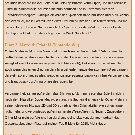
hat mich dabei die mit viel Liebe zum Detail gestaltete Retro-Optik, und der originelle
Chiptune-Soundtrack, der mich bis zum heutigen Tag in Form von diversen
Ohrwürmern begleitet. Multipliziert wird der Spielspaß dann nur noch durch die Anzahl
der Mitspieler, die in Gestalt von Scotts Freunden über den Bildschirm flitzen und die
Fäuste fliegen lassen. Nachdem ich das Spiel zum ersten Mal mit meinem Bruder
durchgespielt hatte, fiel danach genau ein Wort: "Nochmal!"
Platz 5: Metroid: Other M (Nintendo Wii)
Other M
, der wohl größte Streitpunkt unter Fans in diesem Jahr. Viele schien die
bloße Tatsache, dass die gute Samus in der Lage ist zu sprechen (und von dieser
Fähigkeit macht sie neuerdings reichlich Gebrauch), kalt erwischt zu haben. Doch
auch wenn das einen Bruch in dem lang gehegten Image der stummen Draufgängerin
darstellt, so eröffnet es gleichzeitig einige interessante Einblicke in ihre Vergangenheit
und trägt positiv zur Atmosphäre des Spiels bei.
Vergangenheit ist hier außerdem das Stichwort. Nicht nur setzt das Spiel inhaltlich
nach dem Klassiker Super Metroid an, auch in Sachen Gameplay ist Other M durch
seinen cleveren Mix aus 2D und 3D so nah an den Originalteilen wie schon lange
nicht mehr, und verbindet so auf erfrischende Weise Altes mit Neuem. Zugegeben,
Other M ist nicht perfekt und hat durchaus seine Macken, dennoch schafft das
Gesamtpaket einen Platz auf meiner Top 5-Liste für 2010. Mehr davon!