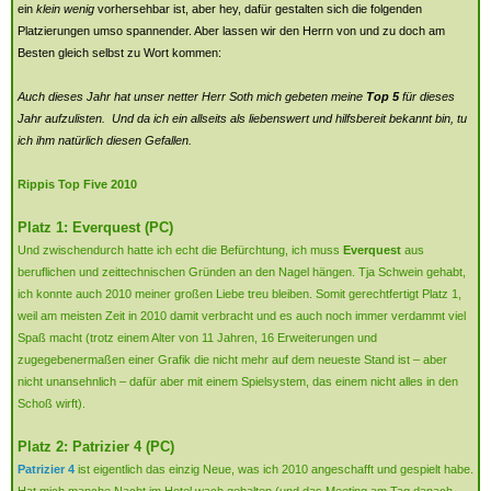
ein
klein wenig
vorhersehbar ist, aber hey, dafür gestalten sich die folgenden
Platzierungen umso spannender. Aber lassen wir den Herrn von und zu doch am
Besten gleich selbst zu Wort kommen:
Auch dieses Jahr hat unser netter Herr Soth mich gebeten meine
Top 5
für dieses
Jahr aufzulisten. Und da ich ein allseits als liebenswert und hilfsbereit bekannt bin, tu
ich ihm natürlich diesen Gefallen.
Rippis Top Five 2010
Platz 1: Everquest (PC)
Und zwischendurch hatte ich echt die Befürchtung, ich muss
Everquest
aus
beruflichen und zeittechnischen Gründen an den Nagel hängen. Tja Schwein gehabt,
ich konnte auch 2010 meiner großen Liebe treu bleiben. Somit gerechtfertigt Platz 1,
weil am meisten Zeit in 2010 damit verbracht und es auch noch immer verdammt viel
Spaß macht (trotz einem Alter von 11 Jahren, 16 Erweiterungen und
zugegebenermaßen einer Grafik die nicht mehr auf dem neueste Stand ist – aber
nicht unansehnlich – dafür aber mit einem Spielsystem, das einem nicht alles in den
Schoß wirft).
Platz 2: Patrizier 4 (PC)
Patrizier 4
ist eigentlich das einzig Neue, was ich 2010 angeschafft und gespielt habe.
Hat mich manche Nacht im Hotel wach gehalten (und das Meeting am Tag danach