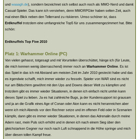
und
waaagh.de
), sondern bezeichnet sich selbst auch noch als MMO-Nerd und damit
Casual-Spieler. Das kann ich verstehen, denn MMORPGler haben selten Zeit, auch
mal einen Blick neben den Tellerrand zu riskieren. Umso schöner ist, dass
Erdknuffel
trotzdem eine umfangreiche Top5 für uns zusammengezimmert hat. Bitte
schön:
Erdknuffels Top Five 2010
Platz 1: Warhammer Online (PC)
Von vielen gehasst, totgesagt und mit Vorurteilen überschüttet, hänge ich (für Leute,
die mich kennen wenig überraschend) immer noch an
Warhammer Online
. Es ist
das Spiel in das ich mit Abstand am meisten Zeit im Jahr 2010 gesteckt habe und das
es irgendwie schafft, mich immer wieder zu fesseln. Spieler von WAR sind es nicht
nur am Bildschirm gewöhnt mit den Ups and Downs dieser Welt zu kämpfen und
trotzdem gibt es immer wieder Situationen, in denen ich einfach nicht umhin kann
dieses Spiel zu lieben. Ja es hat zahlreiche Bugs, ja der Kundensupport ist grausam
und ja an die Grafik eines Age of Conan oder Aion kann es nicht heranreichen aber
wenn ich mich Abends vor den Rechner setze und im offenen Feld oder in Szenarien
kämpfe, dann gibt es immer wieder Situationen, in denen das Adrenalin durch meine
Adern rast, mein Puls sich erhöht und in denen ich nach einem Sieg über den
gleichstarken Gegner nur noch nach Luft schnappend in die Höhe springe und mich
über diesen tollen Kampf freue.