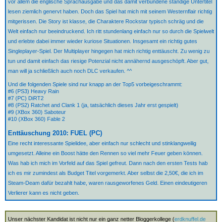
vor allem die englische Sprachausgabe und das damit verbundene ständige Untertitel
lesen ziemlich genervt haben. Doch das Spiel hat mich mit seinem Westernflair richtig
mitgerissen. Die Story ist klasse, die Charaktere Rockstar typisch schräg und die
Welt einfach nur beeindruckend. Ich ritt stundenlang einfach nur so durch die Spielwelt
und erlebte dabei immer wieder kuriose Situationen. Insgesamt ein richtig gutes
Singleplayer-Spiel. Der Multiplayer hingegen hat mich richtig enttäuscht. Zu wenig zu
tun und damit einfach das riesige Potenzial nicht annähernd ausgeschöpft. Aber gut,
man will ja schließlich auch noch DLC verkaufen. ^^
Und die folgenden Spiele sind nur knapp an der Top5 vorbeigeschrammt:
#6 (PS3) Heavy Rain
#7 (PC) DiRT2
#8 (PS2) Ratchet and Clank 1 (ja, tatsächlich dieses Jahr erst gespielt)
#9 (XBox 360) Saboteur
#10 (XBox 360) Fable 2
Enttäuschung 2010: FUEL (PC)
Eine recht interessante Spielidee, aber einfach nur schlecht und stinklangweilig
umgesetzt. Alleine ein Boost hätte den Rennen so viel mehr Feuer geben können.
Was hab ich mich im Vorfeld auf das Spiel gefreut. Dann nach den ersten Tests hab
ich es mir zumindest als Budget Titel vorgemerkt. Aber selbst die 2,50€, die ich im
Steam-Deam dafür bezahlt habe, waren rausgeworfenes Geld. Einen eindeutigeren
Verlierer kann es nicht geben.
Unser nächster Kandidat ist nicht nur ein ganz netter Bloggerkollege (
erdknuffel.de