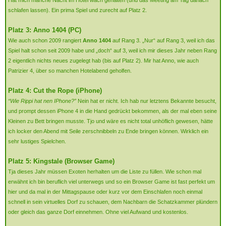
schlafen lassen). Ein prima Spiel und zurecht auf Platz 2.
Platz 3: Anno 1404 (PC)
Wie auch schon 2009 rangiert
Anno 1404
auf Rang 3. „Nur“ auf Rang 3, weil ich das
Spiel halt schon seit 2009 habe und „doch“ auf 3, weil ich mir dieses Jahr neben Rang
2 eigentlich nichts neues zugelegt hab (bis auf Platz 2). Mir hat Anno, wie auch
Patrizier 4, über so manchen Hotelabend geholfen.
Platz 4: Cut the Rope (iPhone)
“Wie Rippi hat nen IPhone?”
Nein hat er nicht. Ich hab nur letztens Bekannte besucht,
und prompt dessen iPhone 4 in die Hand gedrückt bekommen, als der mal eben seine
Kleinen zu Bett bringen musste. Tjo und wäre es nicht total unhöflich gewesen, hätte
ich locker den Abend mit Seile zerschnibbeln zu Ende bringen können. Wirklich ein
sehr lustiges Spielchen.
Platz 5: Kingstale (Browser Game)
Tja dieses Jahr müssen Exoten herhalten um die Liste zu füllen. Wie schon mal
erwähnt ich bin beruflich viel unterwegs und so ein Browser Game ist fast perfekt um
hier und da mal in der Mittagspause oder kurz vor dem Einschlafen noch einmal
schnell in sein virtuelles Dorf zu schauen, dem Nachbarn die Schatzkammer plündern
oder gleich das ganze Dorf einnehmen. Ohne viel Aufwand und kostenlos.