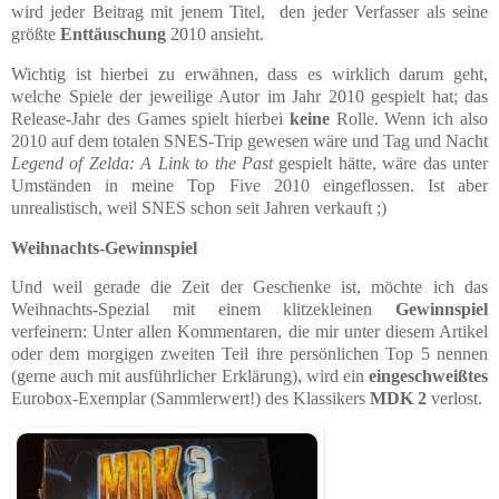
wird jeder Beitrag mit jenem Titel, den jeder Verfasser als seine
größte
Enttäuschung
2010 ansieht.
Wichtig ist hierbei zu erwähnen, dass es wirklich darum geht,
welche Spiele der jeweilige Autor im Jahr 2010 gespielt hat; das
Release-Jahr des Games spielt hierbei
keine
Rolle. Wenn ich also
2010 auf dem totalen SNES-Trip gewesen wäre und Tag und Nacht
Legend of Zelda: A Link to the Past
gespielt hätte, wäre das unter
Umständen in meine Top Five 2010 eingeflossen. Ist aber
unrealistisch, weil SNES schon seit Jahren verkauft ;)
Weihnachts-Gewinnspiel
Und weil gerade die Zeit der Geschenke ist, möchte ich das
Weih
nachts-Spezial mit einem klitzekleinen
Gewinnspiel
verfeinern: Unter allen Kommentaren, die mir unter diesem Artikel
oder dem morgigen zweiten Teil ihre persönlichen Top 5 nennen
(gerne auch mit ausführlicher Erklärung), wird ein
eingeschweißtes
Eurobox-Exemplar (Sammlerwert!) des Klassikers
MDK 2
verlost.