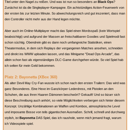
Titel unter den Nagel zu reißen. Und was ist nun so besonders an
Black Ops
?
Zunächst ist da die Singleplayer-Kampagne. Ein achtstündiges Action-Feuerwerk von
der ersten bis zur letzten Minute. So abwechslungsreich und gut inszeniert, dass man
den Controller nicht mehr aus der Hand legen möchte.
Aber auch im Online-Multiplayer macht das Spiel einen Mordsspaß (kein Wortspiel
beabsichtigt) und aufgrund der Massen an freischaltbaren Goodies und Spielmodi fast
schon süchtig. Obendrein gibt es dann noch umfangreiche Statistiken, einen
Theatermodus, in dem sich Replays der vergangenen Matches ansehen, schneiden
und direkt ins WWW uploaden lassen, und das Minigame "Dead Ops Arcade", das
allein schon fast als eigenständiges DLC-Game durchgehen würde. So viel Spiel hab
ich selten für mein Geld bekommen.
Platz 2: Bayonetta (XBox 360)
Als alter Devil May Cry-Fan wusste ich schon nach den ersten Trailern: Das wird was
ganz Besonderes. Eine Hexe im Ganzkörper-Lederdress, mit Pistolen an den
Schuhen, die aus ihren Haaren Dämonen beschwört? Gekauft! Und so bizarr sich
diese Beschreibung auch anhört, so viele Möglichkeiten verbergen sich hinter diesem
Konzept. Unzählige Kombinationen an Waffen und Kombos, atmosphärische Level
und imposante Bosse von teils gigantischen Ausmaßen. Schrill, schnell und durchweg
stylish, ist
Bayonetta
DAS Spiel, das ich raushole, wenn mich jemand fragt, warum
ich Videospiele spiel.