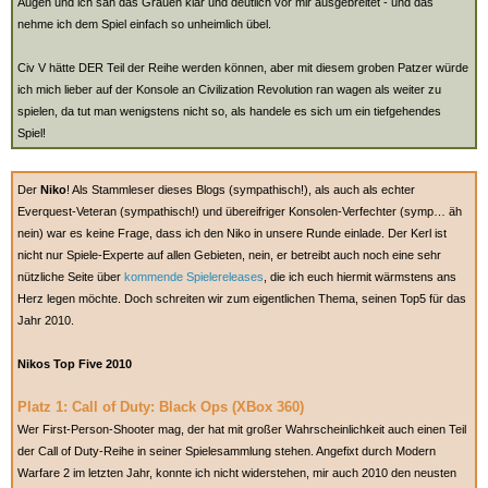
Augen und ich sah das Grauen klar und deutlich vor mir ausgebreitet - und das
nehme ich dem Spiel einfach so unheimlich übel.
Civ V hätte DER Teil der Reihe werden können, aber mit diesem groben Patzer würde
ich mich lieber auf der Konsole an Civilization Revolution ran wagen als weiter zu
spielen, da tut man wenigstens nicht so, als handele es sich um ein tiefgehendes
Spiel!
Der
Niko
! Als Stammleser dieses Blogs (sympathisch!), als auch als echter
Everquest-Veteran (sympathisch!) und übereifriger Konsolen-Verfechter (symp… äh
nein) war es keine Frage, dass ich den Niko in unsere Runde einlade. Der Kerl ist
nicht nur Spiele-Experte auf allen Gebieten, nein, er betreibt auch noch eine sehr
nützliche Seite über
kommende Spielereleases
, die ich euch hiermit wärmstens ans
Herz legen möchte. Doch schreiten wir zum eigentlichen Thema, seinen Top5 für das
Jahr 2010.
Nikos Top Five 2010
Platz 1: Call of Duty: Black Ops (XBox 360)
Wer First-Person-Shooter mag, der hat mit großer Wahrscheinlichkeit auch einen Teil
der Call of Duty-Reihe in seiner Spielesammlung stehen. Angefixt durch Modern
Warfare 2 im letzten Jahr, konnte ich nicht widerstehen, mir auch 2010 den neusten