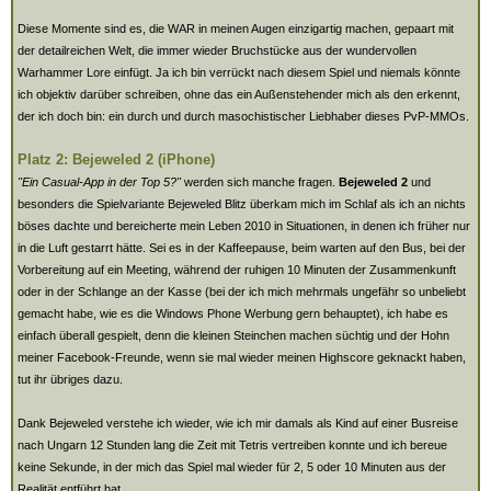
Diese Momente sind es, die WAR in meinen Augen einzigartig machen, gepaart mit
der detailreichen Welt, die immer wieder Bruchstücke aus der wundervollen
Warhammer Lore einfügt. Ja ich bin verrückt nach diesem Spiel und niemals könnte
ich objektiv darüber schreiben, ohne das ein Außenstehender mich als den erkennt,
der ich doch bin: ein durch und durch masochistischer Liebhaber dieses PvP-MMOs.
Platz 2: Bejeweled 2 (iPhone)
"Ein Casual-App in der Top 5?"
werden sich manche fragen.
Bejeweled 2
und
besonders die Spielvariante Bejeweled Blitz überkam mich im Schlaf als ich an nichts
böses dachte und bereicherte mein Leben 2010 in Situationen, in denen ich früher nur
in die Luft gestarrt hätte. Sei es in der Kaffeepause, beim warten auf den Bus, bei der
Vorbereitung auf ein Meeting, während der ruhigen 10 Minuten der Zusammenkunft
oder in der Schlange an der Kasse (bei der ich mich mehrmals ungefähr so unbeliebt
gemacht habe, wie es die Windows Phone Werbung gern behauptet), ich habe es
einfach überall gespielt, denn die kleinen Steinchen machen süchtig und der Hohn
meiner Facebook-Freunde, wenn sie mal wieder meinen Highscore geknackt haben,
tut ihr übriges dazu.
Dank Bejeweled verstehe ich wieder, wie ich mir damals als Kind auf einer Busreise
nach Ungarn 12 Stunden lang die Zeit mit Tetris vertreiben konnte und ich bereue
keine Sekunde, in der mich das Spiel mal wieder für 2, 5 oder 10 Minuten aus der
Realität entführt hat.