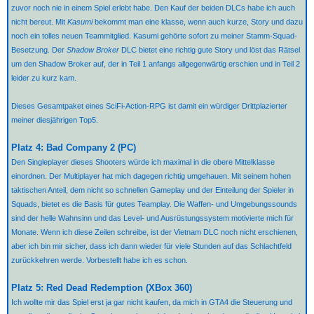
zuvor noch nie in einem Spiel erlebt habe. Den Kauf der beiden DLCs habe ich auch
nicht bereut. Mit
Kasumi
bekommt man eine klasse, wenn auch kurze, Story und dazu
noch ein tolles neuen Teammitglied. Kasumi gehörte sofort zu meiner Stamm-Squad-
Besetzung. Der
Shadow Broker
DLC bietet eine richtig gute Story und löst das Rätsel
um den Shadow Broker auf, der in Teil 1 anfangs allgegenwärtig erschien und in Teil 2
leider zu kurz kam.
Dieses Gesamtpaket eines SciFi-Action-RPG ist damit ein würdiger Drittplazierter
meiner diesjährigen Top5.
Platz 4: Bad Company 2 (PC)
Den Singleplayer dieses Shooters würde ich maximal in die obere Mittelklasse
einordnen. Der Multiplayer hat mich dagegen richtig umgehauen. Mit seinem hohen
taktischen Anteil, dem nicht so schnellen Gameplay und der Einteilung der Spieler in
Squads, bietet es die Basis für gutes Teamplay. Die Waffen- und Umgebungssounds
sind der helle Wahnsinn und das Level- und Ausrüstungssystem motivierte mich für
Monate. Wenn ich diese Zeilen schreibe, ist der Vietnam DLC noch nicht erschienen,
aber ich bin mir sicher, dass ich dann wieder für viele Stunden auf das Schlachtfeld
zurückkehren werde. Vorbestellt habe ich es schon.
Platz 5: Red Dead Redemption (XBox 360)
Ich wollte mir das Spiel erst ja gar nicht kaufen, da mich in GTA4 die Steuerung und