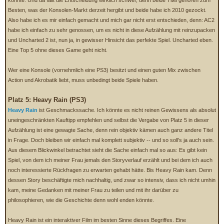
Besten, was der Konsolen-Markt derzeit hergibt und beide habe ich 2010 gezockt.
Also habe ich es mir einfach gemacht und mich gar nicht erst entschieden, denn: AC2
habe ich einfach zu sehr genossen, um es nicht in diese Aufzählung mit reinzupacken
und Uncharted 2 ist, nun ja, in gewisser Hinsicht das perfekte Spiel. Uncharted eben.
Eine Top 5 ohne dieses Game geht nicht.
Wer eine Konsole (vornehmlich eine PS3) besitzt und einen guten Mix zwischen
Action und Akrobatik liebt, muss unbedingt beide Spiele haben.
Platz 5: Heavy Rain (PS3)
Heavy Rain
ist Geschmackssache. Ich könnte es nicht reinen Gewissens als absolut
uneingeschränkten Kauftipp empfehlen und selbst die Vergabe von Platz 5 in dieser
Aufzählung ist eine gewagte Sache, denn rein objektiv kämen auch ganz andere Titel
in Frage. Doch bleiben wir einfach mal komplett subjektiv -- und so soll's ja auch sein.
Aus diesem Blickwinkel betrachtet sieht die Sache einfach mal so aus: Es gibt kein
Spiel, von dem ich meiner Frau jemals den Storyverlauf erzählt und bei dem ich auch
noch interessierte Rückfragen zu erwarten gehabt hätte. Bis Heavy Rain kam. Denn
dessen Story beschäftigte mich nachhaltig, und zwar so intensiv, dass ich nicht umhin
kam, meine Gedanken mit meiner Frau zu teilen und mit ihr darüber zu
philosophieren, wie die Geschichte denn wohl enden könnte.
Heavy Rain ist ein interaktiver Film im besten Sinne dieses Begriffes. Eine