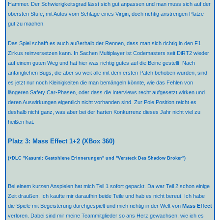
Hammer. Der Schwierigkeitsgrad lässt sich gut anpassen und man muss sich auf der
obersten Stufe, mit Autos vom Schlage eines Virgin, doch richtig anstrengen Plätze
gut zu machen.
Das Spiel schafft es auch außerhalb der Rennen, dass man sich richtig in den F1
Zirkus reinversetzen kann. In Sachen Multiplayer ist Codemasters seit DiRT2 wieder
auf einem guten Weg und hat hier was richtig gutes auf die Beine gestellt. Nach
anfänglichen Bugs, die aber so weit alle mit dem ersten Patch behoben wurden, sind
es jetzt nur noch Kleinigkeiten die man bemängeln könnte, wie das Fehlen von
längeren Safety Car-Phasen, oder dass die Interviews recht aufgesetzt wirken und
deren Auswirkungen eigentlich nicht vorhanden sind. Zur Pole Position reicht es
deshalb nicht ganz, was aber bei der harten Konkurrenz dieses Jahr nicht viel zu
heißen hat.
Platz 3: Mass Effect 1+2 (XBox 360)
(+DLC "Kasumi: Gestohlene Erinnerungen" und "Versteck Des Shadow Broker")
Bei einem kurzen Anspielen hat mich Teil 1 sofort gepackt. Da war Teil 2 schon einige
Zeit draußen. Ich kaufte mir daraufhin beide Teile und hab es nicht bereut. Ich habe
die Spiele mit Begeisterung durchgespielt und mich richtig in der Welt von
Mass Effect
verloren. Dabei sind mir meine Teammitglieder so ans Herz gewachsen, wie ich es