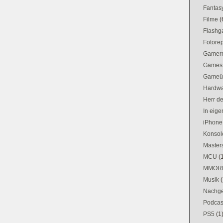
Fantas
Filme
(
Flash
Fotorep
Gamer
Games
Gameü
Hardw
Herr d
In eig
iPhone
Konsol
Masters
MCU
(
MMOR
Musik
(
Nachge
Podcas
PS5
(1