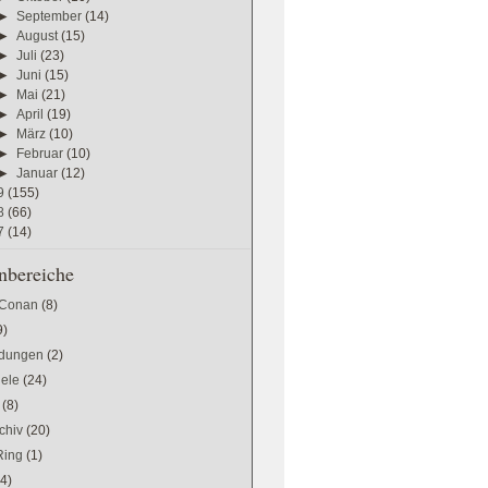
►
September
(14)
►
August
(15)
►
Juli
(23)
►
Juni
(15)
►
Mai
(21)
►
April
(19)
►
März
(10)
►
Februar
(10)
►
Januar
(12)
9
(155)
8
(66)
7
(14)
bereiche
 Conan
(8)
9)
dungen
(2)
iele
(24)
(8)
chiv
(20)
Ring
(1)
(4)