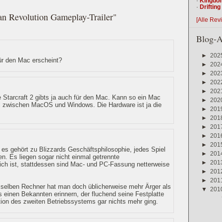
·
Kingdo
·
Driftin
an Revolution Gameplay-Trailer"
[Alle Rev
Blog-A
►
202
ür den Mac erscheint?
►
202
►
202
►
202
►
202
 Starcraft 2 gibts ja auch für den Mac. Kann so ein Mac
►
202
ahl zwischen MacOS und Windows. Die Hardware ist ja die
►
201
►
201
►
201
►
201
►
201
d es gehört zu Blizzards Geschäftsphilosophie, jedes Spiel
►
201
en. Es liegen sogar nicht einmal getrennte
►
201
ich ist, stattdessen sind Mac- und PC-Fassung netterweise
►
201
►
201
selben Rechner hat man doch üblicherweise mehr Ärger als
▼
201
 einen Bekannten erinnern, der fluchend seine Festplatte
lation des zweiten Betriebssystems gar nichts mehr ging.