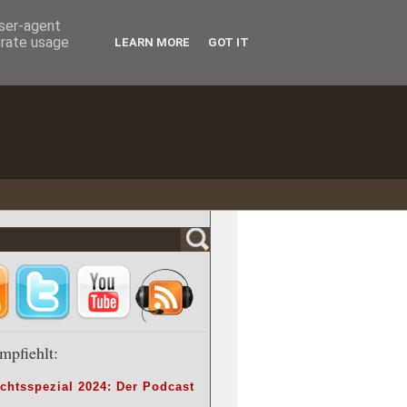
user-agent
erate usage
LEARN MORE
GOT IT
mpfiehlt:
chtsspezial 2024: Der Podcast