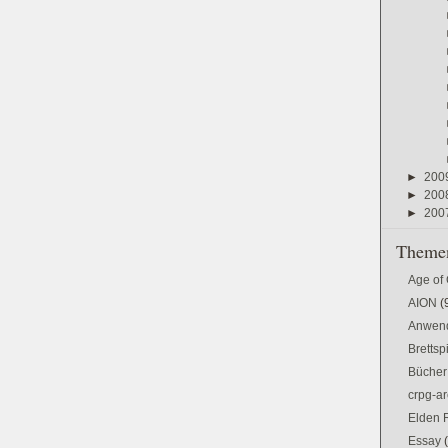
►
200
►
200
►
200
Themen
Age of
AION
(
Anwen
Brettsp
Bücher
crpg-ar
Elden 
Essay