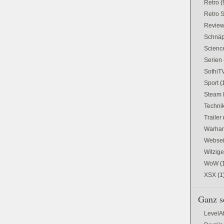
Retro
(
Retro 
Revie
Schnä
Science
Serien
SothiT
Sport
(
Steam 
Techni
Trailer
Warham
Websei
Witzig
WoW
(
XSX
(1
Ganz s
LevelA