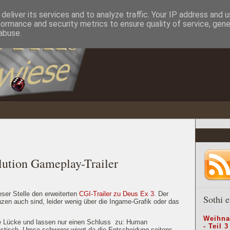
deliver its services and to analyze traffic. Your IP address and 
formance and security metrics to ensure quality of service, gen
abuse.
ution Gameplay-Trailer
eser Stelle den erweiterten
CGI-Trailer zu Deus Ex 3
. Der
Sothi e
en auch sind, leider wenig über die Ingame-Grafik oder das
Weihna
e Lücke und lassen nur einen Schluss zu: Human
- Teil 3
astisch. Umso schwerer wiegt da die Entscheidung seitens