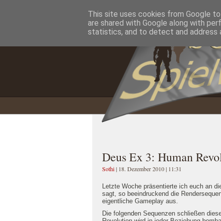
This site uses cookies from Google to 
Home
Impressum
Datenschutzererklärung
are shared with Google along with per
statistics, and to detect and address 
Deus Ex 3: Human Revol
Sothi
| 18. Dezember 2010 | 11:31
Letzte Woche präsentierte ich euch an di
sagt, so beeindruckend die Rendersequenz
eigentliche Gameplay aus.
Die folgenden Sequenzen schließen dies
Revolution wird in jeder Beziehung bomb