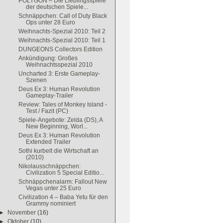
POLYGON – Die Lieblingsspiele
der deutschen Spiele...
Schnäppchen: Call of Duty Black
Ops unter 28 Euro
Weihnachts-Spezial 2010: Teil 2
Weihnachts-Spezial 2010: Teil 1
DUNGEONS Collectors Edition
Ankündigung: Großes
Weihnachtsspezial 2010
Uncharted 3: Erste Gameplay-
Szenen
Deus Ex 3: Human Revolution
Gameplay-Trailer
Review: Tales of Monkey Island -
Test / Fazit (PC)
Spiele-Angebote: Zelda (DS), A
New Beginning, Worl...
Deus Ex 3: Human Revolution
Extended Trailer
Sothi kurbelt die Wirtschaft an
(2010)
Nikolausschnäppchen:
Civilization 5 Special Editio...
Schnäppchenalarm: Fallout New
Vegas unter 25 Euro
Civilization 4 – Baba Yetu für den
Grammy nominiert
►
November
(16)
►
Oktober
(10)