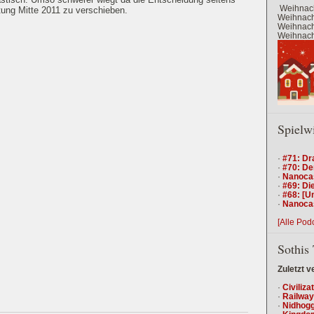
Weihnach
tung Mitte 2011 zu verschieben.
Weihnacht
Weihnacht
Weihnacht
Spielw
·
#71: Dr
·
#70: De
·
Nanocas
·
#69: Die
·
#68: [U
·
Nanocas
[Alle Pod
Sothis 
Zuletzt v
·
Civiliza
·
Railway
·
Nidhogg