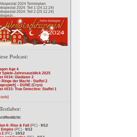
tsspezial 2024 Terminplan:
sspezial 2024: Teil 1 (24.12.24)
sspezial 2024: Teil 2 (25.12.24)
sspezi...
iese Podcast:
agon Age 4
r Spiele-Jahresausblick 2025
t #034: Gladiator 2
 Ringe der Macht - Staffel 2
ngespielt] – DUNE (Cryo)
t #033: True Detective: Staffel 1
casts]
Testlabor:
eröffentlicht:
tion 6: Rise & Fall
(PC) -
9/12
 Empire
(PC) -
9/12
 2
(PC) -
10/12