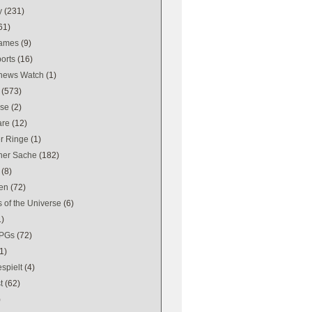
y
(231)
61)
games
(9)
orts
(16)
news Watch
(1)
(573)
se
(2)
are
(12)
er Ringe
(1)
ener Sache
(182)
(8)
en
(72)
 of the Universe
(6)
1)
PGs
(72)
1)
spielt
(4)
t
(62)
)