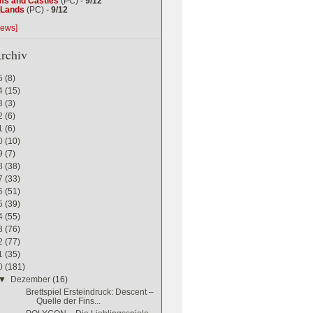
ms and Castles
(PC) -
9/12
g Lands
(PC) -
9/12
iews]
rchiv
5
(8)
4
(15)
3
(3)
2
(6)
1
(6)
0
(10)
9
(7)
8
(38)
7
(33)
6
(51)
5
(39)
4
(55)
3
(76)
2
(77)
1
(35)
0
(181)
▼
Dezember
(16)
Brettspiel Ersteindruck: Descent –
Quelle der Fins...