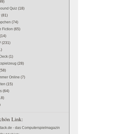
99)
Sound Quiz
(18)
w
(81)
ppchen
(74)
 Fiction
(65)
(14)
V
(231)
1)
Deck
(1)
kspielzeug
(28)
(58)
mer Online
(7)
ten
(15)
es
(64)
18)
)
chön Link:
ttack.de - das Computerspielmagazin