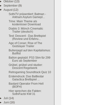
►
Oktober
(13)
►
September
(9)
▼
August
(12)
SothiTV präsentiert: Batman -
Arkham Asylum Gamepl...
Trine: Main Theme als
kostenloser Download
Diablo 3: Mönch Cinematic
Trailer (deutsch)
Test: Descent - Das Brettspiel
(Review und Erfahru...
Age of Conan: Rise of The
Godslayer Trailer
Bullenjagd auf den Kapitalismus:
Bullfist
Ballon geplatzt: PS3 Slim für 299
Euro ab September
Grübel, grübel und studier:
Descent Regelwerk
Retrogaming Soundtrack Quiz 10
Ersteindruck: Das Battlestar
Galactica Brettspiel ...
Bastard Operator From Hell
(BOFH)
Hier sprechen die Fakten:
SothiFacts! KW 31
►
Juli
(14)
►
Juni
(16)