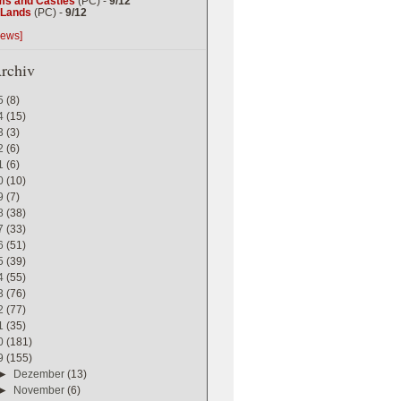
ms and Castles
(PC) -
9/12
g Lands
(PC) -
9/12
iews]
rchiv
5
(8)
4
(15)
3
(3)
2
(6)
1
(6)
0
(10)
9
(7)
8
(38)
7
(33)
6
(51)
5
(39)
4
(55)
3
(76)
2
(77)
1
(35)
0
(181)
9
(155)
►
Dezember
(13)
►
November
(6)