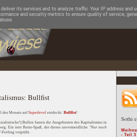
deliver its services and to analyze traffic. Your IP address and 
formance and security metrics to ensure quality of service, gen
abuse.
alismus: Bullfist
el des Monats auf
Superlevel
entdeckt:
Bullfist
!
Sothi e
ialistische!) Bullen hauen die Ausgeburten des Kapitalismus in
g. Ein irrer Retro-Spaß, der dieses unvermeidliche
"Nur noch
Weihna
"
-Feeling verprüht.
- Teil 3