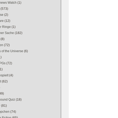
news Watch
(1)
(573)
se
(2)
are
(12)
er Ringe
(1)
ener Sache
(182)
(8)
en
(72)
 of the Universe
(6)
1)
PGs
(72)
1)
spielt
(4)
t
(62)
)
99)
Sound Quiz
(18)
w
(81)
ppchen
(74)
 Fiction
(65)