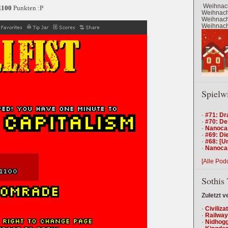
Weihnach
1100
Punkten :P
Weihnacht
Weihnacht
Weihnacht
Spielw
·
#71: Dr
·
#70: De
·
Nanocas
·
#69: Die
·
#68: [U
·
Nanocas
[Alle Pod
Sothis 
Zuletzt v
·
Civiliza
·
Railway
·
Nidhogg