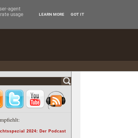
user-agent
erate usage
LEARN MORE
GOT IT
mpfiehlt:
chtsspezial 2024: Der Podcast