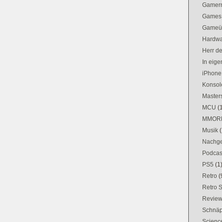
Gamer
Games
Gameü
Hardw
Herr d
In eig
iPhone
Konsol
Masters
MCU
(
MMOR
Musik
(
Nachge
Podcas
PS5
(1
Retro
(
Retro 
Revie
Schnä
Science