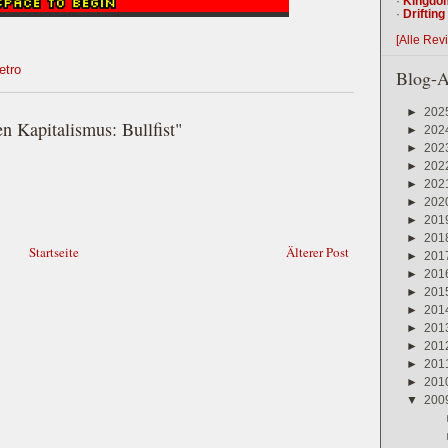
·
Kingdo
·
Driftin
[Alle Rev
etro
Blog-A
►
202
n Kapitalismus: Bullfist"
►
202
►
202
►
202
►
202
►
202
►
201
►
201
Startseite
Älterer Post
►
201
►
201
►
201
►
201
►
201
►
201
►
201
►
201
▼
200