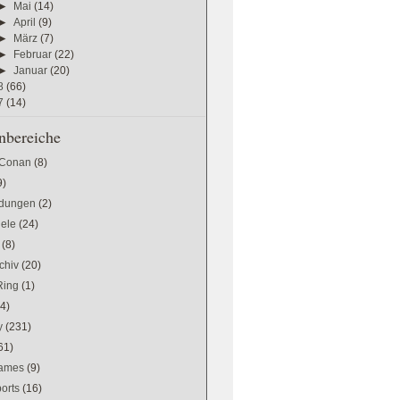
►
Mai
(14)
►
April
(9)
►
März
(7)
►
Februar
(22)
►
Januar
(20)
8
(66)
7
(14)
bereiche
 Conan
(8)
9)
dungen
(2)
iele
(24)
(8)
chiv
(20)
Ring
(1)
(4)
y
(231)
61)
games
(9)
orts
(16)