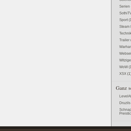
Serien
SothiT
Sport
(
Steam 
Techni
Trailer
Warham
Websei
Witzig
WoW
(
XSX
(1
Ganz s
LevelA
Druzils
Schnap
Preisti