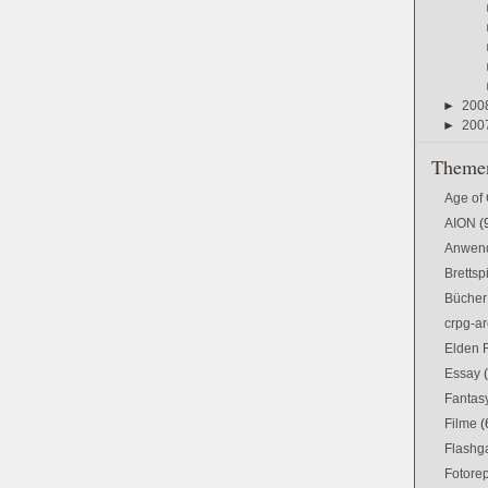
►
200
►
200
Themen
Age of
AION
(
Anwen
Brettsp
Bücher
crpg-ar
Elden 
Essay
Fantas
Filme
(
Flash
Fotorep