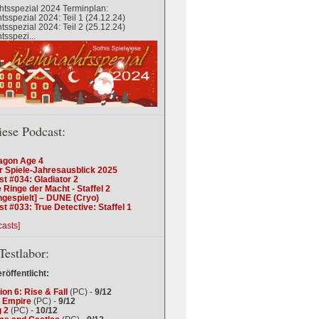
tsspezial 2024 Terminplan:
sspezial 2024: Teil 1 (24.12.24)
sspezial 2024: Teil 2 (25.12.24)
sspezi...
iese Podcast:
agon Age 4
r Spiele-Jahresausblick 2025
t #034: Gladiator 2
 Ringe der Macht - Staffel 2
ngespielt] – DUNE (Cryo)
t #033: True Detective: Staffel 1
casts]
Testlabor:
eröffentlicht:
tion 6: Rise & Fall
(PC) -
9/12
 Empire
(PC) -
9/12
 2
(PC) -
10/12