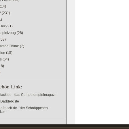
(14)
V
(231)
1)
Deck
(1)
kspielzeug
(28)
(58)
mer Online
(7)
ten
(15)
es
(64)
18)
)
chön Link:
ttack.de - das Computerspielmagazin
 Daddelkiste
pfrosch.de - der Schnäppchen-
cker