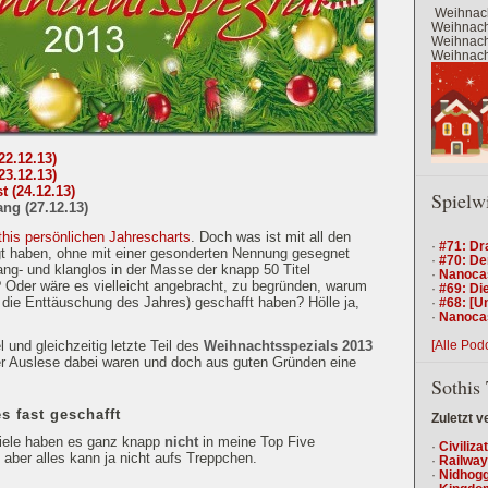
Weihnach
Weihnacht
Weihnacht
Weihnacht
22.12.13)
23.12.13)
 (24.12.13)
Spielw
ng (27.12.13)
this persönlichen Jahrescharts
. Doch was ist mit all den
·
#71: Dr
t haben, ohne mit einer gesonderten Nennung gesegnet
·
#70: De
ng- und klanglos in der Masse der knapp 50 Titel
·
Nanocas
 Oder wäre es vielleicht angebracht, zu begründen, warum
·
#69: Die
in die Enttäuschung des Jahres) geschafft haben? Hölle ja,
·
#68: [U
·
Nanocas
[Alle Pod
l und gleichzeitig letzte Teil des
Weihnachtsspezials 2013
 der Auslese dabei waren und doch aus guten Gründen eine
Sothis 
s fast geschafft
Zuletzt v
piele haben es ganz knapp
nicht
in meine Top Five
·
Civiliza
, aber alles kann ja nicht aufs Treppchen.
·
Railway
·
Nidhogg