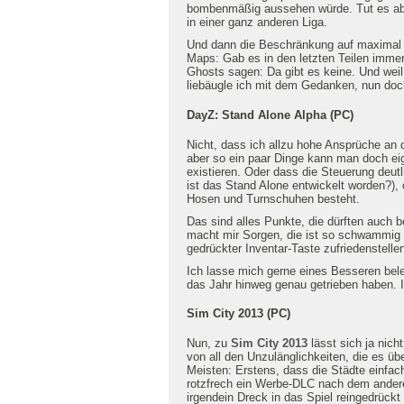
bombenmäßig aussehen würde. Tut es aber 
in einer ganz anderen Liga.
Und dann die Beschränkung auf maximal 
Maps: Gab es in den letzten Teilen immer
Ghosts sagen: Da gibt es keine. Und weil
liebäugle ich mit dem Gedanken, nun doch
DayZ: Stand Alone Alpha (PC)
Nicht, dass ich allzu hohe Ansprüche an 
aber so ein paar Dinge kann man doch ei
existieren. Oder dass die Steuerung deutl
ist das Stand Alone entwickelt worden?),
Hosen und Turnschuhen besteht.
Das sind alles Punkte, die dürften auch b
macht mir Sorgen, die ist so schwammig 
gedrückter Inventar-Taste zufriedenstelle
Ich lasse mich gerne eines Besseren bele
das Jahr hinweg genau getrieben haben. 
Sim City 2013 (PC)
Nun, zu
Sim City 2013
lässt sich ja nich
von all den Unzulänglichkeiten, die es üb
Meisten: Erstens, dass die Städte einfach
rotzfrech ein Werbe-DLC nach dem anderen 
irgendein Dreck in das Spiel reingedrück