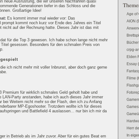
in neue Ausrüstung, die wir unseren Nachfahren quasi
Themen
kommende Generationen tiefer in das Schloss und die
önnen. Großartige Idee!
Age of
hat:
Es kommt immer mal wieder vor: Das
AION
(
 prompt kommt noch kurz vor Ende des Jahres ein Titel
t nicht auf der Rechnung hatte. Dieses Jahr ist das mit
Anwen
Brettsp
idat für die Top 3 gewesen. Ich habe schon lange nicht mehr
Bücher
m Titel gesessen. Besonders für den schmalen Preis von
p.
crpg-ar
Elden 
 gespielt
Essay
die ich nicht mehr mit voller Inbrunst, aber doch ganz gerne
Fantas
abe.
Filme
(
Flash
d 3 Premium für wirklich schmales Geld geholt habe und
Fotorep
e LAN-Party anstanden, habe ich auch dieses Jahr immer
Gamer
 bei Weitem nicht mehr so der Flash, den ich zu Anfang
underbarer MP-Egoshooter. Trotzdem wollte ich für dieses
Games
aufspringen und Battlefield 4 auslassen… nur bin ich mir da
Gameü
Hardw
Herr d
In eig
er in Betrieb als im Jahr zuvor. Aber für ein gutes Beat em