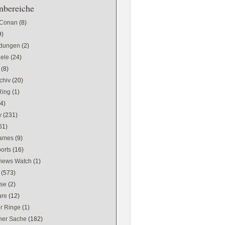
bereiche
 Conan
(8)
9)
dungen
(2)
iele
(24)
(8)
chiv
(20)
Ring
(1)
(4)
y
(231)
61)
games
(9)
orts
(16)
news Watch
(1)
(573)
se
(2)
are
(12)
er Ringe
(1)
ener Sache
(182)