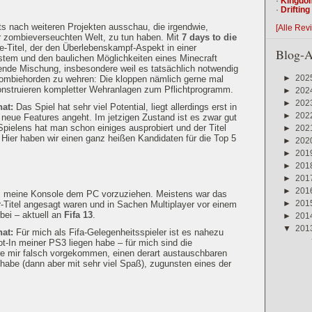
·
Kingdo
·
Driftin
s nach weiteren Projekten ausschau, die irgendwie,
[Alle Rev
er zombieverseuchten Welt, zu tun haben. Mit
7 days to die
e-Titel, der den Überlebenskampf-Aspekt in einer
Blog-A
stem und den baulichen Möglichkeiten eines Minecraft
ende Mischung, insbesondere weil es tatsächlich notwendig
►
202
Zombiehorden zu wehren: Die kloppen nämlich gerne mal
onstruieren kompletter Wehranlagen zum Pflichtprogramm.
►
202
►
202
hat:
Das Spiel hat sehr viel Potential, liegt allerdings erst in
►
202
 neue Features angeht. Im jetzigen Zustand ist es zwar gut
Spielens hat man schon einiges ausprobiert und der Titel
►
202
: Hier haben wir einen ganz heißen Kandidaten für die Top 5
►
202
►
201
►
201
►
201
►
201
, meine Konsole dem PC vorzuziehen. Meistens war das
►
201
r-Titel angesagt waren und in Sachen Multiplayer vor einem
bei – aktuell an
Fifa 13
.
►
201
▼
201
hat:
Für mich als Fifa-Gelegenheitsspieler ist es nahezu
lot-In meiner PS3 liegen habe – für mich sind die
re mir falsch vorgekommen, einen derart austauschbaren
 habe (dann aber mit sehr viel Spaß), zugunsten eines der