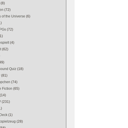
(8)
en
(72)
 of the Universe
(6)
1)
PGs
(72)
1)
spielt
(4)
t
(62)
)
99)
Sound Quiz
(18)
w
(81)
ppchen
(74)
 Fiction
(65)
(14)
V
(231)
1)
Deck
(1)
kspielzeug
(28)
(58)