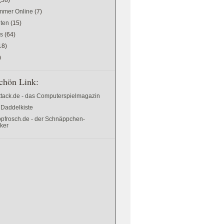
mer Online
(7)
ten
(15)
es
(64)
18)
)
chön Link:
ttack.de - das Computerspielmagazin
 Daddelkiste
pfrosch.de - der Schnäppchen-
cker