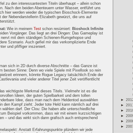
el zu den interessantesten Titeln überhaupt – allein schon
n. Nach den beiden Abenteuern unter Wasser, entführt uns
Auch hier werden wieder die typischen Bioschock-Elemente
der Nebendarstellerin Elizabeth gewürzt, die uns auf
terstützt.
hat:
Wie in meinem
Test
schon resümiert:
Bioshock Infinite
eiden Vorgänger. Das liegt an drei Dingen: Das Gameplay ist
 & nervt mit dem ständigen Schienen-Rumgehopse und
ere Szenario. Auch gefiel mir das verkomplizierte Ende
er und pfiffiger inszeniert.
man sich in 2D durch diverse Abschnitte – das Ganze ist
 im besten Sinne: Denn wo viele Spiele mit Pixellook so rein
spielzeit erinnern, könnte Rogue Legacy tatsächlich Ende der
stlevania und vieler anderer Titel jener Zeit veröffentlicht
das wichtigste Merkmal dieses Titels. Vielmehr ist es die
vollen Ideen, der guten Spielbarkeit und dem tollen
►
201
 wunderbare Idee, dass man nach dem Heldentod auswählen
in den Kampf zieht: Jeder tote Held kann nämlich auf drei
►
201
wählen darf. Der Clou: Die haben alle unterschiedliche
►
201
zum Beispiel vorkommen, dass wir mit einem kurzsichtigen
►
200
n – und das wirkt sich dann grafisch auch entsprechend
►
200
►
200
elaspekt: Anstatt Erfahrungspunkte plündern wir jede