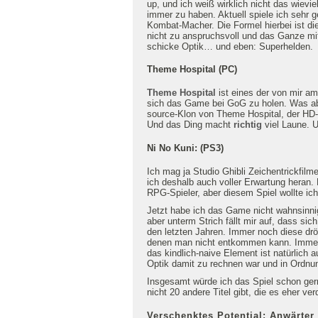
up, und ich weiß wirklich nicht das wievie
immer zu haben. Aktuell spiele ich sehr
Kombat-Macher. Die Formel hierbei ist di
nicht zu anspruchsvoll und das Ganze mit
schicke Optik… und eben: Superhelden.
Theme Hospital (PC)
Theme Hospital
ist eines der von mir am
sich das Game bei GoG zu holen. Was abe
source-Klon von Theme Hospital, der HD-
Und das Ding macht
richtig
viel Laune. U
Ni No Kuni: (PS3)
Ich mag ja Studio Ghibli Zeichentrickfil
ich deshalb auch voller Erwartung heran. 
RPG-Spieler, aber diesem Spiel wollte ic
Jetzt habe ich das Game nicht wahnsinnig 
aber unterm Strich fällt mir auf, dass si
den letzten Jahren. Immer noch diese d
denen man nicht entkommen kann. Immer
das kindlich-naive Element ist natürlich 
Optik damit zu rechnen war und in Ordnu
Insgesamt würde ich das Spiel schon gern
nicht 20 andere Titel gibt, die es eher ver
Verschenktes Potential: Anwärter