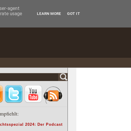
user-agent
erate usage
LEARN MORE
GOT IT
mpfiehlt:
chtsspezial 2024: Der Podcast