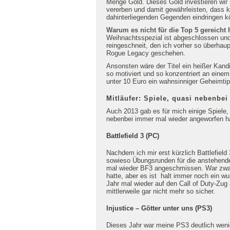
Menge Gold. Dieses Gold investieren wir 
vererben und damit gewährleisten, dass 
dahinterliegenden Gegenden eindringen k
Warum es nicht für die Top 5 gereicht 
Weihnachtsspezial ist abgeschlossen und
reingeschneit, den ich vorher so überhaup
Rogue Legacy geschehen.
Ansonsten wäre der Titel ein heißer Kand
so motiviert und so konzentriert an eine
unter 10 Euro ein wahnsinniger Geheimtip
Mitläufer: Spiele, quasi nebenbei
Auch 2013 gab es für mich einige Spiele, 
nebenbei immer mal wieder angeworfen h
Battlefield 3 (PC)
Nachdem ich mir erst kürzlich Battlefiel
sowieso Übungsrunden für die anstehend
mal wieder BF3 angeschmissen. War zwar
hatte, aber es ist halt immer noch ein w
Jahr mal wieder auf den Call of Duty-Zug 
mittlerweile gar nicht mehr so sicher.
Injustice – Götter unter uns (PS3)
Dieses Jahr war meine PS3 deutlich wenig