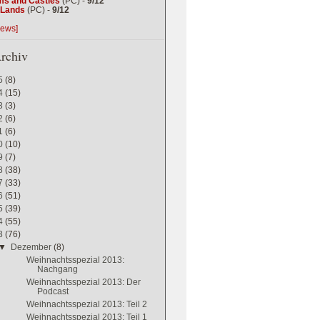
ms and Castles
(PC) -
9/12
g Lands
(PC) -
9/12
iews]
rchiv
5
(8)
4
(15)
3
(3)
2
(6)
1
(6)
0
(10)
9
(7)
8
(38)
7
(33)
6
(51)
5
(39)
4
(55)
3
(76)
▼
Dezember
(8)
Weihnachtsspezial 2013:
Nachgang
Weihnachtsspezial 2013: Der
Podcast
Weihnachtsspezial 2013: Teil 2
Weihnachtsspezial 2013: Teil 1