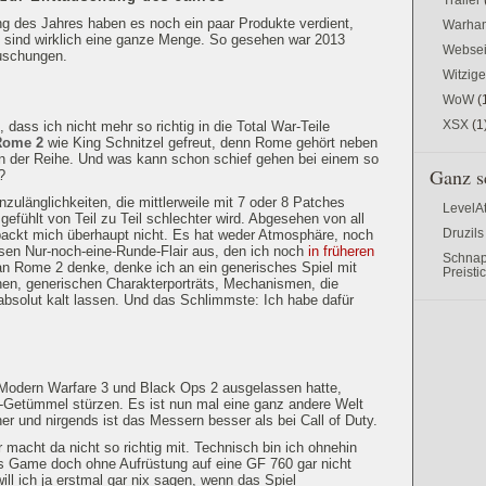
g des Jahres haben es noch ein paar Produkte verdient,
Warham
 sind wirklich eine ganze Menge. So gesehen war 2013
Websei
äuschungen.
Witzig
WoW
(
XSX
(1
dass ich nicht mehr so richtig in die Total War-Teile
Rome 2
wie King Schnitzel gefreut, denn Rome gehört neben
ln der Reihe. Und was kann schon schief gehen bei einem so
Ganz s
?
ulänglichkeiten, die mittlerweile mit 7 oder 8 Patches
LevelA
gefühlt von Teil zu Teil schlechter wird. Abgesehen von all
Druzils
ackt mich überhaupt nicht. Es hat weder Atmosphäre, noch
iesen Nur-noch-eine-Runde-Flair aus, den ich noch
in früheren
Schnap
an Rome 2 denke, denke ich an ein generisches Spiel mit
Preisti
nen, generischen Charakterporträts, Mechanismen, die
 absolut kalt lassen. Und das Schlimmste: Ich habe dafür
Modern Warfare 3 und Black Ops 2 ausgelassen hatte,
D-Getümmel stürzen. Es ist nun mal eine ganz andere Welt
icher und nirgends ist das Messern besser als bei Call of Duty.
r macht da nicht so richtig mit. Technisch bin ich ohnehin
as Game doch ohne Aufrüstung auf eine GF 760 gar nicht
ill ich ja erstmal gar nix sagen, wenn das Spiel