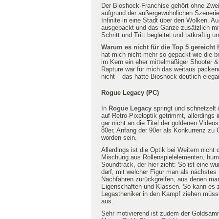
Der Bioshock-Franchise gehört ohne Zweif
aufgrund der außergewöhnlichen Szenerie
Infinite in eine Stadt über den Wolken. 
ausgepackt und das Ganze zusätzlich mit 
Schritt und Tritt begleitet und tatkräftig un
Warum es nicht für die Top 5 gereicht 
hat mich nicht mehr so gepackt wie die b
im Kern ein eher mittelmäßiger Shooter
Rapture war für mich das weitaus packend
nicht – das hatte Bioshock deutlich elegant
Rogue Legacy (PC)
In
Rogue Legacy
springt und schnetzelt 
auf Retro-Pixeloptik getrimmt, allerdings
gar nicht an die Titel der goldenen Video
80er, Anfang der 90er als Konkurrenz zu Ca
worden sein.
Allerdings ist die Optik bei Weitem nicht 
Mischung aus Rollenspielelementen, humor
Soundtrack, der hier zieht: So ist eine
darf, mit welcher Figur man als nächstes 
Nachfahren zurückgreifen, aus denen man 
Eigenschaften und Klassen. So kann es 
Legastheniker in den Kampf ziehen müsse
aus.
Sehr motivierend ist zudem der Goldsamm