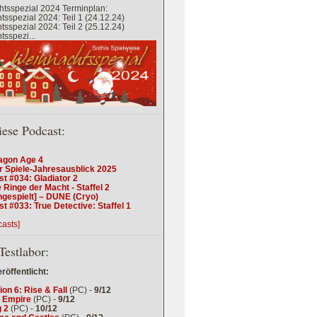
tsspezial 2024 Terminplan:
sspezial 2024: Teil 1 (24.12.24)
sspezial 2024: Teil 2 (25.12.24)
sspezi...
iese Podcast:
agon Age 4
r Spiele-Jahresausblick 2025
t #034: Gladiator 2
 Ringe der Macht - Staffel 2
ngespielt] – DUNE (Cryo)
t #033: True Detective: Staffel 1
casts]
Testlabor:
eröffentlicht:
tion 6: Rise & Fall
(PC) -
9/12
 Empire
(PC) -
9/12
 2
(PC) -
10/12