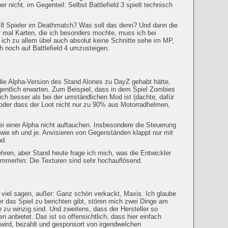
nicht, im Gegenteil: Selbst Battlefield 3 spielt technisch
8 Spieler im Deathmatch? Was soll das denn? Und dann die
 mal Karten, die ich besonders mochte, muss ich bei
 ich zu allem übel auch absolut keine Schnitte sehe im MP,
 noch auf Battlefield 4 umzusteigen.
die Alpha-Version des Stand Alones zu DayZ gehabt hätte,
gentlich erwarten. Zum Beispiel, dass in dem Spiel Zombies
ich besser als bei der umständlichen Mod ist (dachte, dafür
 oder dass der Loot nicht nur zu 90% aus Motorradhelmen,
ei einer Alpha nicht auftauchen. Insbesondere die Steuerung
wie eh und je. Anvisieren von Gegenständen klappt nur mit
nd.
hren, aber Stand heute frage ich mich, was die Entwickler
Immerhin: Die Texturen sind sehr hochauflösend.
t viel sagen, außer: Ganz schön verkackt, Maxis. Ich glaube
er das Spiel zu berichten gibt, stören mich zwei Dinge am
 zu winzig sind. Und zweitens, dass der Hersteller so
anbietet. Das ist so offensichtlich, dass hier einfach
t wird, bezahlt und gesponsort von irgendwelchen