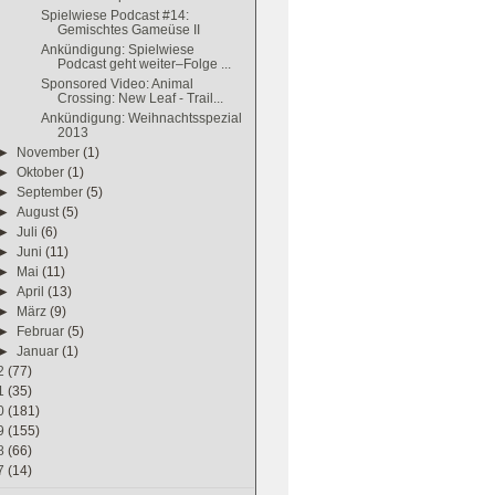
Spielwiese Podcast #14:
Gemischtes Gameüse II
Ankündigung: Spielwiese
Podcast geht weiter–Folge ...
Sponsored Video: Animal
Crossing: New Leaf - Trail...
Ankündigung: Weihnachtsspezial
2013
►
November
(1)
►
Oktober
(1)
►
September
(5)
►
August
(5)
►
Juli
(6)
►
Juni
(11)
►
Mai
(11)
►
April
(13)
►
März
(9)
►
Februar
(5)
►
Januar
(1)
2
(77)
1
(35)
0
(181)
9
(155)
8
(66)
7
(14)