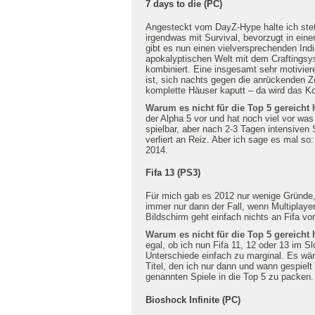
7 days to die (PC)
Angesteckt vom DayZ-Hype halte ich stet
irgendwas mit Survival, bevorzugt in ein
gibt es nun einen vielversprechenden Indi
apokalyptischen Welt mit dem Craftingsy
kombiniert. Eine insgesamt sehr motivier
ist, sich nachts gegen die anrückenden 
komplette Häuser kaputt – da wird das K
Warum es nicht für die Top 5 gereicht 
der Alpha 5 vor und hat noch viel vor was
spielbar, aber nach 2-3 Tagen intensiven 
verliert an Reiz. Aber ich sage es mal so
2014.
Fifa 13 (PS3)
Für mich gab es 2012 nur wenige Gründe
immer nur dann der Fall, wenn Multiplaye
Bildschirm geht einfach nichts an Fifa vor
Warum es nicht für die Top 5 gereicht 
egal, ob ich nun Fifa 11, 12 oder 13 im S
Unterschiede einfach zu marginal. Es wä
Titel, den ich nur dann und wann gespielt
genannten Spiele in die Top 5 zu packen.
Bioshock Infinite (PC)