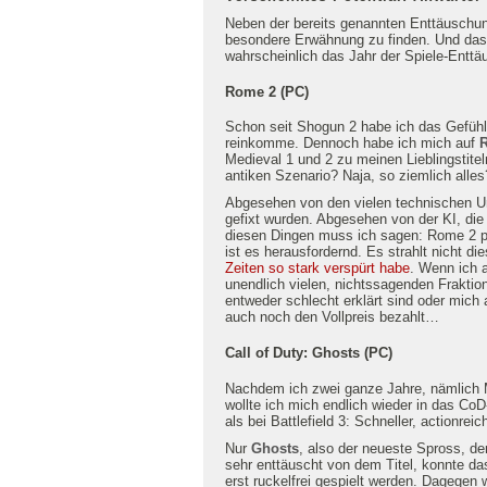
Neben der bereits genannten Enttäuschun
besondere Erwähnung zu finden. Und das
wahrscheinlich das Jahr der Spiele-Entt
Rome 2 (PC)
Schon seit Shogun 2 habe ich das Gefühl, 
reinkomme. Dennoch habe ich mich auf
Medieval 1 und 2 zu meinen Lieblingstite
antiken Szenario? Naja, so ziemlich alles
Abgesehen von den vielen technischen Unz
gefixt wurden. Abgesehen von der KI, die 
diesen Dingen muss ich sagen: Rome 2 p
ist es herausfordernd. Es strahlt nicht d
Zeiten so stark verspürt habe
. Wenn ich 
unendlich vielen, nichtssagenden Fraktio
entweder schlecht erklärt sind oder mich
auch noch den Vollpreis bezahlt…
Call of Duty: Ghosts (PC)
Nachdem ich zwei ganze Jahre, nämlich 
wollte ich mich endlich wieder in das Co
als bei Battlefield 3: Schneller, actionre
Nur
Ghosts
, also der neueste Spross, de
sehr enttäuscht von dem Titel, konnte d
erst ruckelfrei gespielt werden. Dagegen w