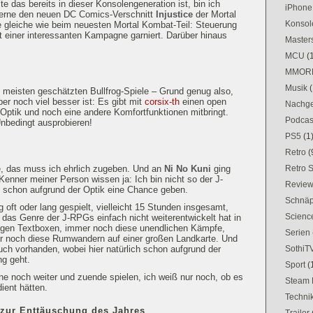
lte das bereits in dieser Konsolengeneration ist, bin ich
iPhone
 gerne den neuen DC Comics-Verschnitt
Injustice
der Mortal
Konsol
e gleiche wie beim neuesten Mortal Kombat-Teil: Steuerung
 einer interessanten Kampagne garniert. Darüber hinaus
Masters
MCU
(
MMOR
Musik
(
 meisten geschätzten Bullfrog-Spiele – Grund genug also,
r noch viel besser ist: Es gibt mit
corsix-th
einen open
Nachge
Optik und noch eine andere Komfortfunktionen mitbringt.
Podcas
nbedingt ausprobieren!
PS5
(1
Retro
(
Retro 
me, das muss ich ehrlich zugeben. Und an
Ni No Kuni
ging
Kenner meiner Person wissen ja: Ich bin nicht so der J-
Revie
h schon aufgrund der Optik eine Chance geben.
Schnä
oft oder lang gespielt, vielleicht 15 Stunden insgesamt,
Science
ch das Genre der J-RPGs einfach nicht weiterentwickelt hat in
rögen Textboxen, immer noch diese unendlichen Kämpfe,
Serien
 noch diese Rumwandern auf einer großen Landkarte. Und
SothiT
auch vorhanden, wobei hier natürlich schon aufgrund der
ng geht.
Sport
(
e noch weiter und zuende spielen, ich weiß nur noch, ob es
Steam 
dient hätten.
Techni
 zur Enttäuschung des Jahres
Trailer