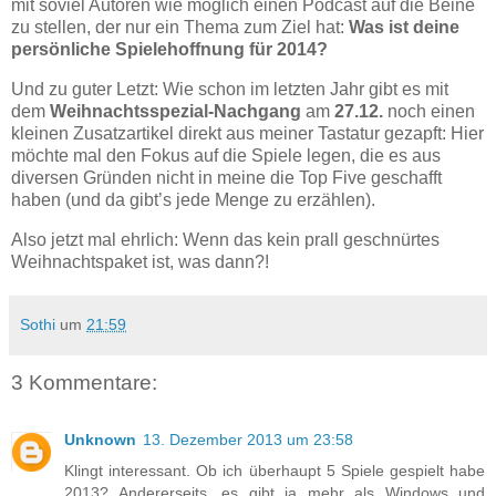
mit soviel Autoren wie möglich einen Podcast auf die Beine
zu stellen, der nur ein Thema zum Ziel hat:
Was ist deine
persönliche Spielehoffnung für 2014?
Und zu guter Letzt: Wie schon im letzten Jahr gibt es mit
dem
Weihnachtsspezial-Nachgang
am
27.12.
noch einen
kleinen Zusatzartikel direkt aus meiner Tastatur gezapft: Hier
möchte mal den Fokus auf die Spiele legen, die es aus
diversen Gründen nicht in meine die Top Five geschafft
haben (und da gibt’s jede Menge zu erzählen).
Also jetzt mal ehrlich: Wenn das kein prall geschnürtes
Weihnachtspaket ist, was dann?!
Sothi
um
21:59
3 Kommentare:
Unknown
13. Dezember 2013 um 23:58
Klingt interessant. Ob ich überhaupt 5 Spiele gespielt habe
2013? Andererseits, es gibt ja mehr als Windows und