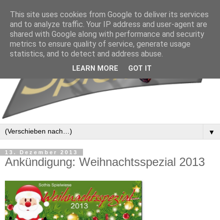
This site uses cookies from Google to deliver its services
and to analyze traffic. Your IP address and user-agent are
shared with Google along with performance and security
metrics to ensure quality of service, generate usage
statistics, and to detect and address abuse.
LEARN MORE
GOT IT
▼
13. Dezember 2013
Ankündigung: Weihnachtsspezial 2013