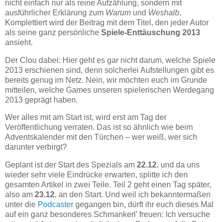
nicht einfach nur als reine Aufzählung, sondern mit
ausführlicher Erklärung zum
Warum
und
Weshalb
.
Komplettiert wird der Beitrag mit dem Titel, den jeder Autor
als seine ganz persönliche
Spiele-Enttäuschung 2013
ansieht.
Der Clou dabei: Hier geht es gar nicht darum, welche Spiele
2013 erschienen sind, denn solcherlei Aufstellungen gibt es
bereits genug im Netz. Nein, wir möchten euch im Grunde
mitteilen, welche Games unseren spielerischen Werdegang
2013 geprägt haben.
Wer alles mit am Start ist, wird erst am Tag der
Veröffentlichung verraten. Das ist so ähnlich wie beim
Adventskalender mit den Türchen – wer weiß, wer sich
darunter verbirgt?
Geplant ist der Start des Spezials am
22.12.
und da uns
wieder sehr viele Eindrücke erwarten, splitte ich den
gesamten Artikel in zwei Teile. Teil 2 geht einen Tag später,
also am
23.12.
an den Start. Und weil ich bekanntermaßen
unter die
Podcaster
gegangen bin, dürft ihr euch dieses Mal
auf ein ganz besonderes Schmankerl’ freuen: Ich versuche