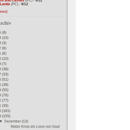
ms and Castles
(PC) -
9/12
g Lands
(PC) -
9/12
iews]
rchiv
5
(8)
4
(15)
3
(3)
2
(6)
1
(6)
0
(10)
9
(7)
8
(38)
7
(33)
6
(51)
5
(39)
4
(55)
3
(76)
2
(77)
1
(35)
0
(181)
9
(155)
▼
Dezember
(13)
Matze Knop als Loius von Gaal