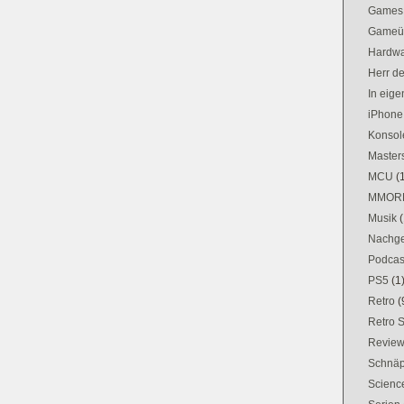
Games
Gameü
Hardw
Herr d
In eig
iPhone
Konsol
Masters
MCU
(
MMOR
Musik
(
Nachge
Podcas
PS5
(1
Retro
(
Retro 
Revie
Schnä
Science