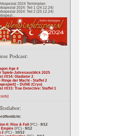
tsspezial 2024 Terminplan:
sspezial 2024: Teil 1 (24.12.24)
sspezial 2024: Teil 2 (25.12.24)
sspezi...
iese Podcast:
agon Age 4
r Spiele-Jahresausblick 2025
t #034: Gladiator 2
 Ringe der Macht - Staffel 2
ngespielt] – DUNE (Cryo)
t #033: True Detective: Staffel 1
casts]
Testlabor:
eröffentlicht:
tion 6: Rise & Fall
(PC) -
9/12
 Empire
(PC) -
9/12
 2
(PC) -
10/12