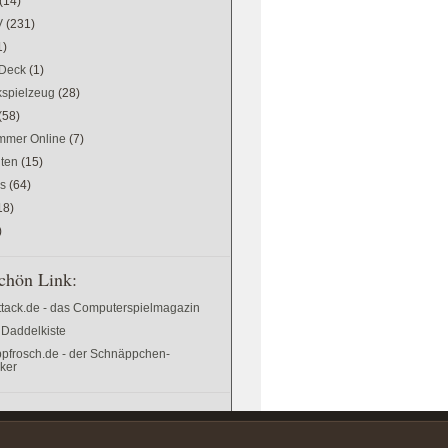
(14)
V
(231)
1)
Deck
(1)
kspielzeug
(28)
(58)
mer Online
(7)
ten
(15)
es
(64)
18)
)
chön Link:
ttack.de - das Computerspielmagazin
 Daddelkiste
pfrosch.de - der Schnäppchen-
cker