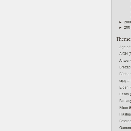
►
200
►
200
Themen
Age of
AION
(
Anwen
Brettsp
Bücher
crpg-ar
Elden 
Essay
Fantas
Filme
(
Flash
Fotorep
Gamer