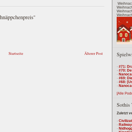
Weihnach
Weihnacht
Weihnacht
Weihnacht
hnäppchenpreis"
Spielw
Startseite
Älterer Post
·
#71: Dr
·
#70: De
·
Nanocas
·
#69: Die
·
#68: [U
·
Nanocas
[Alle Pod
Sothis 
Zuletzt v
·
Civiliza
·
Railway
·
Nidhogg