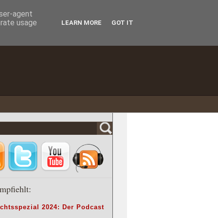
user-agent
erate usage
LEARN MORE
GOT IT
mpfiehlt:
chtsspezial 2024: Der Podcast