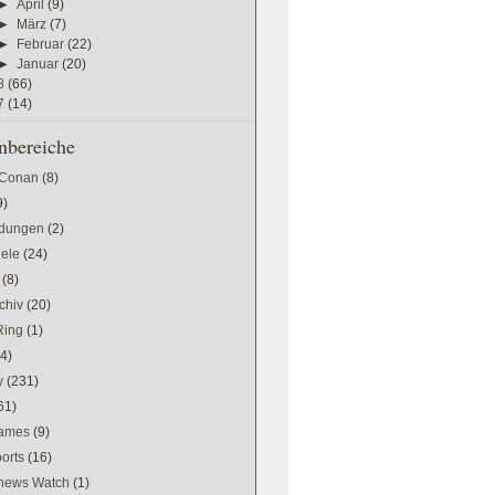
►
April
(9)
►
März
(7)
►
Februar
(22)
►
Januar
(20)
8
(66)
7
(14)
bereiche
 Conan
(8)
9)
dungen
(2)
iele
(24)
(8)
chiv
(20)
Ring
(1)
(4)
y
(231)
61)
games
(9)
orts
(16)
news Watch
(1)