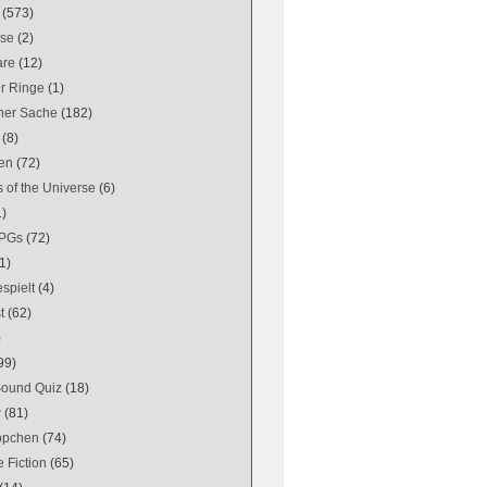
(573)
se
(2)
are
(12)
er Ringe
(1)
ener Sache
(182)
(8)
en
(72)
 of the Universe
(6)
1)
PGs
(72)
1)
spielt
(4)
t
(62)
)
99)
Sound Quiz
(18)
w
(81)
ppchen
(74)
 Fiction
(65)