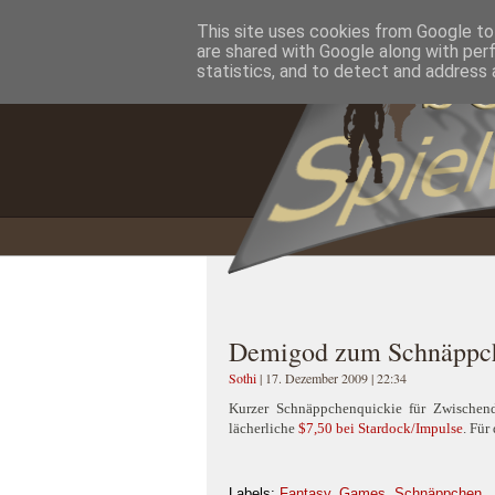
This site uses cookies from Google to 
Home
Impressum
Datenschutzererklärung
are shared with Google along with per
statistics, and to detect and address 
Demigod zum Schnäppch
Sothi
| 17. Dezember 2009 | 22:34
Kurzer Schnäppchenquickie für Zwischen
lächerliche
$7,50 bei Stardock/Impulse
. Für
Labels:
Fantasy
,
Games
,
Schnäppchen