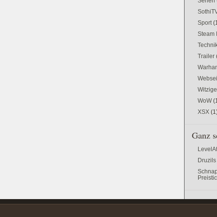
Serien
SothiT
Sport
(
Steam 
Techni
Trailer
Warham
Websei
Witzig
WoW
(
XSX
(1
Ganz s
LevelA
Druzils
Schnap
Preisti