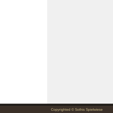
Copyrighted ©
Sothis Spielwiese