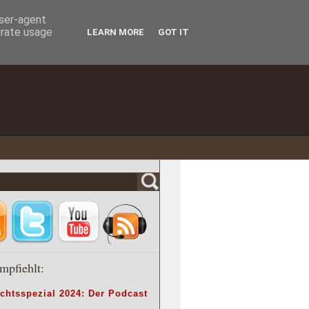
user-agent
erate usage
LEARN MORE
GOT IT
mpfiehlt:
chtsspezial 2024: Der Podcast