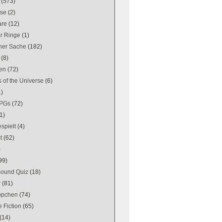
(573)
se
(2)
are
(12)
er Ringe
(1)
ener Sache
(182)
(8)
en
(72)
 of the Universe
(6)
1)
PGs
(72)
1)
spielt
(4)
t
(62)
)
99)
Sound Quiz
(18)
w
(81)
ppchen
(74)
 Fiction
(65)
(14)