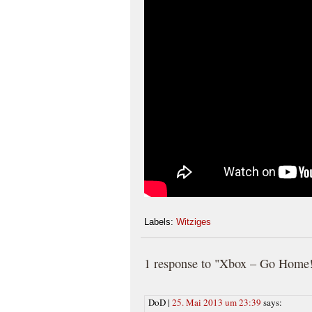
Labels:
Witziges
1 response to "Xbox – Go Home
DoD |
25. Mai 2013 um 23:39
says: