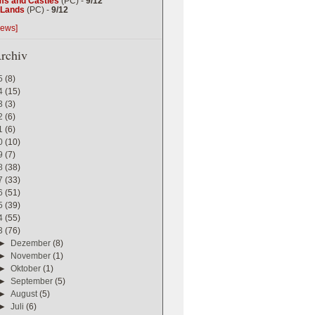
ms and Castles
(PC) -
9/12
g Lands
(PC) -
9/12
iews]
rchiv
5
(8)
4
(15)
3
(3)
2
(6)
1
(6)
0
(10)
9
(7)
8
(38)
7
(33)
6
(51)
5
(39)
4
(55)
3
(76)
►
Dezember
(8)
►
November
(1)
►
Oktober
(1)
►
September
(5)
►
August
(5)
►
Juli
(6)