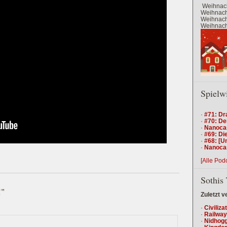
Weihnach
Weihnacht
Weihnacht
Weihnacht
Spielw
·
#71: Dr
·
#70: De
·
Nanocas
·
#69: Die
·
#68: [U
·
Nanocas
[Alle Pod
Sothis 
!"
Zuletzt v
·
Civiliza
·
Railway
·
Nidhogg