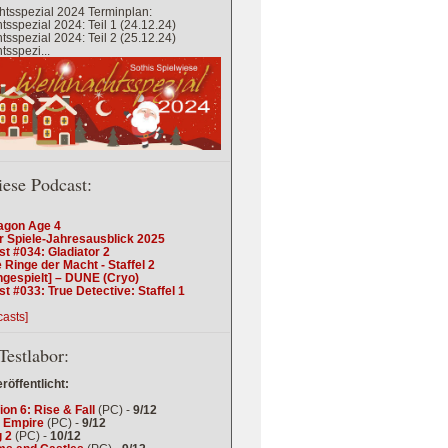
tsspezial 2024 Terminplan:
sspezial 2024: Teil 1 (24.12.24)
sspezial 2024: Teil 2 (25.12.24)
sspezi...
iese Podcast:
agon Age 4
r Spiele-Jahresausblick 2025
t #034: Gladiator 2
 Ringe der Macht - Staffel 2
ngespielt] – DUNE (Cryo)
t #033: True Detective: Staffel 1
casts]
Testlabor:
eröffentlicht:
tion 6: Rise & Fall
(PC) -
9/12
 Empire
(PC) -
9/12
 2
(PC) -
10/12