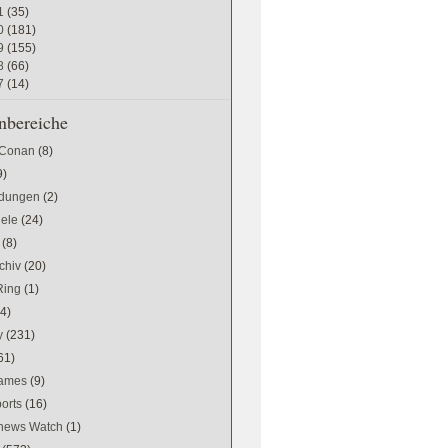
1
(35)
0
(181)
9
(155)
8
(66)
7
(14)
bereiche
 Conan
(8)
9)
dungen
(2)
iele
(24)
(8)
chiv
(20)
Ring
(1)
(4)
y
(231)
61)
games
(9)
orts
(16)
news Watch
(1)