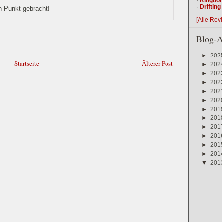
·
Kingdo
·
Driftin
n Punkt gebracht!
[Alle Rev
Blog-A
►
202
Startseite
Älterer Post
►
202
►
202
►
202
►
202
►
202
►
201
►
201
►
201
►
201
►
201
►
201
▼
201