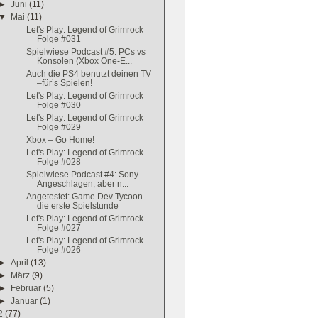
►
Juni
(11)
▼
Mai
(11)
Let's Play: Legend of Grimrock
Folge #031
Spielwiese Podcast #5: PCs vs
Konsolen (Xbox One-E...
Auch die PS4 benutzt deinen TV
–für’s Spielen!
Let's Play: Legend of Grimrock
Folge #030
Let's Play: Legend of Grimrock
Folge #029
Xbox – Go Home!
Let's Play: Legend of Grimrock
Folge #028
Spielwiese Podcast #4: Sony -
Angeschlagen, aber n...
Angetestet: Game Dev Tycoon -
die erste Spielstunde
Let's Play: Legend of Grimrock
Folge #027
Let's Play: Legend of Grimrock
Folge #026
►
April
(13)
►
März
(9)
►
Februar
(5)
►
Januar
(1)
2
(77)