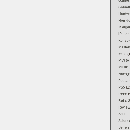
Games
Gameü
Hardw
Herr d
In eig
iPhone
Konsol
Masters
MCU
(
MMOR
Musik
(
Nachge
Podcas
PS5
(1
Retro
(
Retro 
Revie
Schnä
Science
Serien