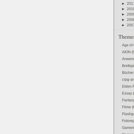
►
201
►
201
►
200
►
200
►
200
Themen
Age of
AION
(
Anwen
Brettsp
Bücher
crpg-ar
Elden 
Essay
Fantas
Filme
(
Flash
Fotorep
Gamer