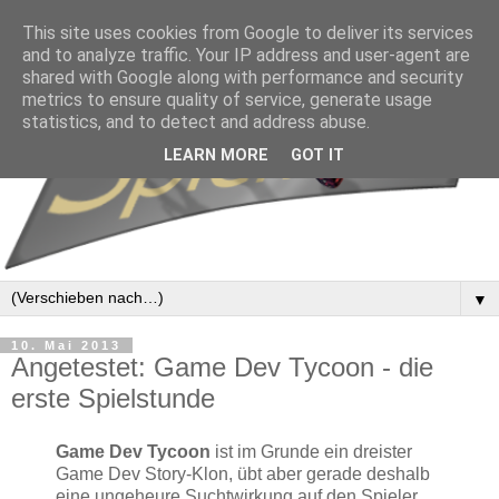
This site uses cookies from Google to deliver its services
and to analyze traffic. Your IP address and user-agent are
shared with Google along with performance and security
metrics to ensure quality of service, generate usage
statistics, and to detect and address abuse.
LEARN MORE
GOT IT
▼
10. Mai 2013
Angetestet: Game Dev Tycoon - die
erste Spielstunde
Game Dev Tycoon
ist im Grunde ein dreister
Game Dev Story-Klon, übt aber gerade deshalb
eine ungeheure Suchtwirkung auf den Spieler