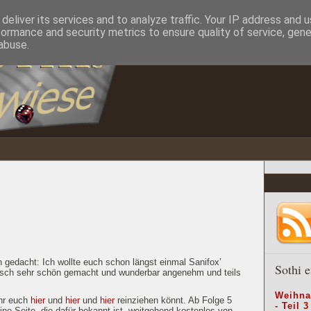
deliver its services and to analyze traffic. Your IP address and 
formance and security metrics to ensure quality of service, gen
abuse.
 gedacht: Ich wollte euch schon längst einmal Sanifox’
Sothi e
nisch sehr schön gemacht und wunderbar angenehm und teils
Weihna
ihr euch
hier
und
hier
und
hier
reinziehen könnt. Ab Folge 5
- Teil 3
 eine Seite, die dafür bekannt ist, weitgehend kostenlos von