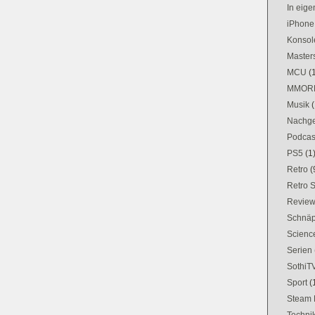
In eig
iPhone
Konsol
Masters
MCU
(
MMOR
Musik
(
Nachge
Podcas
PS5
(1
Retro
(
Retro 
Revie
Schnä
Science
Serien
SothiT
Sport
(
Steam 
Techni