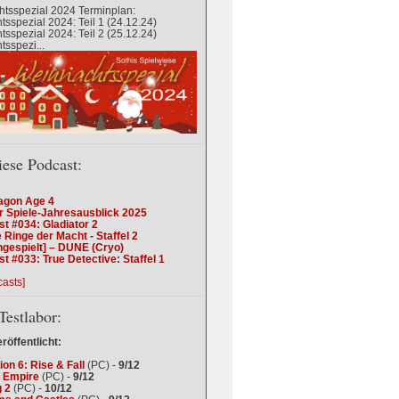
tsspezial 2024 Terminplan:
sspezial 2024: Teil 1 (24.12.24)
sspezial 2024: Teil 2 (25.12.24)
sspezi...
iese Podcast:
agon Age 4
r Spiele-Jahresausblick 2025
t #034: Gladiator 2
 Ringe der Macht - Staffel 2
ngespielt] – DUNE (Cryo)
t #033: True Detective: Staffel 1
casts]
Testlabor:
eröffentlicht:
tion 6: Rise & Fall
(PC) -
9/12
 Empire
(PC) -
9/12
 2
(PC) -
10/12