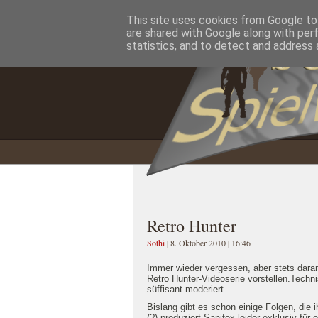
This site uses cookies from Google to 
Home
Impressum
Datenschutzererklärung
are shared with Google along with per
statistics, and to detect and address 
Retro Hunter
Sothi
| 8. Oktober 2010 | 16:46
Immer wieder vergessen, aber stets daran
Retro Hunter-Videoserie vorstellen.Tech
süffisant moderiert.
Bislang gibt es schon einige Folgen, die 
(?) produziert Sanifox leider exklusiv für