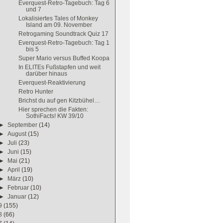
Everquest-Retro-Tagebuch: Tag 6
und 7
Lokalisiertes Tales of Monkey
Island am 09. November
Retrogaming Soundtrack Quiz 17
Everquest-Retro-Tagebuch: Tag 1
bis 5
Super Mario versus Buffed Koopa
In ELITEs Fußstapfen und weit
darüber hinaus
Everquest-Reaktivierung
Retro Hunter
Brichst du auf gen Kitzbühel…
Hier sprechen die Fakten:
SothiFacts! KW 39/10
►
September
(14)
►
August
(15)
►
Juli
(23)
►
Juni
(15)
►
Mai
(21)
►
April
(19)
►
März
(10)
►
Februar
(10)
►
Januar
(12)
9
(155)
8
(66)