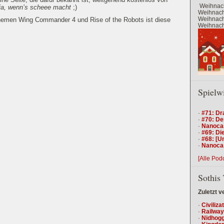
Weihnach
ja, wenn’s scheee macht
;)
Weihnacht
Weihnacht
 Themen Wing Commander 4 und Rise of the Robots ist diese
Weihnacht
Spielw
·
#71: Dr
·
#70: De
·
Nanocas
·
#69: Die
·
#68: [U
·
Nanocas
[Alle Pod
Sothis 
Zuletzt v
·
Civiliza
·
Railway
·
Nidhogg