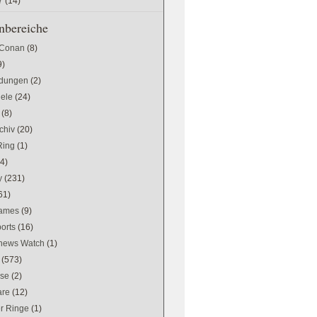
7
(14)
bereiche
 Conan
(8)
9)
dungen
(2)
iele
(24)
(8)
chiv
(20)
Ring
(1)
(4)
y
(231)
61)
games
(9)
orts
(16)
news Watch
(1)
(573)
se
(2)
are
(12)
er Ringe
(1)