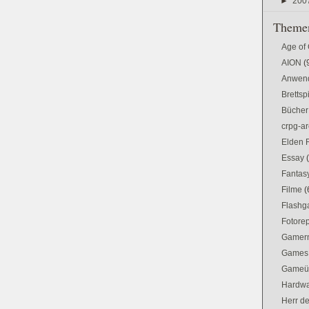
►
200
Themen
Age of
AION
(
Anwen
Brettsp
Bücher
crpg-ar
Elden 
Essay
Fantas
Filme
(
Flash
Fotorep
Gamer
Games
Gameü
Hardw
Herr d