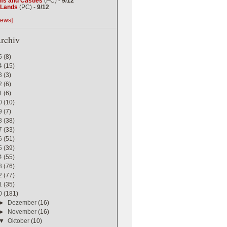
ms and Castles
(PC) -
9/12
g Lands
(PC) -
9/12
iews]
rchiv
5
(8)
4
(15)
3
(3)
2
(6)
1
(6)
0
(10)
9
(7)
8
(38)
7
(33)
6
(51)
5
(39)
4
(55)
3
(76)
2
(77)
1
(35)
0
(181)
►
Dezember
(16)
►
November
(16)
▼
Oktober
(10)