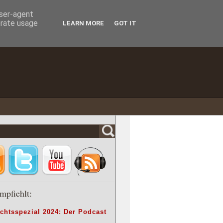
user-agent
erate usage
LEARN MORE
GOT IT
mpfiehlt:
chtsspezial 2024: Der Podcast