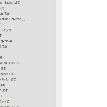
ener Sache
(182)
(8)
en
(72)
 of the Universe
(6)
1)
PGs
(72)
1)
spielt
(4)
t
(62)
)
99)
Sound Quiz
(18)
w
(81)
ppchen
(74)
 Fiction
(65)
(14)
V
(231)
1)
Deck
(1)
kspielzeug
(28)