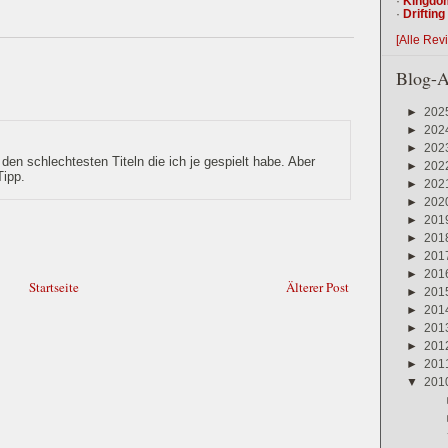
·
Kingdo
·
Driftin
[Alle Rev
Blog-A
►
202
►
202
►
202
den schlechtesten Titeln die ich je gespielt habe. Aber
►
202
Tipp.
►
202
►
202
►
201
►
201
►
201
►
201
Startseite
Älterer Post
►
201
►
201
►
201
►
201
►
201
▼
201