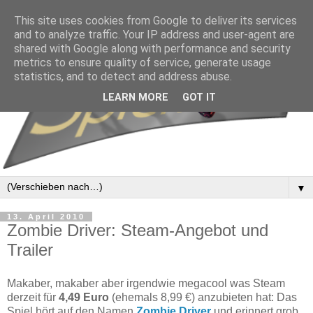
This site uses cookies from Google to deliver its services
and to analyze traffic. Your IP address and user-agent are
shared with Google along with performance and security
metrics to ensure quality of service, generate usage
statistics, and to detect and address abuse.
LEARN MORE
GOT IT
▼
13. April 2010
Zombie Driver: Steam-Angebot und
Trailer
Makaber, makaber aber irgendwie megacool was Steam
derzeit für
4,49 Euro
(ehemals 8,99 €) anzubieten hat: Das
Spiel hört auf den Namen
Zombie Driver
und erinnert grob