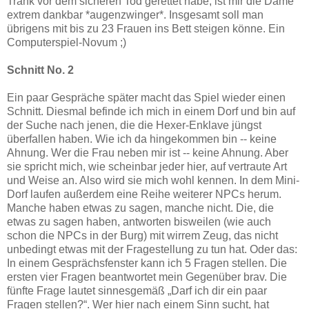
Trank vor dem sicheren Tod gerettet habe, ist mir die Dame
extrem dankbar *augenzwinger*. Insgesamt soll man
übrigens mit bis zu 23 Frauen ins Bett steigen könne. Ein
Computerspiel-Novum ;)
Schnitt No. 2
Ein paar Gespräche später macht das Spiel wieder einen
Schnitt. Diesmal befinde ich mich in einem Dorf und bin auf
der Suche nach jenen, die die Hexer-Enklave jüngst
überfallen haben. Wie ich da hingekommen bin -- keine
Ahnung. Wer die Frau neben mir ist -- keine Ahnung. Aber
sie spricht mich, wie scheinbar jeder hier, auf vertraute Art
und Weise an. Also wird sie mich wohl kennen. In dem Mini-
Dorf laufen außerdem eine Reihe weiterer NPCs herum.
Manche haben etwas zu sagen, manche nicht. Die, die
etwas zu sagen haben, antworten bisweilen (wie auch
schon die NPCs in der Burg) mit wirrem Zeug, das nicht
unbedingt etwas mit der Fragestellung zu tun hat. Oder das:
In einem Gesprächsfenster kann ich 5 Fragen stellen. Die
ersten vier Fragen beantwortet mein Gegenüber brav. Die
fünfte Frage lautet sinnesgemäß „Darf ich dir ein paar
Fragen stellen?“. Wer hier nach einem Sinn sucht, hat