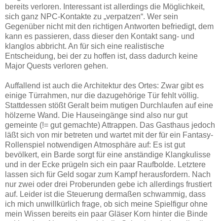
bereits verloren. Interessant ist allerdings die Möglichkeit,
sich ganz NPC-Kontakte zu „verpatzen“. Wer sein
Gegenüber nicht mit den richtigen Antworten befriedigt, dem
kann es passieren, dass dieser den Kontakt sang- und
klanglos abbricht. An für sich eine realistische
Entscheidung, bei der zu hoffen ist, dass dadurch keine
Major Quests verloren gehen.
Auffallend ist auch die Architektur des Ortes: Zwar gibt es
einige Türrahmen, nur die dazugehörige Tür fehlt völlig.
Stattdessen stößt Geralt beim mutigen Durchlaufen auf eine
hölzerne Wand. Die Hauseingänge sind also nur gut
gemeinte (!= gut gemachte) Attrappen. Das Gasthaus jedoch
läßt sich von mir betreten und wartet mit der für ein Fantasy-
Rollenspiel notwendigen Atmosphäre auf: Es ist gut
bevölkert, ein Barde sorgt für eine anständige Klangkulisse
und in der Ecke prügeln sich ein paar Raufbolde. Letztere
lassen sich für Geld sogar zum Kampf herausfordern. Nach
nur zwei oder drei Proberunden gebe ich allerdings frustiert
auf. Leider ist die Steuerung dermaßen schwammig, dass
ich mich unwillkürlich frage, ob sich meine Spielfigur ohne
mein Wissen bereits ein paar Gläser Korn hinter die Binde