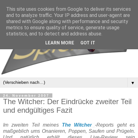
This site uses cookies from Google to deliver its services
and to analyze traffic. Your IP address and user-agent are
shared with Google along with performance and security
metrics to ensure quality of service, generate usage
statistics, and to detect and address abuse.
LEARN MORE
GOT IT
▼
24. November 2007
The Witcher: Der Eindrücke zweiter Teil
und endgültiges Fazit
Im zweiten Teil meines
The Witcher
-Reports geht es
maßgeblich ums Onanieren, Poppen, Saufen und Prügeln.
Und natürlich erhält dieses Live-Review sein