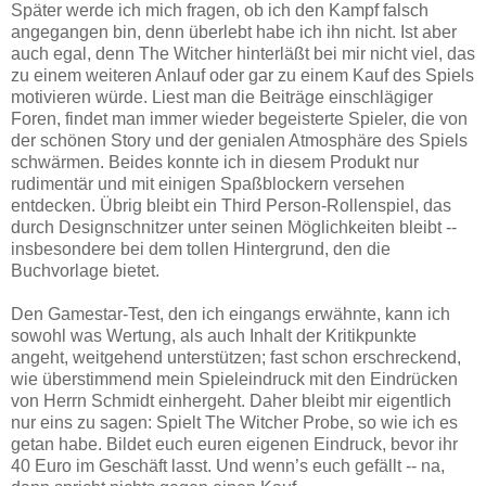
Später werde ich mich fragen, ob ich den Kampf falsch
angegangen bin, denn überlebt habe ich ihn nicht. Ist aber
auch egal, denn The Witcher hinterläßt bei mir nicht viel, das
zu einem weiteren Anlauf oder gar zu einem Kauf des Spiels
motivieren würde. Liest man die Beiträge einschlägiger
Foren, findet man immer wieder begeisterte Spieler, die von
der schönen Story und der genialen Atmosphäre des Spiels
schwärmen. Beides konnte ich in diesem Produkt nur
rudimentär und mit einigen Spaßblockern versehen
entdecken. Übrig bleibt ein Third Person-Rollenspiel, das
durch Designschnitzer unter seinen Möglichkeiten bleibt --
insbesondere bei dem tollen Hintergrund, den die
Buchvorlage bietet.
Den Gamestar-Test, den ich eingangs erwähnte, kann ich
sowohl was Wertung, als auch Inhalt der Kritikpunkte
angeht, weitgehend unterstützen; fast schon erschreckend,
wie überstimmend mein Spieleindruck mit den Eindrücken
von Herrn Schmidt einhergeht. Daher bleibt mir eigentlich
nur eins zu sagen: Spielt The Witcher Probe, so wie ich es
getan habe. Bildet euch euren eigenen Eindruck, bevor ihr
40 Euro im Geschäft lasst. Und wenn’s euch gefällt -- na,