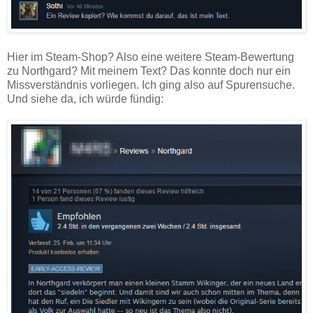
Hier im Steam-Shop? Also eine weitere Steam-Bewertung
zu Northgard? Mit meinem Text? Das konnte doch nur ein
Missverständnis vorliegen. Ich ging also auf Spurensuche.
Und siehe da, ich würde fündig: