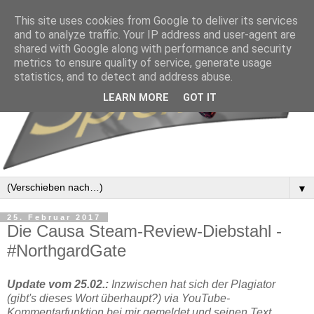
This site uses cookies from Google to deliver its services
and to analyze traffic. Your IP address and user-agent are
shared with Google along with performance and security
metrics to ensure quality of service, generate usage
statistics, and to detect and address abuse.
LEARN MORE
GOT IT
▼
25. Februar 2017
Die Causa Steam-Review-Diebstahl -
#NorthgardGate
Update vom 25.02.:
Inzwischen hat sich der Plagiator
(gibt's dieses Wort überhaupt?) via YouTube-
Kommentarfunktion bei mir gemeldet und seinen Text