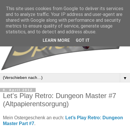
This site uses cookies from Google to deliver its services
and to analyze traffic. Your IP address and user-agent are
shared with Google along with performance and security
metrics to ensure quality of service, generate usage
statistics, and to detect and address abuse.
LEARN MORE
GOT IT
▼
8. April 2012
Let's Play Retro: Dungeon Master #7
(Altpapierentsorgung)
Mein Ostergeschenk an euch:
Let’s Play Retro: Dungeon
Master Part #7
.