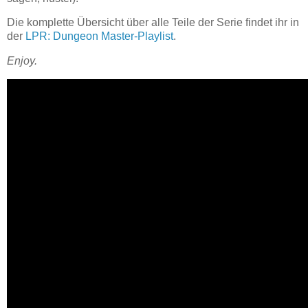
Die komplette Übersicht über alle Teile der Serie findet ihr in
der
LPR: Dungeon Master-Playlist
.
Enjoy.