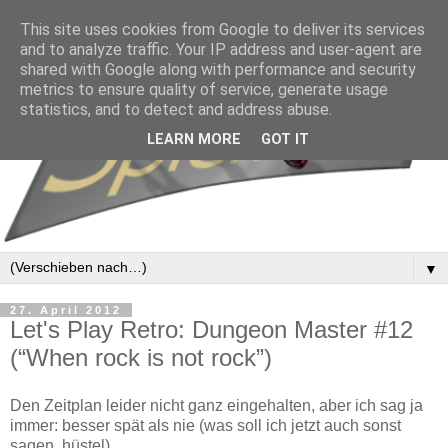
This site uses cookies from Google to deliver its services
and to analyze traffic. Your IP address and user-agent are
shared with Google along with performance and security
metrics to ensure quality of service, generate usage
statistics, and to detect and address abuse.
LEARN MORE
GOT IT
▼
27. April 2012
Let's Play Retro: Dungeon Master #12
(“When rock is not rock”)
Den Zeitplan leider nicht ganz eingehalten, aber ich sag ja
immer: besser spät als nie (was soll ich jetzt auch sonst
sagen, hüstel).