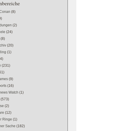
bereiche
 Conan
(8)
9)
dungen
(2)
iele
(24)
(8)
chiv
(20)
Ring
(1)
(4)
y
(231)
61)
games
(9)
orts
(16)
news Watch
(1)
(573)
se
(2)
are
(12)
er Ringe
(1)
ener Sache
(182)