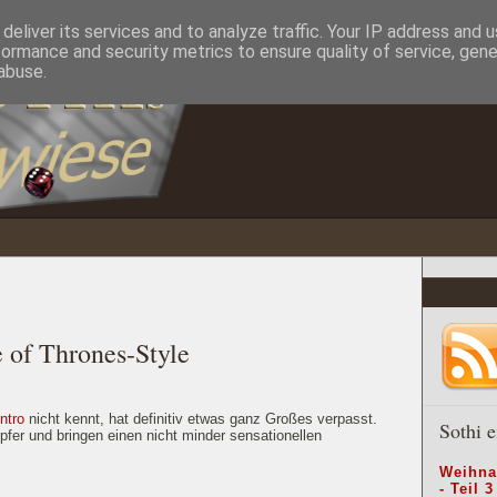
deliver its services and to analyze traffic. Your IP address and 
formance and security metrics to ensure quality of service, gen
abuse.
 of Thrones-Style
ntro
nicht kennt, hat definitiv etwas ganz Großes verpasst.
Sothi e
fer und bringen einen nicht minder sensationellen
Weihna
- Teil 3