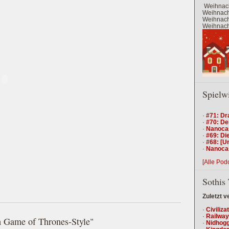
Weihnach
Weihnacht
Weihnacht
Weihnacht
Spielw
·
#71: Dr
·
#70: De
·
Nanocas
·
#69: Die
·
#68: [U
·
Nanocas
[Alle Pod
Sothis 
Zuletzt v
·
Civiliza
·
Railway
m Game of Thrones-Style"
·
Nidhogg