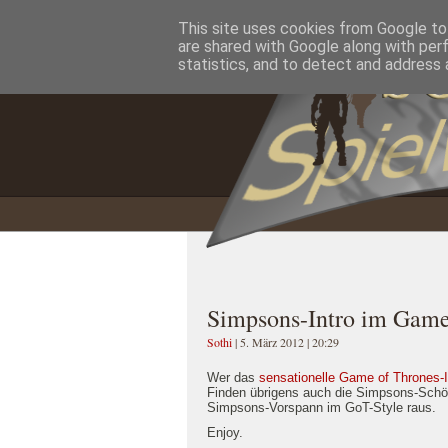
This site uses cookies from Google to 
Home
Impressum
Datenschutzererklärung
are shared with Google along with per
statistics, and to detect and address 
Simpsons-Intro im Game
Sothi
| 5. März 2012 | 20:29
Wer das
sensationelle Game of Thrones-I
Finden übrigens auch die Simpsons-Schöp
Simpsons-Vorspann im GoT-Style raus.
Enjoy.