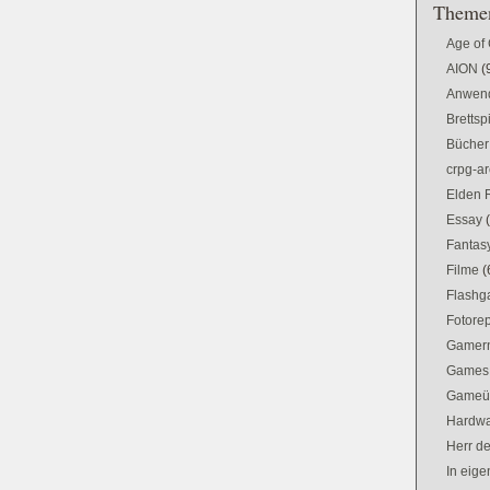
Themen
Age of
AION
(
Anwen
Brettsp
Bücher
crpg-ar
Elden 
Essay
Fantas
Filme
(
Flash
Fotorep
Gamer
Games
Gameü
Hardw
Herr d
In eig