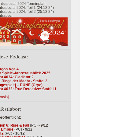
tsspezial 2024 Terminplan:
sspezial 2024: Teil 1 (24.12.24)
sspezial 2024: Teil 2 (25.12.24)
sspezi...
iese Podcast:
agon Age 4
r Spiele-Jahresausblick 2025
t #034: Gladiator 2
 Ringe der Macht - Staffel 2
ngespielt] – DUNE (Cryo)
t #033: True Detective: Staffel 1
casts]
Testlabor:
eröffentlicht:
tion 6: Rise & Fall
(PC) -
9/12
 Empire
(PC) -
9/12
 2
(PC) -
10/12