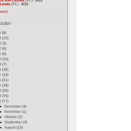
ms and Castles
(PC) -
9/12
g Lands
(PC) -
9/12
iews]
rchiv
5
(8)
4
(15)
3
(3)
2
(6)
1
(6)
0
(10)
9
(7)
8
(38)
7
(33)
6
(51)
5
(39)
4
(55)
3
(76)
2
(77)
►
Dezember
(4)
►
November
(1)
►
Oktober
(2)
►
September
(3)
►
August
(13)