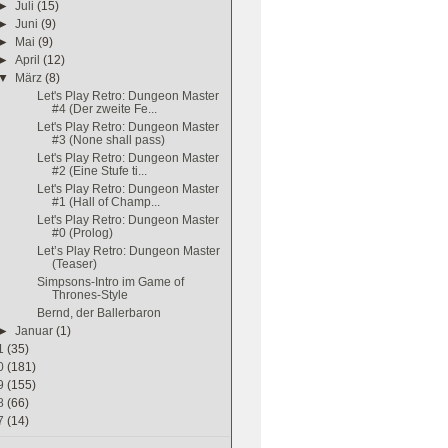
►
Juli
(15)
►
Juni
(9)
►
Mai
(9)
►
April
(12)
▼
März
(8)
Let's Play Retro: Dungeon Master
#4 (Der zweite Fe...
Let's Play Retro: Dungeon Master
#3 (None shall pass)
Let's Play Retro: Dungeon Master
#2 (Eine Stufe ti...
Let's Play Retro: Dungeon Master
#1 (Hall of Champ...
Let's Play Retro: Dungeon Master
#0 (Prolog)
Let’s Play Retro: Dungeon Master
(Teaser)
Simpsons-Intro im Game of
Thrones-Style
Bernd, der Ballerbaron
►
Januar
(1)
1
(35)
0
(181)
9
(155)
8
(66)
7
(14)