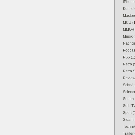
iPhone
Konsol
Masters
MCU
(
MMOR
Musik
(
Nachge
Podcas
PS5
(1
Retro
(
Retro 
Revie
Schnä
Science
Serien
SothiT
Sport
(
Steam 
Techni
Trailer