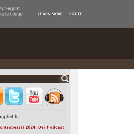
user-agent
erate usage
LEARN MORE
GOT IT
mpfiehlt:
chtsspezial 2024: Der Podcast