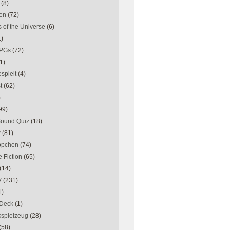
(8)
en
(72)
 of the Universe
(6)
1)
PGs
(72)
1)
spielt
(4)
t
(62)
)
99)
Sound Quiz
(18)
w
(81)
ppchen
(74)
 Fiction
(65)
(14)
V
(231)
1)
Deck
(1)
kspielzeug
(28)
(58)