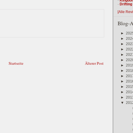
·
Kingdo
·
Driftin
[Alle Rev
Blog-A
►
202
►
202
►
202
►
202
►
202
►
202
Startseite
Älterer Post
►
201
►
201
►
201
►
201
►
201
►
201
►
201
▼
201