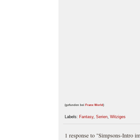
(gefunden bei
Franx World
)
Labels:
Fantasy
,
Serien
,
Witziges
1 response to "Simpsons-Intro i