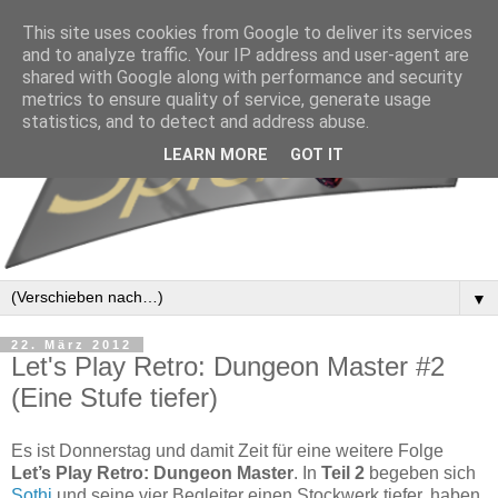
This site uses cookies from Google to deliver its services
and to analyze traffic. Your IP address and user-agent are
shared with Google along with performance and security
metrics to ensure quality of service, generate usage
statistics, and to detect and address abuse.
LEARN MORE
GOT IT
▼
22. März 2012
Let's Play Retro: Dungeon Master #2
(Eine Stufe tiefer)
Es ist Donnerstag und damit Zeit für eine weitere Folge
Let’s Play Retro: Dungeon Master
. In
Teil 2
begeben sich
Sothi
und seine vier Begleiter einen Stockwerk tiefer, haben