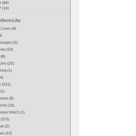
8
(66)
7
(14)
bereiche
 Conan
(8)
9)
dungen
(2)
iele
(24)
(8)
chiv
(20)
Ring
(1)
(4)
y
(231)
61)
games
(9)
orts
(16)
news Watch
(1)
(573)
se
(2)
are
(12)