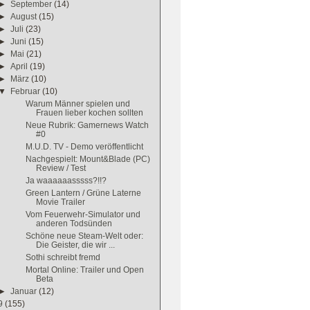
►
September
(14)
►
August
(15)
►
Juli
(23)
►
Juni
(15)
►
Mai
(21)
►
April
(19)
►
März
(10)
▼
Februar
(10)
Warum Männer spielen und
Frauen lieber kochen sollten
Neue Rubrik: Gamernews Watch
#0
M.U.D. TV - Demo veröffentlicht
Nachgespielt: Mount&Blade (PC)
Review / Test
Ja waaaaaasssss?!!?
Green Lantern / Grüne Laterne
Movie Trailer
Vom Feuerwehr-Simulator und
anderen Todsünden
Schöne neue Steam-Welt oder:
Die Geister, die wir ...
Sothi schreibt fremd
Mortal Online: Trailer und Open
Beta
►
Januar
(12)
9
(155)