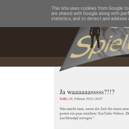
This site uses cookies from Google to 
Home
Impressum
Datenschutzererklärung
are shared with Google along with per
statistics, and to detect and address 
Ja waaaaaasssss?!!?
Sothi
| 16. Februar 2010 | 20:07
Was macht man, wenn die Zeit für einen ans
postet ein paar sinnfreie YouTube-Videos. D
Lachkrampf anregen”
.