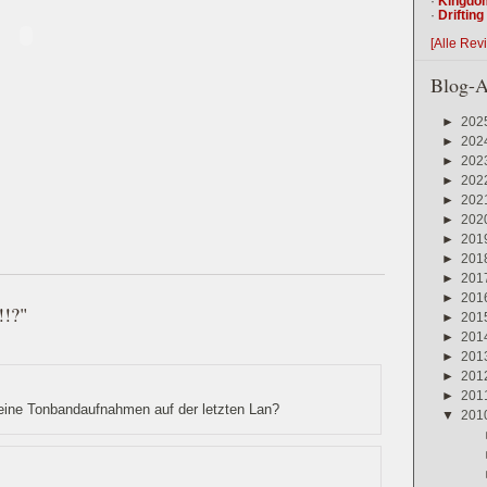
·
Kingdo
·
Driftin
[Alle Rev
Blog-A
►
202
►
202
►
202
►
202
►
202
►
202
►
201
►
201
►
201
►
201
!!?"
►
201
►
201
►
201
►
201
►
201
keine Tonbandaufnahmen auf der letzten Lan?
▼
201