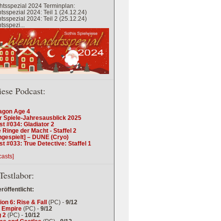
tsspezial 2024 Terminplan:
sspezial 2024: Teil 1 (24.12.24)
sspezial 2024: Teil 2 (25.12.24)
sspezi...
iese Podcast:
agon Age 4
r Spiele-Jahresausblick 2025
t #034: Gladiator 2
 Ringe der Macht - Staffel 2
ngespielt] – DUNE (Cryo)
t #033: True Detective: Staffel 1
casts]
Testlabor:
eröffentlicht:
tion 6: Rise & Fall
(PC) -
9/12
 Empire
(PC) -
9/12
 2
(PC) -
10/12