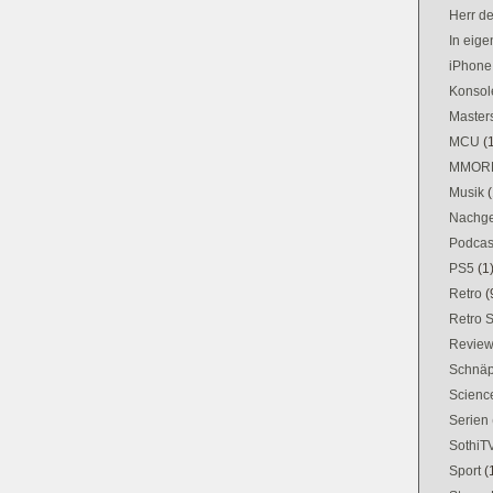
Herr d
In eig
iPhone
Konsol
Masters
MCU
(
MMOR
Musik
(
Nachge
Podcas
PS5
(1
Retro
(
Retro 
Revie
Schnä
Science
Serien
SothiT
Sport
(