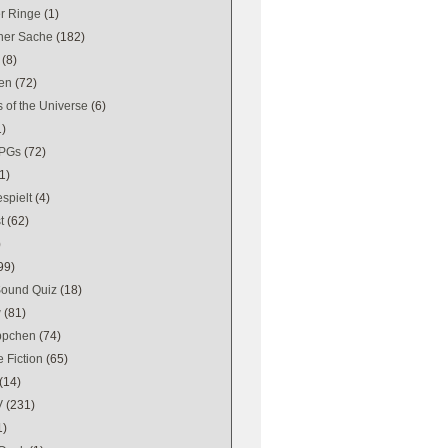
er Ringe
(1)
ener Sache
(182)
(8)
en
(72)
 of the Universe
(6)
1)
PGs
(72)
1)
spielt
(4)
t
(62)
)
99)
Sound Quiz
(18)
w
(81)
ppchen
(74)
 Fiction
(65)
(14)
V
(231)
1)