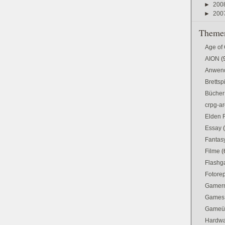
►
200
►
200
Themen
Age of
AION
(
Anwen
Brettsp
Bücher
crpg-ar
Elden 
Essay
Fantas
Filme
(
Flash
Fotorep
Gamer
Games
Gameü
Hardw