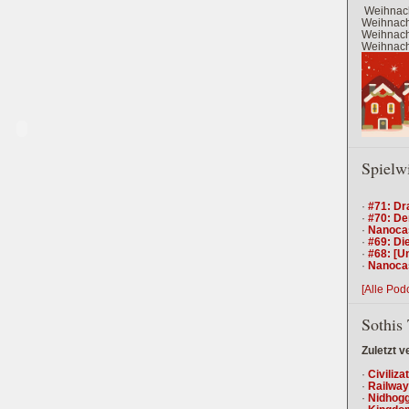
Weihnach
Weihnacht
Weihnacht
Weihnacht
Spielw
·
#71: Dr
·
#70: De
·
Nanocas
·
#69: Die
·
#68: [U
·
Nanocas
[Alle Pod
Sothis 
Zuletzt v
·
Civiliza
·
Railway
·
Nidhogg