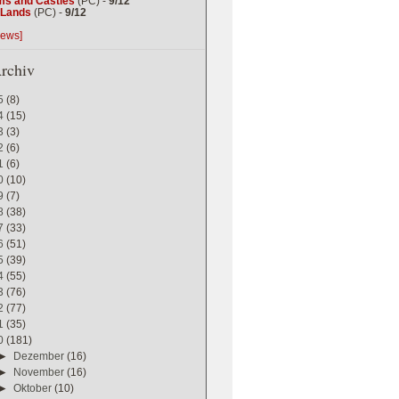
ms and Castles
(PC) -
9/12
g Lands
(PC) -
9/12
iews]
rchiv
5
(8)
4
(15)
3
(3)
2
(6)
1
(6)
0
(10)
9
(7)
8
(38)
7
(33)
6
(51)
5
(39)
4
(55)
3
(76)
2
(77)
1
(35)
0
(181)
►
Dezember
(16)
►
November
(16)
►
Oktober
(10)