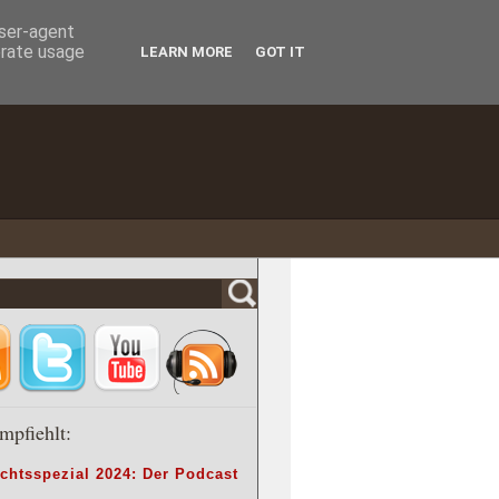
user-agent
erate usage
LEARN MORE
GOT IT
mpfiehlt:
chtsspezial 2024: Der Podcast