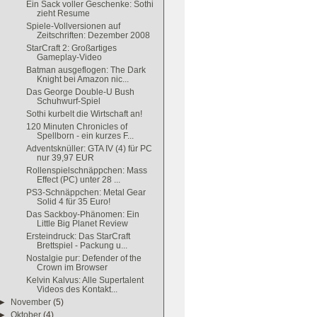
Ein Sack voller Geschenke: Sothi
zieht Resume
Spiele-Vollversionen auf
Zeitschriften: Dezember 2008
StarCraft 2: Großartiges
Gameplay-Video
Batman ausgeflogen: The Dark
Knight bei Amazon nic...
Das George Double-U Bush
Schuhwurf-Spiel
Sothi kurbelt die Wirtschaft an!
120 Minuten Chronicles of
Spellborn - ein kurzes F...
Adventsknüller: GTA IV (4) für PC
nur 39,97 EUR
Rollenspielschnäppchen: Mass
Effect (PC) unter 28 ...
PS3-Schnäppchen: Metal Gear
Solid 4 für 35 Euro!
Das Sackboy-Phänomen: Ein
Little Big Planet Review
Ersteindruck: Das StarCraft
Brettspiel - Packung u...
Nostalgie pur: Defender of the
Crown im Browser
Kelvin Kalvus: Alle Supertalent
Videos des Kontakt...
►
November
(5)
►
Oktober
(4)