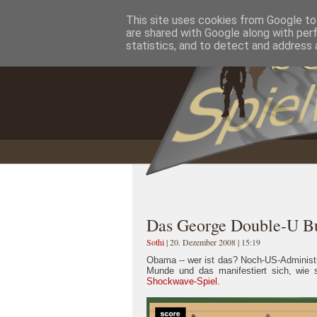
This site uses cookies from Google to 
Home
Impressum
Datenschutzererklärung
are shared with Google along with per
statistics, and to detect and address 
Das George Double-U B
Sothi
| 20. Dezember 2008 | 15:19
Obama -- wer ist das? Noch-US-Administ
Munde und das manifestiert sich, wie 
Shockwave-Spiel
.