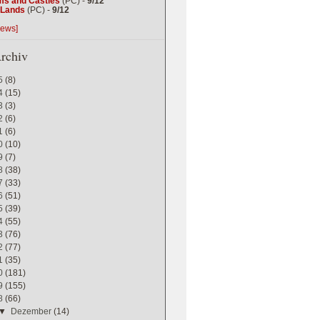
ms and Castles
(PC) -
9/12
g Lands
(PC) -
9/12
iews]
rchiv
5
(8)
4
(15)
3
(3)
2
(6)
1
(6)
0
(10)
9
(7)
8
(38)
7
(33)
6
(51)
5
(39)
4
(55)
3
(76)
2
(77)
1
(35)
0
(181)
9
(155)
8
(66)
▼
Dezember
(14)