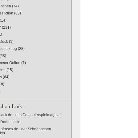
ppchen
(74)
 Fiction
(65)
(14)
V
(231)
1)
Deck
(1)
kspielzeug
(28)
(58)
mer Online
(7)
ten
(15)
es
(64)
18)
)
chön Link:
ttack.de - das Computerspielmagazin
 Daddelkiste
pfrosch.de - der Schnäppchen-
cker