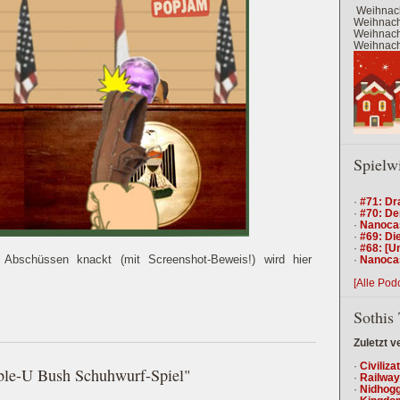
Weihnach
Weihnacht
Weihnacht
Weihnacht
Spielw
·
#71: Dr
·
#70: De
·
Nanocas
·
#69: Die
·
#68: [U
bschüssen knackt (mit Screenshot-Beweis!) wird hier
·
Nanocas
[Alle Pod
Sothis 
Zuletzt v
·
Civiliza
ble-U Bush Schuhwurf-Spiel"
·
Railway
·
Nidhogg