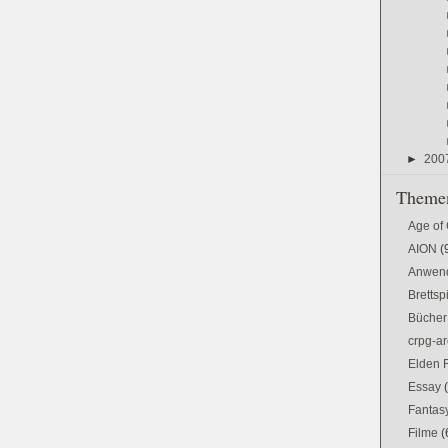
►
200
Themen
Age of
AION
(
Anwen
Brettsp
Bücher
crpg-ar
Elden 
Essay
Fantas
Filme
(