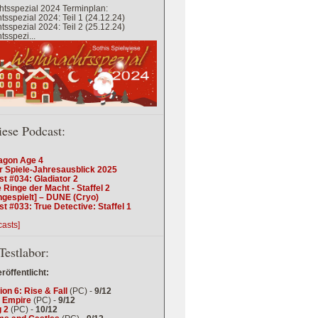
tsspezial 2024 Terminplan:
sspezial 2024: Teil 1 (24.12.24)
sspezial 2024: Teil 2 (25.12.24)
sspezi...
iese Podcast:
agon Age 4
r Spiele-Jahresausblick 2025
t #034: Gladiator 2
 Ringe der Macht - Staffel 2
ngespielt] – DUNE (Cryo)
t #033: True Detective: Staffel 1
casts]
Testlabor:
eröffentlicht:
tion 6: Rise & Fall
(PC) -
9/12
 Empire
(PC) -
9/12
 2
(PC) -
10/12