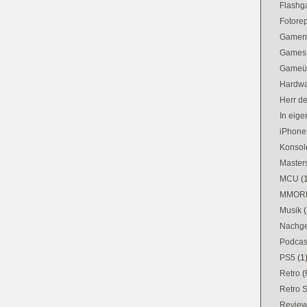
Flash
Fotorep
Gamer
Games
Gameü
Hardw
Herr d
In eig
iPhone
Konsol
Masters
MCU
(
MMOR
Musik
(
Nachge
Podcas
PS5
(1
Retro
(
Retro 
Revie