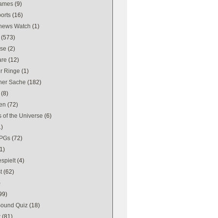
games
(9)
orts
(16)
news Watch
(1)
(573)
se
(2)
are
(12)
er Ringe
(1)
ener Sache
(182)
(8)
en
(72)
 of the Universe
(6)
1)
PGs
(72)
1)
spielt
(4)
t
(62)
)
99)
Sound Quiz
(18)
w
(81)