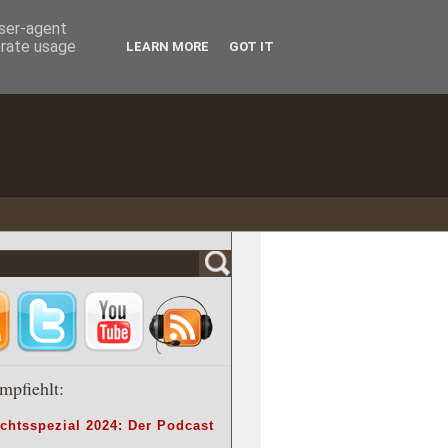
user-agent
erate usage
LEARN MORE
GOT IT
mpfiehlt:
chtsspezial 2024: Der Podcast