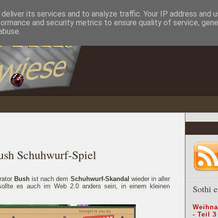
deliver its services and to analyze traffic. Your IP address and 
formance and security metrics to ensure quality of service, gen
abuse.
ush Schuhwurf-Spiel
rator
Bush
ist nach dem
Schuhwurf-Skandal
wieder in aller
sollte es auch im Web 2.0 anders sein, in einem kleinen
Sothi e
Weihna
- Teil 3