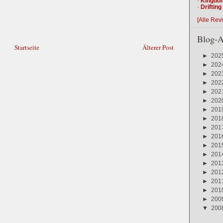
·
Kingdo
·
Driftin
[Alle Rev
Blog-A
Startseite
Älterer Post
►
202
►
202
►
202
►
202
►
202
►
202
►
201
►
201
►
201
►
201
►
201
►
201
►
201
►
201
►
201
►
201
►
200
▼
200