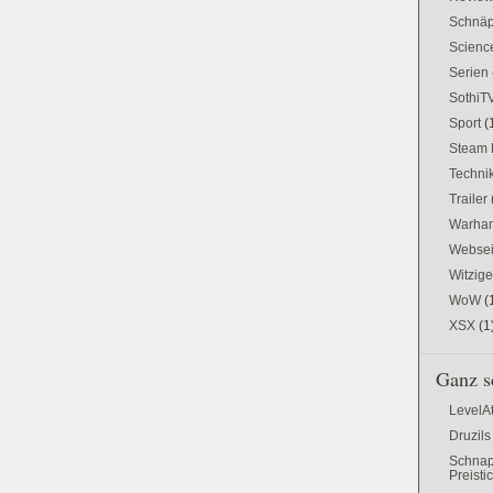
Schnä
Science
Serien
SothiT
Sport
(
Steam 
Techni
Trailer
Warham
Websei
Witzig
WoW
(
XSX
(1
Ganz s
LevelA
Druzils
Schnap
Preisti