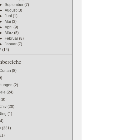
►
September
(7)
►
August
(3)
►
Juni
(1)
►
Mai
(3)
►
April
(9)
►
März
(5)
►
Februar
(8)
►
Januar
(7)
7
(14)
bereiche
 Conan
(8)
9)
dungen
(2)
iele
(24)
(8)
chiv
(20)
Ring
(1)
(4)
y
(231)
61)