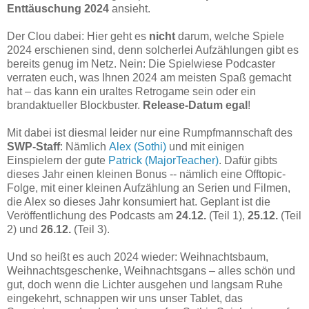
Enttäuschung 2024
ansieht.
Der Clou dabei: Hier geht es
nicht
darum, welche Spiele
2024 erschienen sind, denn solcherlei Aufzählungen gibt es
bereits genug im Netz. Nein: Die Spielwiese Podcaster
verraten euch, was Ihnen 2024 am meisten Spaß gemacht
hat – das kann ein uraltes Retrogame sein oder ein
brandaktueller Blockbuster.
Release-Datum egal
!
Mit dabei ist diesmal leider nur eine Rumpfmannschaft des
SWP-Staff
: Nämlich
Alex (Sothi)
und mit einigen
Einspielern der gute
Patrick (MajorTeacher)
. Dafür gibts
dieses Jahr einen kleinen Bonus -- nämlich eine Offtopic-
Folge, mit einer kleinen Aufzählung an Serien und Filmen,
die Alex so dieses Jahr konsumiert hat. Geplant ist die
Veröffentlichung des Podcasts am
24.12.
(Teil 1),
25.12.
(Teil
2) und
26.12.
(Teil 3).
Und so heißt es auch 2024 wieder: Weihnachtsbaum,
Weihnachtsgeschenke, Weihnachtsgans – alles schön und
gut, doch wenn die Lichter ausgehen und langsam Ruhe
eingekehrt, schnappen wir uns unser Tablet, das