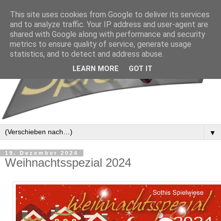
This site uses cookies from Google to deliver its services
and to analyze traffic. Your IP address and user-agent are
shared with Google along with performance and security
metrics to ensure quality of service, generate usage
statistics, and to detect and address abuse.
LEARN MORE
GOT IT
▼
19. Dezember 2024
Weihnachtsspezial 2024