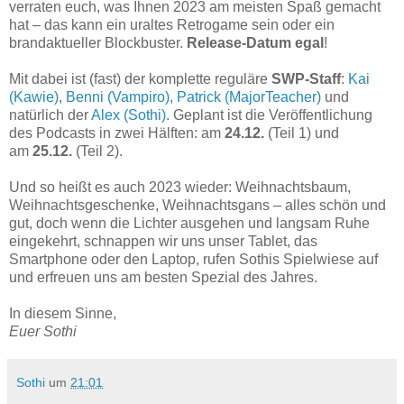
verraten euch, was Ihnen 2023 am meisten Spaß gemacht
hat – das kann ein uraltes Retrogame sein oder ein
brandaktueller Blockbuster.
Release-Datum egal
!
Mit dabei ist (fast) der komplette reguläre
SWP-Staff
:
Kai
(Kawie)
,
Benni (Vampiro)
,
Patrick (MajorTeacher)
und
natürlich der
Alex (Sothi)
. Geplant ist die Veröffentlichung
des Podcasts in zwei Hälften: am
24.12.
(Teil 1) und
am
25.12.
(Teil 2).
Und so heißt es auch 2023 wieder: Weihnachtsbaum,
Weihnachtsgeschenke, Weihnachtsgans – alles schön und
gut, doch wenn die Lichter ausgehen und langsam Ruhe
eingekehrt, schnappen wir uns unser Tablet, das
Smartphone oder den Laptop, rufen Sothis Spielwiese auf
und erfreuen uns am besten Spezial des Jahres.
In diesem Sinne,
Euer Sothi
Sothi
um
21:01