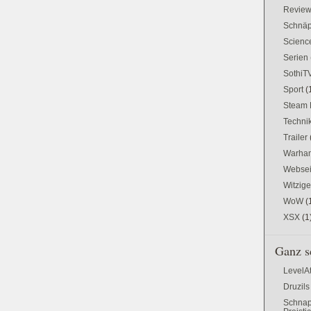
Revie
Schnä
Science
Serien
SothiT
Sport
(
Steam 
Techni
Trailer
Warham
Websei
Witzig
WoW
(
XSX
(1
Ganz s
LevelA
Druzils
Schnap