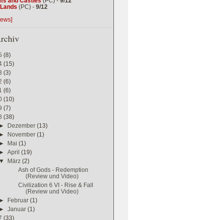
ms and Castles
(PC) -
9/12
g Lands
(PC) -
9/12
iews]
rchiv
5
(8)
4
(15)
3
(3)
2
(6)
1
(6)
0
(10)
9
(7)
8
(38)
►
Dezember
(13)
►
November
(1)
►
Mai
(1)
►
April
(19)
▼
März
(2)
Ash of Gods - Redemption
(Review und Video)
Civilization 6 VI - Rise & Fall
(Review und Video)
►
Februar
(1)
►
Januar
(1)
7
(33)