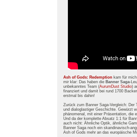
Ash of Gods: Redemption
kam für mich 
mir klar: Das haben die
Banner Saga
-Leu
unbekanntes Team (
AurumDust Studio
) 
finanziert und damit bei rund 1700 Back
erstmal bis dahin!
Zurück zum Banner Saga-Vergleich: Der T
und dialoglastiger Geschichte. Gewürzt 
phänomenal, mit einer Präsentation, die e
Und da der komplette Absatz 1:1 für Bann
auch nicht: Ähnliche Optik, ähnliche Ga
Banner Saga noch ein skandinavisch-ang
Ash of Gods mehr an das europäische Mitt