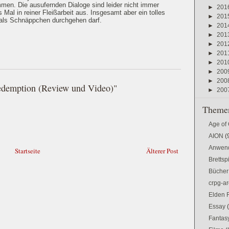
en. Die ausufernden Dialoge sind leider nicht immer
►
201
al in reiner Fleißarbeit aus. Insgesamt aber ein tolles
►
201
 als Schnäppchen durchgehen darf.
►
201
►
201
►
201
►
201
►
201
►
200
►
200
Redemption (Review und Video)"
►
200
Themen
Age of
AION
(
Anwen
Startseite
Älterer Post
Brettsp
Bücher
crpg-ar
Elden 
Essay
Fantas