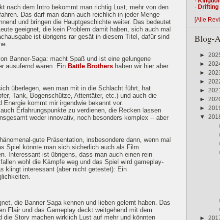
·
Kingdo
·
Driftin
irekt nach dem Intro bekommt man richtig Lust, mehr von den
fahren. Das darf man dann auch reichlich in jeder Menge
[Alle Rev
pannend und bringen die Hauptgeschichte weiter. Das bedeutet
Leute geeignet, die kein Problem damit haben, sich auch mal
Blog-A
achausgabe ist übrigens rar gesät in diesem Titel, dafür sind
he.
►
202
von Banner-Saga: macht Spaß und ist eine gelungene
►
202
er ausufernd waren. Ein
Battle Brothers
haben wir hier aber
►
202
►
202
h überlegen, wen man mit in die Schlacht führt, hat
►
202
r, Tank, Bogenschütze, Attentäter, etc.) und auch die
►
202
 Energie kommt mir irgendwie bekannt vor.
►
201
ch auch Erfahrungspunkte zu verdienen, die Recken lassen
▼
201
. Insgesamt weder innovativ, noch besonders komplex -- aber
 phänomenal-gute Präsentation, insbesondere dann, wenn mal
 Spiel könnte man sich sicherlich auch als Film
n. Interessant ist übrigens, dass man auch einen rein
 fallen wohl die Kämpfe weg und das Spiel wird gameplay-
 klingt interessant (aber nicht getestet): Ein
ichkeiten.
eignet, die Banner Saga kennen und lieben gelernt haben. Das
chen Flair und das Gameplay deckt weitgehend mit dem
nd die Story machen wirklich Lust auf mehr und könnten
►
201