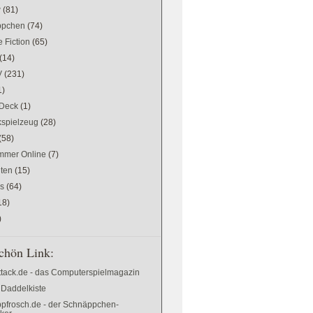
w
(81)
ppchen
(74)
 Fiction
(65)
(14)
V
(231)
1)
Deck
(1)
kspielzeug
(28)
(58)
mer Online
(7)
ten
(15)
es
(64)
18)
)
chön Link:
ttack.de - das Computerspielmagazin
 Daddelkiste
pfrosch.de - der Schnäppchen-