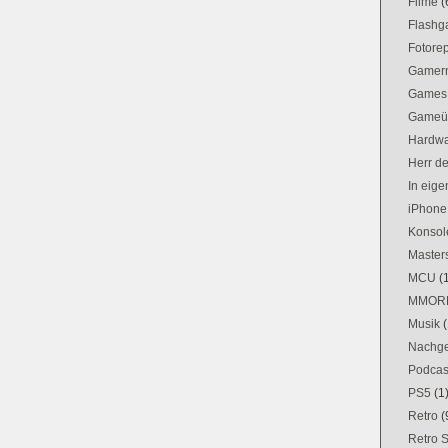
Filme
(
Flash
Fotorep
Gamer
Games
Gameü
Hardw
Herr d
In eig
iPhone
Konsol
Masters
MCU
(
MMOR
Musik
(
Nachge
Podcas
PS5
(1
Retro
(
Retro 