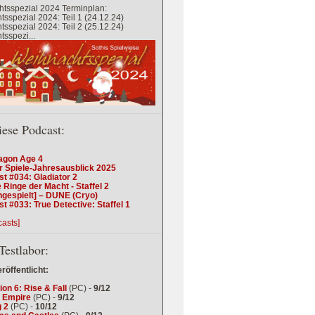
tsspezial 2024 Terminplan:
sspezial 2024: Teil 1 (24.12.24)
sspezial 2024: Teil 2 (25.12.24)
sspezi...
iese Podcast:
agon Age 4
r Spiele-Jahresausblick 2025
t #034: Gladiator 2
 Ringe der Macht - Staffel 2
ngespielt] – DUNE (Cryo)
t #033: True Detective: Staffel 1
casts]
Testlabor:
eröffentlicht:
tion 6: Rise & Fall
(PC) -
9/12
 Empire
(PC) -
9/12
 2
(PC) -
10/12