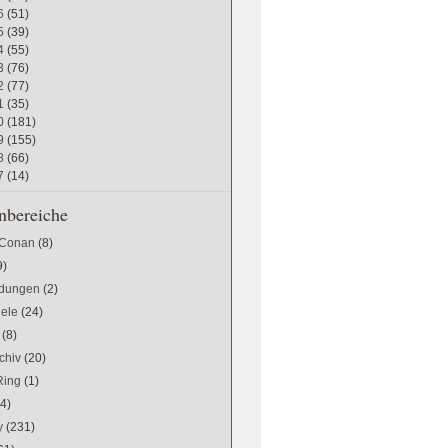
6
(51)
5
(39)
4
(55)
3
(76)
2
(77)
1
(35)
0
(181)
9
(155)
8
(66)
7
(14)
bereiche
 Conan
(8)
9)
dungen
(2)
iele
(24)
(8)
chiv
(20)
Ring
(1)
(4)
y
(231)