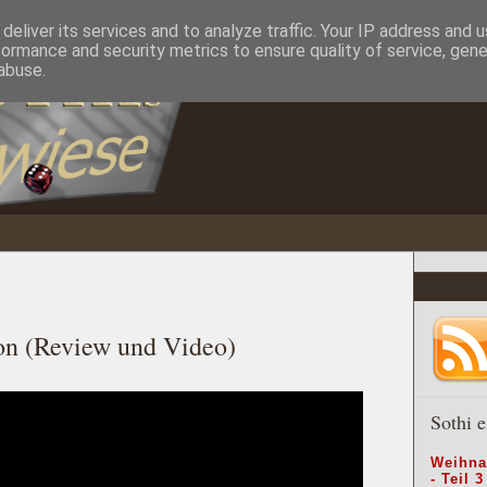
deliver its services and to analyze traffic. Your IP address and 
formance and security metrics to ensure quality of service, gen
abuse.
on (Review und Video)
Sothi e
Weihna
- Teil 3