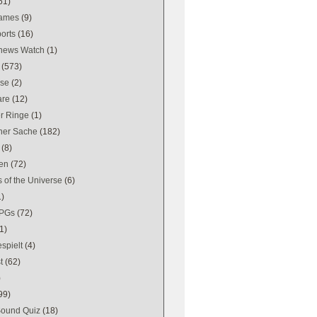
61)
games
(9)
orts
(16)
news Watch
(1)
(573)
se
(2)
are
(12)
er Ringe
(1)
ener Sache
(182)
(8)
en
(72)
 of the Universe
(6)
1)
PGs
(72)
1)
spielt
(4)
t
(62)
)
99)
Sound Quiz
(18)