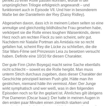
perfekt zu einer Rolle passen könnten, wurde in der
ursprünglichen Trilogie erfolgreich angewandt – und
funktioniert auch in Episode VII. Und hier in besonderem
Maße bei der Darstellerin der Rey (Daisy Ridley).
Abgesehen davon, dass ich in meinem Leben selten so eine
anmutige und gleichzeitig bildhübsche Frau gesehen habe,
verkörpert sie die Rolle eines toughen Waisenkinds, deren
Herz noch am rechten Fleck zu sein scheint, sehr gut.
Nachdem mir Natalie Portman als Amidala nie so recht
gefallen hat, scheint Rey die Lücke zu schließen, die die
Star Wars-Filme seit Prinzessin Leia zu besetzen versucht
haben. Definitv eine 10/10 für diesen Charakter.
Der gute Finn (John Boyega) macht seine Sache ebenfalls
nicht schlecht – soweit es die Rolle hergibt. Man muss
unterm Strich durchaus zugeben, dass dieser Charakter der
Geschichte prinzipiell keinen Push gibt. Hätte man ihn
gestrichen, niemand hätte ihn vermisst. Aber: Der Junge
wirkt symphatisch und wer weiß, was in den folgenden
Episoden noch so für ihn geplant ist. Ähnliches gilt übrigens
Poe Dameron (Oscar Isaac): Der hatte in meinen Augen in
den ersten paar Minuten einen ziemlich starken und