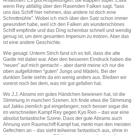
Antworten: Es gibt Anspielungen, die klappen super. Etwa
wenn Rey abfällig über den Rasenden Falken sagt, “lass
uns das Schiff hier nehmen, das andere ist doch eine
Schrottmühle”. Wobei ich mich über den Satz schon immer
gewundert habe, weil ich den Falken als wunderschönes
Schiff empfinde und das Ding scheinbar schnell und wendig
genug ist, um dem gesamten Imperium zu trotzen. Aber das
ist eine andere Geschichte.
Wie gesagt: Unterm Strich fand ich es toll, dass die alte
Garde mit dabei war. Aber den besseren Eindruck haben die
“neuen” auf mich gemacht – aber damit meine ich nur die
oben aufgeführten “guten” Jungs und Mädels. Bei der
dunklen Seite siehts da ein wenig anders aus. Bleiben wir
vorerst noch bei dem, was mir gut gefallen hat.
Wo J.J. Abrams ein gutes Händchen bewiesen hat, ist die
Stimmung in manchen Szenen. Ich finde etwa die Stimmung
auf Jakku ziemlich gut eingefangen; noch besser sogar die
im verschneiten Kampf Rey gegen Kyo Ren – das war eine
absolut fantastische Szene. Dass der gute Abrams auch
Ahnung vom Raumschiff-Kampf hat, merkt man den meisten
Gefechten an – das sieht teilweise fantastisch aus, ohne in