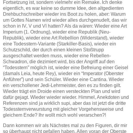
Fortsetzung ist, sondern vielmehr ein Remake. Ich denke
eigentlich, es war keine so dumme Idee, den altgedienten
Drehbuchschreiber wieder ins Boot zu holen, aber: Warum
um Gottes Namen wird wieder alles durchgenudelt, das wir
schon in IV, V und VI hatten? Als da wären: Wieder eine Art
Imperium (1. Ordnung), wieder eine Republik (Neu-
Republik), wieder eine Art Rebellion (Widerstand), wieder
eine Todesstern-Variante (Starkiller-Basis), wieder ein
Schutzschild, der durch einen kleinen Stoßtrupp
ausgeschaltet werden muss, wieder eine Rebellen-
Schwadron, die dezimiert wird, bis der Angriff auf den
“Todesstern” möglich ist, wieder eine Befreiung einer Geisel
(damals Leia, heute Rey), wieder ein “Imperator (Oberster
Anführer”) und sein Schüler. Wieder eine Cantina. Wieder
ein verschollener Jedi-Lehrmeister, den es zu finden gilt.
Wieder trägt ein Droide einen versteckten Plan und wird
dafür gejagt. Wieder wieder wieder. Himmel, Anekdoten und
Referenzen sind ja wirklich supi, aber das ist jetzt die dritte
Todessternverwurstung mit gleicher Vorgehensweise und
gleichem Ende? Ihr wollt mich wohl verarschen?!
Dann kommen wir als Nächstes mal zu den Figuren, dir mir
so überhaupt nicht gefallen haben. Allen voran der Oberste