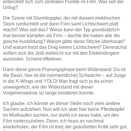
entwickelt sich zum zentralen Punkte im Film. Was soll der
Unfug?
Die Szene mit Sturmtruppler, der mit diesem elektrischen
Stock rumfuchtelt und dann Finn samt Lichtschwert platt
macht? Was soll das? Wieso kann der Typ grundsätzlich
mal besser kämpfen als Finn – dachte die haben alle die
gleiche Ausbildung? Warum gibts diese Stöcke überhaupt?
Und warum trotzt das Ding einem Lichtschwert? Demnächst
sollten sich die Jedi vielleicht nur mit den Elektrodingern
ausrüsten. Scheint effektiver.
Dann diese ganze Planungsphase beim Widerstand: Da ist
die Basis, hier ist die (vermeintliche) Schwäche – auf Jungs
in die X-Wings und YOLO! Man fragt sich ja da schon
unweigerlich, wie der Widerstand mit dieser
Vorgehensweise so lange existieren konnte.
Ich glaube, ich könnte an dieser Stelle noch viele andere
Sachen aufzählen. Nun will ich aber hier keine Pferdeäpfel
im Misthaufen suchen, nur damit ich ewas habe, um den
Film runterzuziehen. Denn, ich muss es nochmal
wiederholen, der Film ist trotz der geäußerten Kritik sehr gut.