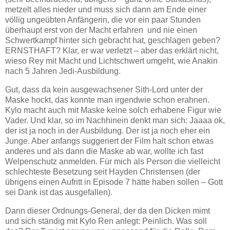
metzelt alles nieder und muss sich dann am Ende einer
völlig ungeübten Anfängerin, die vor ein paar Stunden
überhaupt erst von der Macht erfahren und nie einen
Schwertkampf hinter sich gebracht hat, geschlagen geben?
ERNSTHAFT? Klar, er war verletzt – aber das erklärt nicht,
wieso Rey mit Macht und Lichtschwert umgeht, wie Anakin
nach 5 Jahren Jedi-Ausbildung.
Gut, dass da kein ausgewachsener Sith-Lord unter der
Maske hockt, das konnte man irgendwie schon erahnen.
Kylo macht auch mit Maske keine solch erhabene Figur wie
Vader. Und klar, so im Nachhinein denkt man sich: Jaaaa ok,
der ist ja noch in der Ausbildung. Der ist ja noch eher ein
Junge. Aber anfangs suggeriert der Film halt schon etwas
anderes und als dann die Maske ab war, wollte ich fast
Welpenschutz anmelden. Für mich als Person die vielleicht
schlechteste Besetzung seit Hayden Christensen (der
übrigens einen Aufritt in Episode 7 hätte haben sollen – Gott
sei Dank ist das ausgefallen).
Dann dieser Ordnungs-General, der da den Dicken mimt
und sich ständig mit Kylo Ren anlegt: Peinlich. Was soll