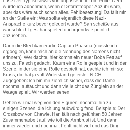
das? Der Typ ist sowas von unpassend für die Rolle. Dem
würde ich abnehmen, wenn er Stormtrooper-Abzubi wäre,
aber das wäre auch schon alles. Fehlbesetzung! Da fällt mir
an der Stelle ein: Was sollte eigentlich diese Nazi-
Ansprache kurz bevor gefeuert wurde? Sah scheiße aus,
war schlecht geschauspielert und irgendwie peinlich
anzusehen.
Dann die Blechkameradin Captain Phasma (musste ich
ergooglen, kann mich an die Nennung des Namens nicht
erinnern). Wer dachte, hier kommt ein neuer Boba Fett auf
uns zu. Falsch gedacht. Kaum eine Rolle gespielt und in der
Szene, in der sie eine Rolle gespielt hat, dachte ich mir so:
Krass, die hat ja voll Widerstand geleistet. NICHT.
Zugegeben: Ich bin mir ziemlich sicher, dass die Dame
nochmal auftaucht und dann vielleicht das Zünglein an der
Waage spielt. Wir werden sehen.
Gehen wir mal weg von den Figuren, nochmal hin zu
einigen Szenen, die ich unglaubwürdig fand. Beispiele: Der
Crossbow von Chewie. Han fällt nach gefühlten 50 Jahren
Zusammenarbeit auf, wie toll die Armbrust ist. Und dann
immer wieder und nochmal. Fehlt nicht viel und das Ding