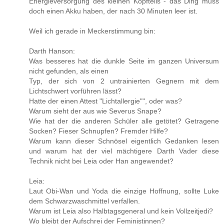
Energieversorgung des kleinen Kopfteils - das Ding muss
doch einen Akku haben, der nach 30 Minuten leer ist.
Weil ich gerade in Meckerstimmung bin:
Darth Hanson:
Was besseres hat die dunkle Seite im ganzen Universum
nicht gefunden, als einen
Typ, der sich von 2 untrainierten Gegnern mit dem
Lichtschwert vorführen lässt?
Hatte der einen Attest "Lichtallergie"", oder was?
Warum sieht der aus wie Severus Snape?
Wie hat der die anderen Schüler alle getötet? Getragene
Socken? Fieser Schnupfen? Fremder Hilfe?
Warum kann dieser Schnösel eigentlich Gedanken lesen
und warum hat der viel mächtigere Darth Vader diese
Technik nicht bei Leia oder Han angewendet?
Leia:
Laut Obi-Wan und Yoda die einzige Hoffnung, sollte Luke
dem Schwarzwaschmittel verfallen.
Warum ist Leia also Halbtagsgeneral und kein Vollzeitjedi?
Wo bleibt der Aufschrei der Feministinnen?