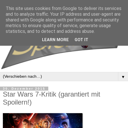
This site uses cookies from Google to deliver its services
and to analyze traffic. Your IP address and user-agent are
shared with Google along with performance and security
metrics to ensure quality of service, generate usage
statistics, and to detect and address abuse.
LEARN MORE
GOT IT
▼
30. Dezember 2015
Star Wars 7-Kritik (garantiert mit
Spoilern!)