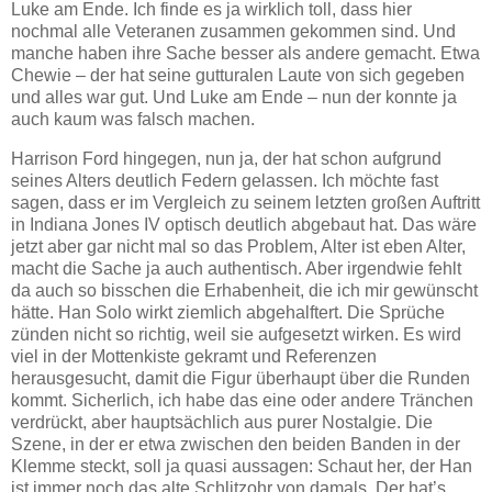
Luke am Ende. Ich finde es ja wirklich toll, dass hier
nochmal alle Veteranen zusammen gekommen sind. Und
manche haben ihre Sache besser als andere gemacht. Etwa
Chewie – der hat seine gutturalen Laute von sich gegeben
und alles war gut. Und Luke am Ende – nun der konnte ja
auch kaum was falsch machen.
Harrison Ford hingegen, nun ja, der hat schon aufgrund
seines Alters deutlich Federn gelassen. Ich möchte fast
sagen, dass er im Vergleich zu seinem letzten großen Auftritt
in Indiana Jones IV optisch deutlich abgebaut hat. Das wäre
jetzt aber gar nicht mal so das Problem, Alter ist eben Alter,
macht die Sache ja auch authentisch. Aber irgendwie fehlt
da auch so bisschen die Erhabenheit, die ich mir gewünscht
hätte. Han Solo wirkt ziemlich abgehalftert. Die Sprüche
zünden nicht so richtig, weil sie aufgesetzt wirken. Es wird
viel in der Mottenkiste gekramt und Referenzen
herausgesucht, damit die Figur überhaupt über die Runden
kommt. Sicherlich, ich habe das eine oder andere Tränchen
verdrückt, aber hauptsächlich aus purer Nostalgie. Die
Szene, in der er etwa zwischen den beiden Banden in der
Klemme steckt, soll ja quasi aussagen: Schaut her, der Han
ist immer noch das alte Schlitzohr von damals. Der hat’s