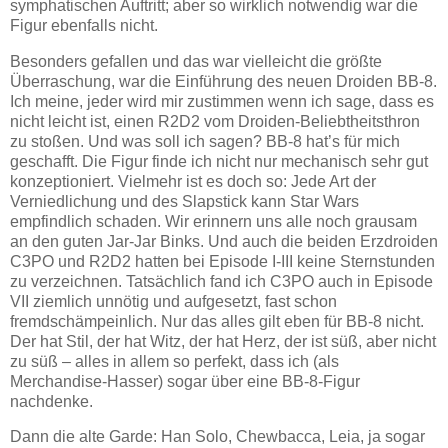
symphatischen Auftritt; aber so wirklich notwendig war die
Figur ebenfalls nicht.
Besonders gefallen und das war vielleicht die größte
Überraschung, war die Einführung des neuen Droiden BB-8.
Ich meine, jeder wird mir zustimmen wenn ich sage, dass es
nicht leicht ist, einen R2D2 vom Droiden-Beliebtheitsthron
zu stoßen. Und was soll ich sagen? BB-8 hat’s für mich
geschafft. Die Figur finde ich nicht nur mechanisch sehr gut
konzeptioniert. Vielmehr ist es doch so: Jede Art der
Verniedlichung und des Slapstick kann Star Wars
empfindlich schaden. Wir erinnern uns alle noch grausam
an den guten Jar-Jar Binks. Und auch die beiden Erzdroiden
C3PO und R2D2 hatten bei Episode I-III keine Sternstunden
zu verzeichnen. Tatsächlich fand ich C3PO auch in Episode
VII ziemlich unnötig und aufgesetzt, fast schon
fremdschämpeinlich. Nur das alles gilt eben für BB-8 nicht.
Der hat Stil, der hat Witz, der hat Herz, der ist süß, aber nicht
zu süß – alles in allem so perfekt, dass ich (als
Merchandise-Hasser) sogar über eine BB-8-Figur
nachdenke.
Dann die alte Garde: Han Solo, Chewbacca, Leia, ja sogar