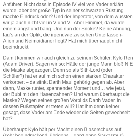
Anführer. Nicht dass in Episode IV viel von Vader erklärt
wurde, aber der große Typ in seiner schwarzen Rüstung
machte Eindruck oder? Und der Imperator, von dem wussten
wir ja auch nicht viel in V und VI. Aber Himmel, da wurde
einem angst und bang. Und nun der Snoke? Keine Ahnung,
lag’s an der Optik, die irgendwie zwischen Untertassen-
Alien und Neimoidianer liegt? Hat mich überhaupt nicht
beeindruckt.
Damit kommen wir auch gleich zu seinem Schüler: Kylo Ren
(Adam Driver). Sagen wir so: Hätte der junge Mann bloß NIE
die Maske abgezogen. Denn so als Sith-Lord (oder
Schüler?) hat er auf mich schon einen starken Charakter
verkörpert – da stinkt Darth Maul gehörig gegen ab. Aber
dann, Maske runter, spannender Moment und… wie jetzt,
der Bubi mit den Hasenzähnen? Und warum überhaupt die
Maske? Wegen seines großen Vorbilds Darth Vader, in
dessen Fußstapfen er treten will? Hat ihm denn keiner
gesagt, dass Vader am Ende wieder die Seiten gewechselt
hat?
Überhaupt: Kylo hält per Macht einen Blaserschuss auf
(sehr beeindruckend, übrigens – ganz ohne Sarkasmus),