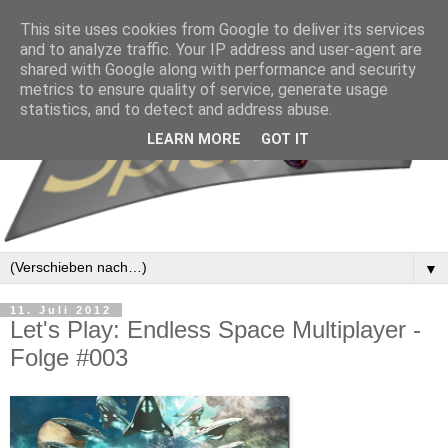
This site uses cookies from Google to deliver its services
and to analyze traffic. Your IP address and user-agent are
shared with Google along with performance and security
metrics to ensure quality of service, generate usage
statistics, and to detect and address abuse.
LEARN MORE
GOT IT
▼
11. Juli 2012
Let's Play: Endless Space Multiplayer -
Folge #003