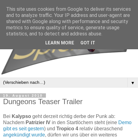
This site uses cookies from Google to deliver its services
and to analyze traffic. Your IP address and user-agent are
shared with Google along with performance and security
metrics to ensure quality of service, generate usage
statistics, and to detect and address abuse.
LEARN MORE
GOT IT
▼
19. August 2010
Dungeons Teaser Trailer
Bei
Kalypso
geht derzeit richtig derbe der Punk ab:
Nachdem
Patrizier IV
in den Startlöchern steht (eine
Demo
gibt es seit gestern
) und
Tropico 4
relativ überaschend
angekündigt wurde
, dürfen wir uns über ein weiteres