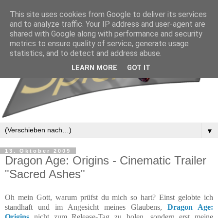
This site uses cookies from Google to deliver its services
and to analyze traffic. Your IP address and user-agent are
shared with Google along with performance and security
metrics to ensure quality of service, generate usage
statistics, and to detect and address abuse.
LEARN MORE
GOT IT
▼
13. Oktober 2009
Dragon Age: Origins - Cinematic Trailer
"Sacred Ashes"
Oh mein Gott, warum prüfst du mich so hart? Einst gelobte ich
standhaft und im Angesicht meines Glaubens,
Dragon Age:
Origins
nicht zum Release-Tag zu holen, sondern erst meine