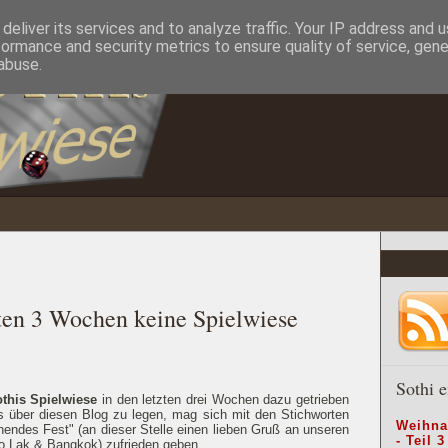
deliver its services and to analyze traffic. Your IP address and 
formance and security metrics to ensure quality of service, gen
abuse.
ten 3 Wochen keine Spielwiese
Sothi e
this Spielwiese
in den letzten drei Wochen dazu getrieben
s über diesen Blog zu legen, mag sich mit den Stichworten
Weihna
endes Fest" (an dieser Stelle einen lieben Gruß an unseren
- Teil 3
o Lak & Bangkok) zufrieden geben.