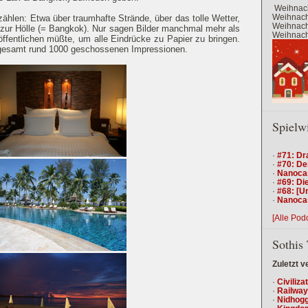
Weihnach
Weihnacht
zählen: Etwa über traumhafte Strände, über das tolle Wetter,
Weihnacht
r zur Hölle (= Bangkok). Nur sagen Bilder manchmal mehr als
Weihnacht
ffentlichen müßte, um alle Eindrücke zu Papier zu bringen.
nsgesamt rund 1000 geschossenen Impressionen.
Spielw
·
#71: Dr
·
#70: De
·
Nanocas
·
#69: Die
·
#68: [U
·
Nanocas
[Alle Pod
Sothis 
Zuletzt v
·
Civiliza
·
Railway
·
Nidhogg