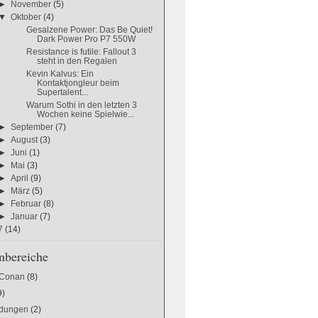
►
November
(5)
▼
Oktober
(4)
Gesalzene Power: Das Be Quiet!
Dark Power Pro P7 550W
Resistance is futile: Fallout 3
steht in den Regalen
Kevin Kalvus: Ein
Kontaktjongleur beim
Supertalent...
Warum Sothi in den letzten 3
Wochen keine Spielwie...
►
September
(7)
►
August
(3)
►
Juni
(1)
►
Mai
(3)
►
April
(9)
►
März
(5)
►
Februar
(8)
►
Januar
(7)
7
(14)
bereiche
 Conan
(8)
9)
dungen
(2)