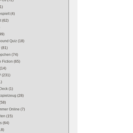
1)
spielt
(4)
t
(62)
)
99)
Sound Quiz
(18)
w
(81)
ppchen
(74)
 Fiction
(65)
(14)
V
(231)
1)
Deck
(1)
kspielzeug
(28)
(58)
mer Online
(7)
ten
(15)
es
(64)
18)