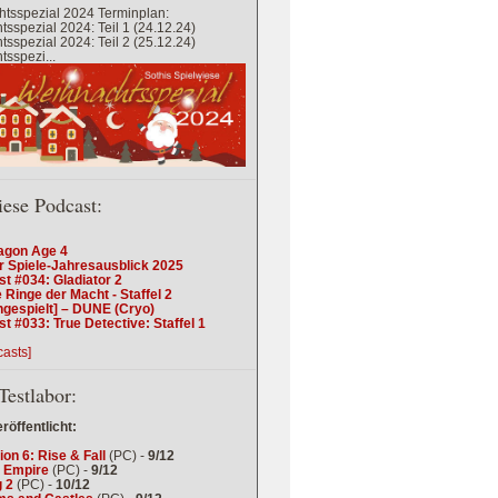
tsspezial 2024 Terminplan:
sspezial 2024: Teil 1 (24.12.24)
sspezial 2024: Teil 2 (25.12.24)
sspezi...
iese Podcast:
agon Age 4
r Spiele-Jahresausblick 2025
t #034: Gladiator 2
 Ringe der Macht - Staffel 2
ngespielt] – DUNE (Cryo)
t #033: True Detective: Staffel 1
casts]
Testlabor:
eröffentlicht:
tion 6: Rise & Fall
(PC) -
9/12
 Empire
(PC) -
9/12
 2
(PC) -
10/12