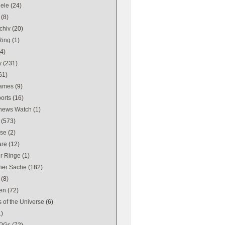
iele
(24)
(8)
chiv
(20)
Ring
(1)
(4)
y
(231)
61)
games
(9)
orts
(16)
news Watch
(1)
(573)
se
(2)
are
(12)
er Ringe
(1)
ener Sache
(182)
(8)
en
(72)
 of the Universe
(6)
1)
PGs
(72)