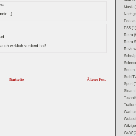
ys:
Musik
(
din. ;)
Nachge
Podcas
PS5
(1
Retro
(
ort
Retro 
uch wirklich verdient hat!
Revie
Schnä
Science
Serien
SothiT
Startseite
Älterer Post
Sport
(
Steam 
Techni
Trailer
Warham
Websei
Witzig
WoW
(