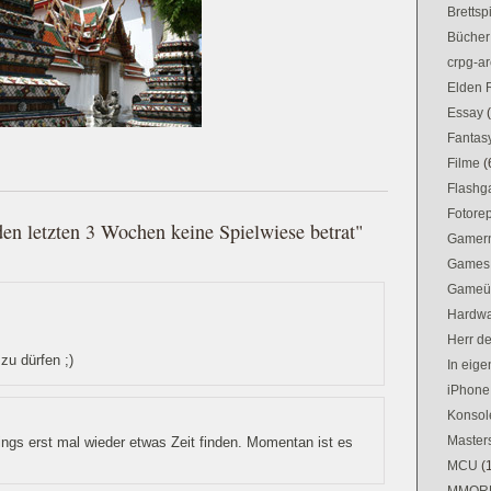
Brettsp
Bücher
crpg-ar
Elden 
Essay
Fantas
Filme
(
Flash
Fotorep
en letzten 3 Wochen keine Spielwiese betrat"
Gamer
Games
Gameü
:
Hardw
Herr d
zu dürfen ;)
In eig
iPhone
Konsol
Masters
ngs erst mal wieder etwas Zeit finden. Momentan ist es
MCU
(
MMOR