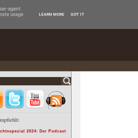
user-agent
erate usage
LEARN MORE
GOT IT
mpfiehlt:
chtsspezial 2024: Der Podcast