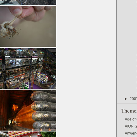
►
200
Themen
Age of
AION
(
Anwen