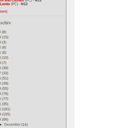
ms and Castles
(PC) -
9/12
g Lands
(PC) -
9/12
iews]
rchiv
5
(8)
4
(15)
3
(3)
2
(6)
1
(6)
0
(10)
9
(7)
8
(38)
7
(33)
6
(51)
5
(39)
4
(55)
3
(76)
2
(77)
1
(35)
0
(181)
9
(155)
8
(66)
►
Dezember
(14)