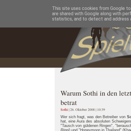
This site uses cookies from Google to 
Home
Impressum
Datenschutzererklärung
are shared with Google along with per
statistics, and to detect and address 
Warum Sothi in den letz
betrat
Sothi
| 26. Oktober 2008 | 10:39
Wer sich fragt, was den Betreiber von
So
hat, eine Aura des absoluten Schweigen
"Tausch von güldenen Ringen", "berausch
Rippi
) und "Honeymoon in Thailand" (Kha