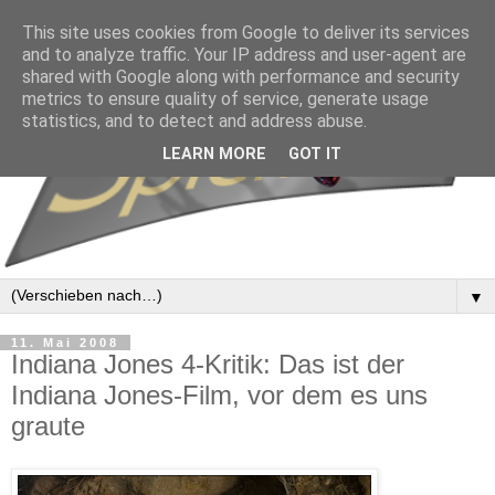
This site uses cookies from Google to deliver its services
and to analyze traffic. Your IP address and user-agent are
shared with Google along with performance and security
metrics to ensure quality of service, generate usage
statistics, and to detect and address abuse.
LEARN MORE
GOT IT
▼
11. Mai 2008
Indiana Jones 4-Kritik: Das ist der
Indiana Jones-Film, vor dem es uns
graute