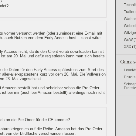
^?
Techni
ndet?
Trailer
Warham
Websei
Witzig
s vorher versandt werden (oder zumindest eine E-mail mit
du auch Nutzen von dem Early Access hast -- sonst wäre
WoW
(
XSX
(1
rly Access nicht, da du den Client vorab downloaden kannst
 ist am 20. Mai und dafür registrieren kann man sich bereits
Ganz s
 die Daten für den Early Access spätestens zum Start des
LevelA
er aller-aller-spätestens kurz vor dem 20. Mai. Die Vollversion
Druzils
dem 23. Mai zugeschickt.
Schnap
ei Amazon bestellt hat und scheinbar schon die Pre-Order-
Preisti
st bei mir (auch bei Amazon bestellt) allerdings noch nicht
ich an die Pre-Order für die CE komme?
urn kriegen es auf die Reihe. Amazon hat das Pre-Order
tt von der Bildfläche verschwinden lassen.