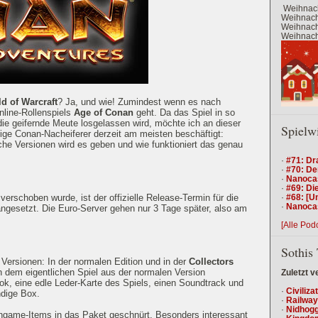
Weihnach
Weihnacht
Weihnacht
Weihnacht
d of Warcraft
? Ja, und wie! Zumindest wenn es nach
line-Rollenspiels
Age of Conan
geht. Da das Spiel in so
die geifernde Meute losgelassen wird, möchte ich an dieser
Spielw
tige Conan-Nacheiferer derzeit am meisten beschäftigt:
he Versionen wird es geben und wie funktioniert das genau
·
#71: Dr
·
#70: De
·
Nanocas
·
#69: Die
·
#68: [U
schoben wurde, ist der offizielle Release-Termin für die
·
Nanocas
ngesetzt. Die Euro-Server gehen nur 3 Tage später, also am
[Alle Pod
Sothis 
 Versionen: In der normalen Edition und in der
Collectors
en dem eigentlichen Spiel aus der normalen Version
Zuletzt v
k, eine edle Leder-Karte des Spiels, einen Soundtrack und
·
Civiliza
ndige Box.
·
Railway
·
Nidhogg
ngame-Items in das Paket geschnürt. Besonders interessant