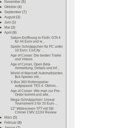
►
November
(5)
►
Oktober
(4)
►
September
(7)
►
August
(3)
►
Juni
(1)
►
Mai
(3)
▼
April
(9)
Saturn-Eröffnung in Fürth: GTA 4
für 44 Euro und w...
Spiele-Schnäppchen für PC unter
10 Euro: CivCity: ...
Age of Conan: Die besten Trailer
und Videos
Age of Conan, Open Beta
Anmeldung: Details und Inf...
World of Warcraft: Automatisiertes
Bot-Spielen mit...
X-Box 360 Rollenspieler
aufgepasst: TES 4: Oblivio...
Age of Conan: Wie man zur Pre-
Order kommt und alle...
Mega-Schnäppchen: Unreal
Tournament 3 für 20 Euro ...
22" Widescreen-TFT mit Stil:
Chimei CMV 222H Review
►
März
(5)
►
Februar
(8)
►
Januar
(7)