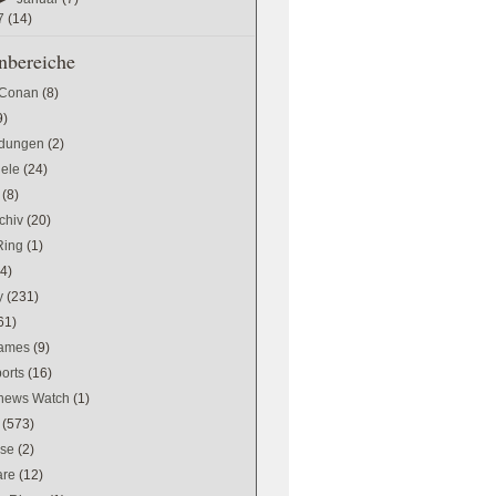
7
(14)
bereiche
 Conan
(8)
9)
dungen
(2)
iele
(24)
(8)
chiv
(20)
Ring
(1)
(4)
y
(231)
61)
games
(9)
orts
(16)
news Watch
(1)
(573)
se
(2)
are
(12)