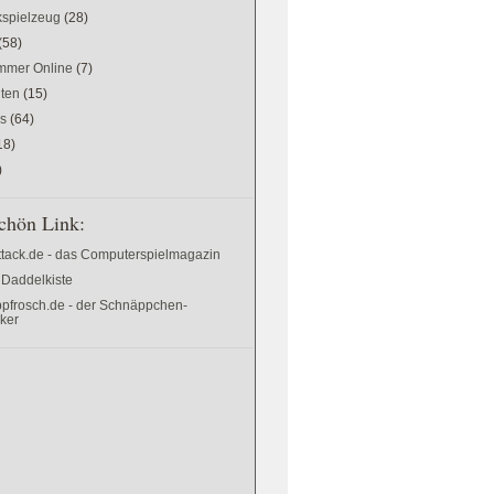
kspielzeug
(28)
(58)
mer Online
(7)
ten
(15)
es
(64)
18)
)
chön Link:
ttack.de - das Computerspielmagazin
 Daddelkiste
pfrosch.de - der Schnäppchen-
cker