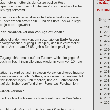
·
Kingdo
laubt, etwas flotter als der ganze poplige Rest
·
Driftin
pe, durch das man unlimitierten Zugang zu alkoholischen
[Alle Rev
sich *g*) bekommt.
rd es nur noch regionalbedingte Unterscheidungen geben:
Blog-A
e Todesszenen ärmer sein -- und das trotz "
Ab 18
"-Siegel.
en ja bereits gewöhnt.
►
202
►
202
t der Pre-Order-Version von Age of Conan?
►
202
Vorbesteller den von Funcom spezifizierten
Early Access
.
►
202
e vorgezogenen Zugang zum Spiel, den nur Vorbesteller
►
202
eler: Anstatt am 23.05. geht's für diese priviligierte
►
202
►
201
-Zugang erhält, muss auf der Funcom-Webseite gegen 5
►
201
 euch im Nachhinein allerdings wieder in Form von 10 freien
►
201
►
201
►
201
rzüge. So wird es auch in diesen Versionen diverse Ingame-
►
201
zwei ganze spezielle Reittiere, aus denen man wählen darf:
 PvP-Belagerungen Sinn machen) und ein Plattenpanzer-
►
201
auf den bisher veröffentlichten Fotos das Fürchten lehrt.
►
201
►
201
-Order-Version?
►
201
►
200
t, sollte ohne Probleme noch rechtzeitig an die Pre-Order-
▼
200
er habt ihr die Auswahl zwischen zwei Paketvarianten: