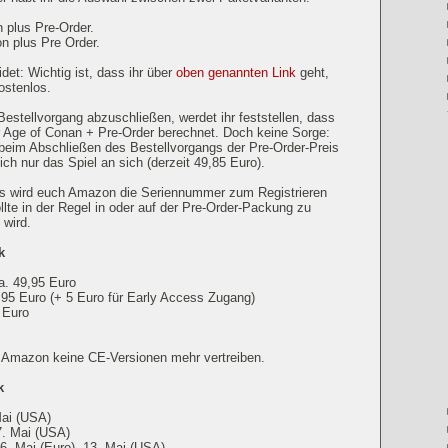
 plus Pre-Order.
on plus Pre Order.
det: Wichtig ist, dass ihr über
oben genannten Link
geht,
ostenlos.
stellvorgang abzuschließen, werdet ihr feststellen, dass
 Age of Conan + Pre-Order berechnet. Doch keine Sorge:
d beim Abschließen des Bestellvorgangs der Pre-Order-Preis
ich nur das Spiel an sich (derzeit 49,85 Euro).
ss wird euch Amazon die Seriennummer zum Registrieren
llte in der Regel in oder auf der Pre-Order-Packung zu
 wird.
k
ca. 49,95 Euro
9,95 Euro (+ 5 Euro für Early Access Zugang)
8 Euro
e Amazon keine CE-Versionen mehr vertreiben.
k
Mai (USA)
17. Mai (USA)
16. Mai (Euro), 13. Mai (USA)