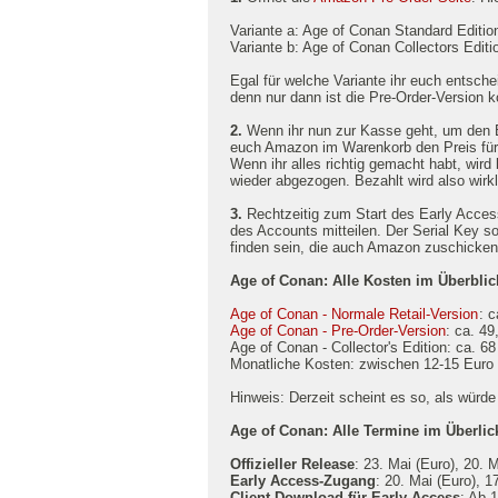
Variante a: Age of Conan Standard Edition
Variante b: Age of Conan Collectors Editi
Egal für welche Variante ihr euch entschei
denn nur dann ist die Pre-Order-Version k
2.
Wenn ihr nun zur Kasse geht, um den Be
euch Amazon im Warenkorb den Preis für
Wenn ihr alles richtig gemacht habt, wir
wieder abgezogen. Bezahlt wird also wirkl
3.
Rechtzeitig zum Start des Early Acce
des Accounts mitteilen. Der Serial Key so
finden sein, die auch Amazon zuschicken
Age of Conan: Alle Kosten im Überblic
Age of Conan - Normale Retail-Version
: 
Age of Conan - Pre-Order-Version
: ca. 4
Age of Conan - Collector's Edition: ca. 6
Monatliche Kosten: zwischen 12-15 Euro
Hinweis: Derzeit scheint es so, als würd
Age of Conan: Alle Termine im Überlic
Offizieller Release
: 23. Mai (Euro), 20. 
Early Access-Zugang
: 20. Mai (Euro), 
Client-Download für Early Access
: Ab 