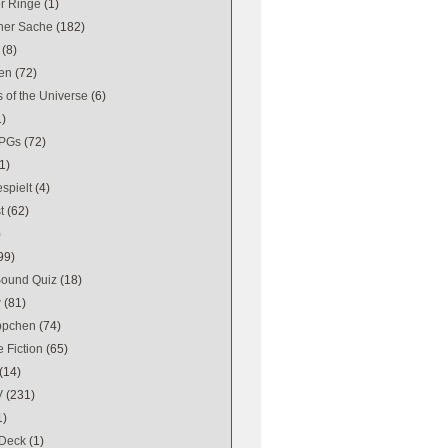
er Ringe
(1)
ener Sache
(182)
(8)
en
(72)
 of the Universe
(6)
1)
PGs
(72)
1)
spielt
(4)
t
(62)
)
99)
Sound Quiz
(18)
w
(81)
ppchen
(74)
 Fiction
(65)
(14)
V
(231)
1)
Deck
(1)