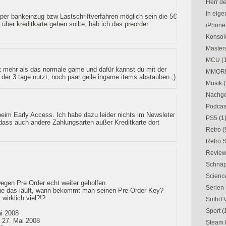
Herr d
In eig
h per bankeinzug bzw Lastschriftverfahren möglich sein die 5€
über kreditkarte gehen sollte, hab ich das preorder
iPhone
Konsol
Masters
MCU
(
cht mehr als das normale game und dafür kannst du mit der
MMOR
 der 3 tage nutzt, noch paar geile ingame items abstauben ;)
Musik
(
Nachge
Podcas
eim Early Access. Ich habe dazu leider nichts im Newsleter
PS5
(1
 dass auch andere Zahlungsarten außer Kreditkarte dort
Retro
(
Retro 
Revie
Schnä
Science
wegen Pre Order echt weiter geholfen.
Serien
 wie das läuft, wann bekommt man seinen Pre-Order Key?
wirklich viel?!?
SothiT
Sport
(
i 2008
- 27. Mai 2008
Steam 