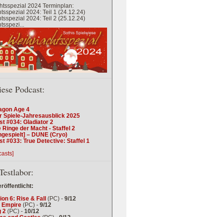
tsspezial 2024 Terminplan:
sspezial 2024: Teil 1 (24.12.24)
sspezial 2024: Teil 2 (25.12.24)
sspezi...
iese Podcast:
agon Age 4
r Spiele-Jahresausblick 2025
t #034: Gladiator 2
 Ringe der Macht - Staffel 2
ngespielt] – DUNE (Cryo)
t #033: True Detective: Staffel 1
casts]
Testlabor:
eröffentlicht:
tion 6: Rise & Fall
(PC) -
9/12
 Empire
(PC) -
9/12
 2
(PC) -
10/12