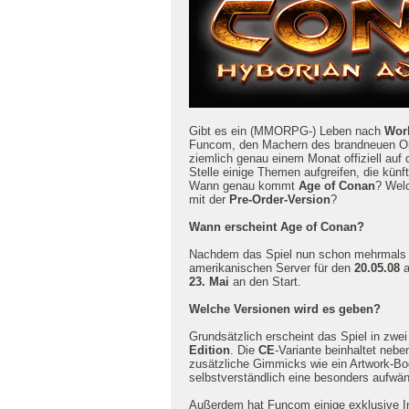
Gibt es ein (MMORPG-) Leben nach
Worl
Funcom, den Machern des brandneuen On
ziemlich genau einem Monat offiziell auf 
Stelle einige Themen aufgreifen, die künf
Wann genau kommt
Age of Conan
? Welc
mit der
Pre-Order-Version
?
Wann erscheint Age of Conan?
Nachdem das Spiel nun schon mehrmals ver
amerikanischen Server für den
20.05.08
a
23. Mai
an den Start.
Welche Versionen wird es geben?
Grundsätzlich erscheint das Spiel in zwei
Edition
. Die
CE
-Variante beinhaltet neb
zusätzliche Gimmicks wie ein Artwork-Boo
selbstverständlich eine besonders aufwä
Außerdem hat Funcom einige exklusive I