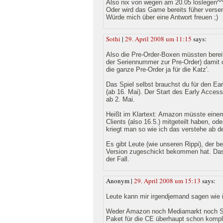
Also nix von wegen am 20.05 loslegen^
Oder wird das Game bereits füher verse
Würde mich über eine Antwort freuen ;)
Sothi
|
29. April 2008 um 11:15
says:
Also die Pre-Order-Boxen müssten bereit
der Seriennummer zur Pre-Order) damit 
die ganze Pre-Order ja für die Katz'.
Das Spiel selbst brauchst du für den Ea
(ab 16. Mai). Der Start des Early Access
ab 2. Mai.
Heißt im Klartext: Amazon müsste einem
Clients (also 16.5.) mitgeteilt haben, od
kriegt man so wie ich das verstehe ab 
Es gibt Leute (wie unseren Rippi), der b
Version zugeschickt bekommen hat. Das i
der Fall.
Anonym |
29. April 2008 um 15:13
says:
Leute kann mir irgendjemand sagen wie 
Weder Amazon noch Mediamarkt noch Sat
Paket für die CE überhaupt schon komple