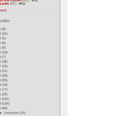
ms and Castles
(PC) -
9/12
g Lands
(PC) -
9/12
iews]
rchiv
5
(8)
4
(15)
3
(3)
2
(6)
1
(6)
0
(10)
9
(7)
8
(38)
7
(33)
6
(51)
5
(39)
4
(55)
3
(76)
2
(77)
1
(35)
0
(181)
9
(155)
8
(66)
►
Dezember
(14)