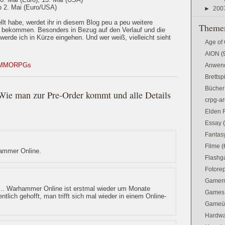
b 2. Mai (Euro/USA)
►
200
llt habe, werdet ihr in diesem Blog peu a peu weitere
Themen
 bekommen. Besonders in Bezug auf den Verlauf und die
erde ich in Kürze eingehen. Und wer weiß, vielleicht sieht
Age of
AION
(
MMORPGs
Anwen
Brettsp
Bücher
Wie man zur Pre-Order kommt und alle Details
crpg-ar
Elden 
Essay
Fantas
Filme
(
hammer Online.
Flash
Fotorep
Gamer
.. Warhammer Online ist erstmal wieder um Monate
Games
tlich gehofft, man trifft sich mal wieder in einem Online-
Gameü
Hardw