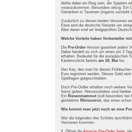
dürfte dabei ein Ring sein, der Spielern er
voranzukommen. Besonders witzig: Ein Ca
Getränken in Tavernen (ingame versteht 
Zusätzlich zu diesen beiden Versionen wi
Etwa wird die deutsche Variante um einig
Aber daran sind wir leidgeprüften Deutsch
Welche Vorteile haben Vorbesteller mi
Die
Pre-Order
-Version garantiert jedem 
Dabei handelt es sich um einen um 3 Tag
erhalten. Bedeutet für die europäischen Spi
Käuferschicht bereits
am 20. Mai
los.
Den Key, den man für diesen Frühbucher
Euro registriert werden. Dieses Geld wird
Spieltagen gutgeschrieben.
Doch Pre-Ordler erhalten noch weitere Vo
Items geben. Hervorzuheben sind hierbei 
Ein
Riesenmammut
(soll besonders bei
gestärktes
Rhinozeros
, das einen schon 
Wie kommt man jetzt noch an eine Pre
Wer die folgenden drei Schritte durchführ
Versionen kommen:
1.
Öffnet die
Amazon Pre-Order Seite
. Hi