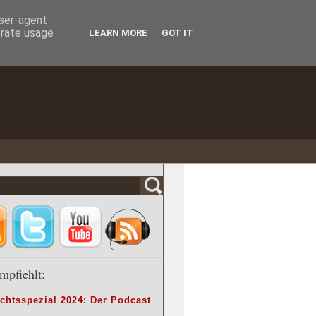
user-agent
erate usage
LEARN MORE
GOT IT
mpfiehlt:
chtsspezial 2024: Der Podcast