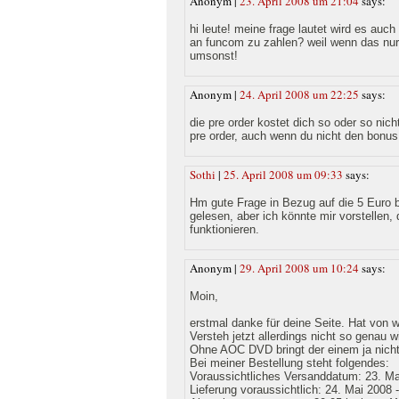
Anonym |
23. April 2008 um 21:04
says:
hi leute! meine frage lautet wird es auc
an funcom zu zahlen? weil wenn das nur 
umsonst!
Anonym |
24. April 2008 um 22:25
says:
die pre order kostet dich so oder so ni
pre order, auch wenn du nicht den bonus
Sothi
|
25. April 2008 um 09:33
says:
Hm gute Frage in Bezug auf die 5 Euro b
gelesen, aber ich könnte mir vorstellen,
funktionieren.
Anonym |
29. April 2008 um 10:24
says:
Moin,
erstmal danke für deine Seite. Hat von 
Versteh jetzt allerdings nicht so genau
Ohne AOC DVD bringt der einem ja nicht 
Bei meiner Bestellung steht folgendes:
Voraussichtliches Versanddatum: 23. Ma
Lieferung voraussichtlich: 24. Mai 2008 