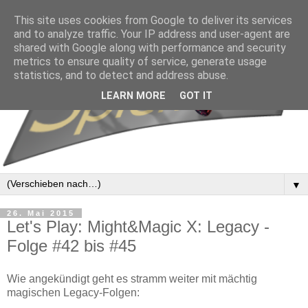
This site uses cookies from Google to deliver its services
and to analyze traffic. Your IP address and user-agent are
shared with Google along with performance and security
metrics to ensure quality of service, generate usage
statistics, and to detect and address abuse.
LEARN MORE
GOT IT
▼
26. Mai 2015
Let's Play: Might&Magic X: Legacy -
Folge #42 bis #45
Wie angekündigt geht es stramm weiter mit mächtig
magischen Legacy-Folgen: