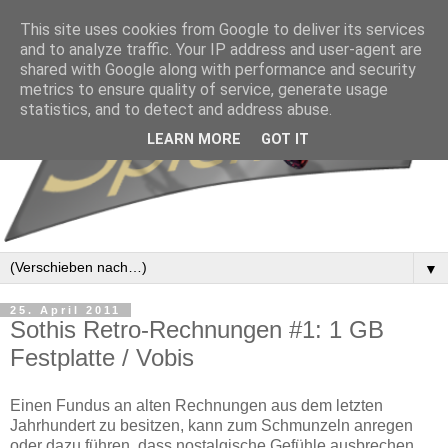
This site uses cookies from Google to deliver its services
and to analyze traffic. Your IP address and user-agent are
shared with Google along with performance and security
metrics to ensure quality of service, generate usage
statistics, and to detect and address abuse.
LEARN MORE
GOT IT
▼
25. April 2011
Sothis Retro-Rechnungen #1: 1 GB
Festplatte / Vobis
Einen Fundus an alten Rechnungen aus dem letzten
Jahrhundert zu besitzen, kann zum Schmunzeln anregen
oder dazu führen, dass nostalgische Gefühle ausbrechen.