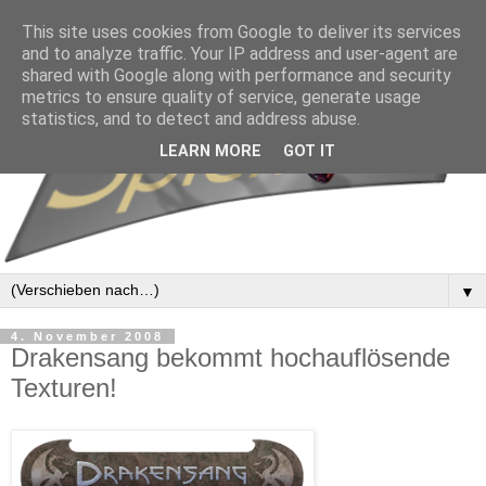
This site uses cookies from Google to deliver its services
and to analyze traffic. Your IP address and user-agent are
shared with Google along with performance and security
metrics to ensure quality of service, generate usage
statistics, and to detect and address abuse.
LEARN MORE
GOT IT
▼
4. November 2008
Drakensang bekommt hochauflösende
Texturen!